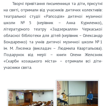
Творчі привітання письменниця та діти, присутні
на святі, отримали від учасників дитячих колективів:
театральної студії «Рапсодія» дитячої музичної
школи №5 (керівник – Анна Куриленко),
літературного театру «Задзеркалля» Черкаської
обласної бібліотеки для дітей (керівник – Олександр
Бондаренко) та учнів дитячої музичної школи №1
ім. М. Лисенка (викладач – Людмила Квартальова).
Подарунок від мерії – книги Олени Желєзняк
«Скарби козацького міста» – отримали всі діти-
учасники свята.