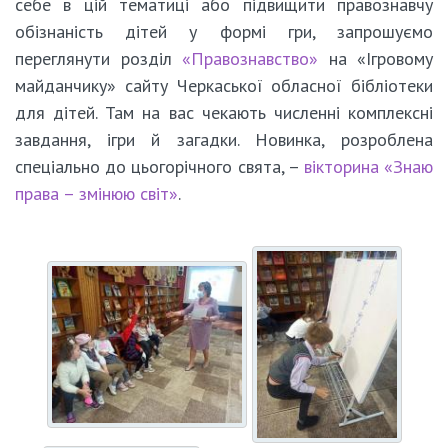
себе в цій тематиці або підвищити правознавчу
обізнаність дітей у формі гри, запрошуємо
переглянути розділ
«Правознавство»
на «Ігровому
майданчику» сайту Черкаської обласної бібліотеки
для дітей. Там на вас чекають численні комплексні
завдання, ігри й загадки. Новинка, розроблена
спеціально до цьогорічного свята, –
вікторина «Знаю
права – змінюю світ»
.