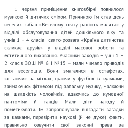
1 червня приміщення книгозбірні повнилося
музикою й дитячих сміхом. Причиною їм став день
веселих забав «Веселому святу радіють малята» у
відділі обслуговування дітей дошкільного віку та
учнів 1 – 4 класів і свято-розвага «Країна дитинства
скликає друзів» у відділі масової роботи та
естетичного виховання. Учасники заходів – учні 1 –
2 класів ЗОШ № 8 і №15 – мали чимало приводів
для веселощів. Вони змагалися в естафетах,
«літаючи» на мітлах, граючи у футбол із кульками,
займаючись фітнесом під запальну музику, малюючи
на швидкість чоловічків, вдаючись до кумедної
пантоміми й танців. Мали діти нагоду й
пометикувати. Їм запропонували відгадати загадки
за казками, перевірити наукові (й не дуже) факти,
правильно озвучити свої законні права за