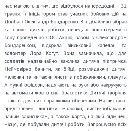
нас малюють діти», що відбулося напередодні – 31
травня. Її ініціатором став учасник бойових дій на
Донбасі Олександр Бондаренко. Він дбайливо зібрав
та привіз дитячі роботи, передані волонтерами в
зону проведення ООС. Акцію, разом з Олександром
Бондаренком, відкрила військовий капелан та
волонтер Лора Когут. Вона зазначила, що для
солдатів надзвичайно важлива дитяча підтримка.
Неймовірно бачити, як бійці, розглядаючи дитячі
малюнки та читаючи листи з побажаннями, плачуть.
А мужні офіцери, надягають на руки або накручують
на автомати жовто-сині браслетики. Дитячі творіння
стають для них справжніми оберегами. На виставці
представлені листівки, малюнки, листи-побажання
нашим захисникам, а також карта, на якій відмічені
місця, де побували дитячі роботи. Запрошуємо всіх