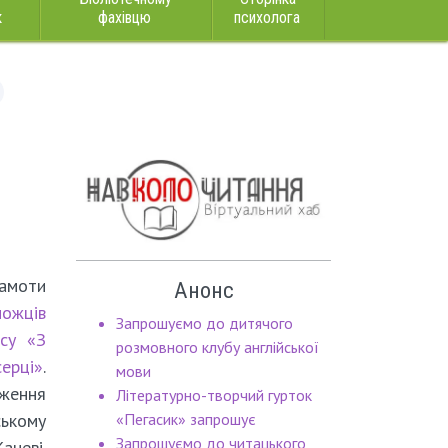
к
фахівцю
психолога
амоти
Анонс
ожців
Запрошуємо до дитячого
рсу «З
розмовного клубу англійської
ерці»
.
мови
ження
Літературно-творчий гурток
ькому
«Пегасик» запрошує
Запрошуємо до читацького
аневі.