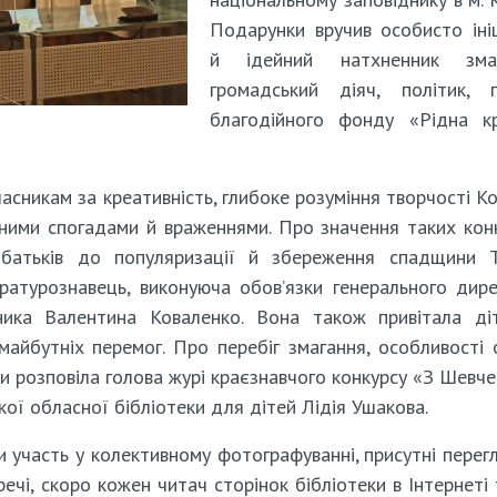
Подарунки вручив особисто іні
й ідейний натхненник змаг
громадський діяч, політик, г
благодійного фонду «Рідна кр
сникам за креативність, глибоке розуміння творчості К
сними спогадами й враженнями. Про значення таких конк
х батьків до популяризації й збереження спадщини 
ратурознавець, виконуюча обов’язки генерального дир
дника Валентина Коваленко. Вона також привітала ді
айбутніх перемог. Про перебіг змагання, особливості 
ни розповіла голова журі краєзнавчого конкурсу «З Шевче
ої обласної бібліотеки для дітей Лідія Ушакова.
 участь у колективному фотографуванні, присутні перег
ечі, скоро кожен читач сторінок бібліотеки в Інтернеті