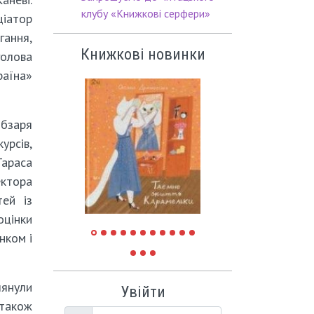
клубу «Книжкові серфери»
ціатор
ання,
Книжкові новинки
олова
аїна»
обзаря
урсів,
Тараса
ектора
тей із
оцінки
нком і
лянули
Увійти
 також