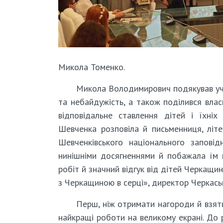
Микола Томенко.
Микола Володимирович подякував уча
та небайдужість, а також поділився вла
відповідальне ставлення дітей і їхні
Шевченка розповіла й письменниця, літе
Шевченківського національного запові
нинішніми досягненнями й побажала їм м
робіт й значний відгук від дітей Черкащи
з Черкащиною в серці», директор Черкаськ
Перш, ніж отримати нагороди й взяти
найкращі роботи на великому екрані. До р