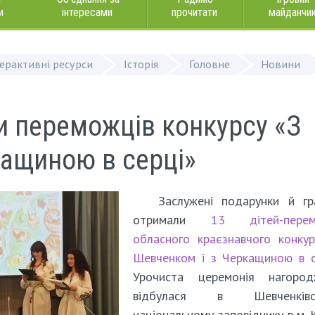
и
інтересами
прочитати
майданчи
терактивні ресурси
Історія
Головне
Новини
и переможців конкурсу «З
кащиною в серці»
Заслужені подарунки й гр
отримали
13 дітей-перем
обласного краєзнавчого конку
Шевченком і з Черкащиною в с
Урочиста церемонія нагород
відбулася в Шевченківс
національному заповіднику в м. К