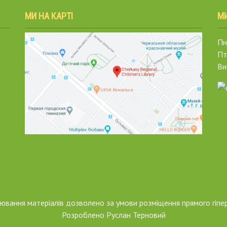
МИ НА КАРТІ
М
Пн.
Пт
Ви
піювання матеріалів дозволено за умови розміщення прямого гіпе
Розроблено
Руслан Терновий