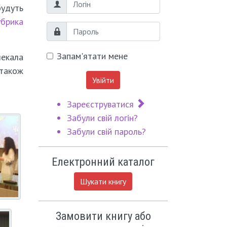
Логін
будуть
убрика
Пароль
Запам'ятати мене
чекала
також
Увійти
Зареєструватися
Забули свій логін?
Забули свій пароль?
Електронний каталог
Шукати книгу
Замовити книгу або