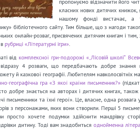
пропонуємо відзначити його чи
класних нових дитячих книжок, 
нашому фонді вистачає, а 
ику» бібліотечного сайту. Тим більше, що з нагоди тако
ньких онлайн-розваг, присвячених дитячим книгам і тим, 
 в
рубриці «Літературні ігри»
.
ваті від
комплексної гри-подорожі «„Лісовій школіˮ Все
 відразу 4 розваги, що передбачають добре знання 
южету й казкової географії. Любителям навколосвітніх ма
чно-географічна гра «З якої країни письменник?»
(підкат
 хто добре знається на авторах і дитячих книгах, також
чі письменники та їхні герої». Це, власне, одна розвага 
рів з персонажами, яких вони створили. Перші 5 письме
 просто хочете подумки здійснити мандрівку сторі
ндрівки дитину. Тоді вам знадобиться
однойменна літер