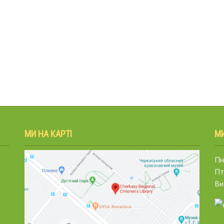
МИ НА КАРТІ
М
Пн.
Пт
Ви