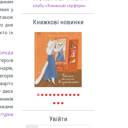
танням
клубу «Книжкові серфери»
яких у
також
Книжкові новинки
го дня
хто їх
волода
героїв
ндрів,
егорія
 варто
у двох
нників
нками
атурна
Увійти