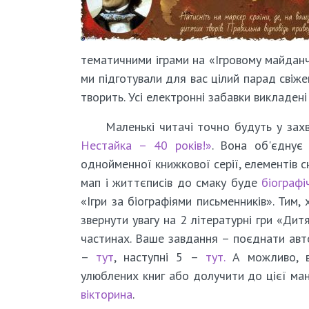
тематичними іграми на «Ігровому майданч
ми підготували для вас цілий парад свіже
творить. Усі електронні забавки викладені
Маленькі читачі точно будуть у зах
Нестайка – 40 років!»
. Вона об'єднує
однойменної книжкової серії, елементів с
мап і життєписів до смаку буде
біографі
«Ігри за біографіями письменників». Тим,
звернути увагу на 2 літературні гри «Дитя
частинах. Ваше завдання – поєднати авто
–
тут
, наступні 5 –
тут.
А можливо, ви
улюблених книг або долучити до цієї ма
вікторина
.