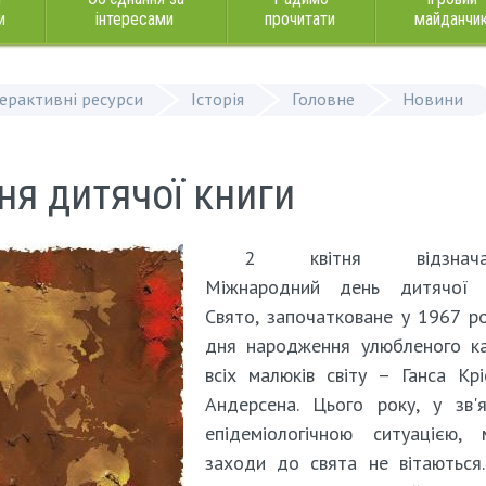
и
інтересами
прочитати
майданчи
терактивні ресурси
Історія
Головне
Новини
ня дитячої книги
2 квітня відзначає
Міжнародний день дитячої к
Свято, започатковане у 1967 р
дня народження улюбленого ка
всіх малюків світу – Ганса Крі
Андерсена. Цього року, у зв'
епідеміологічною ситуацією, 
заходи до свята не вітаються