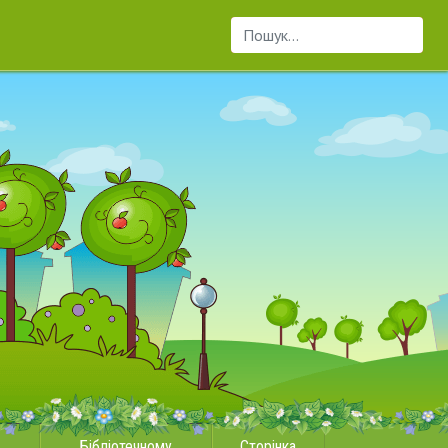
Пошук...
Бібліотечному
Сторінка