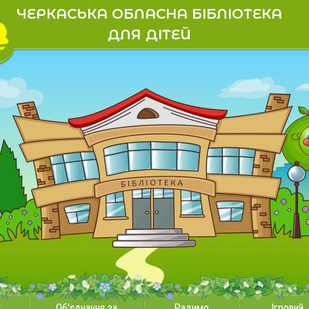
ЧЕРКАСЬКА ОБЛАСНА БІБЛІОТЕКА
ДЛЯ ДІТЕЙ
и
Об'єднання за
Радимо
Ігровий