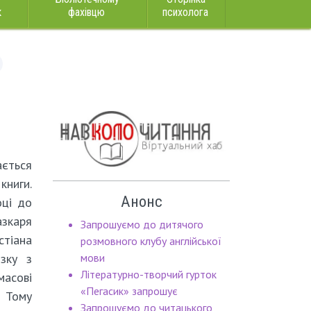
к
фахівцю
психолога
ться
ниги.
Анонс
оці до
зкаря
Запрошуємо до дитячого
стіана
розмовного клубу англійської
язку з
мови
Літературно-творчий гурток
масові
«Пегасик» запрошує
. Тому
Запрошуємо до читацького