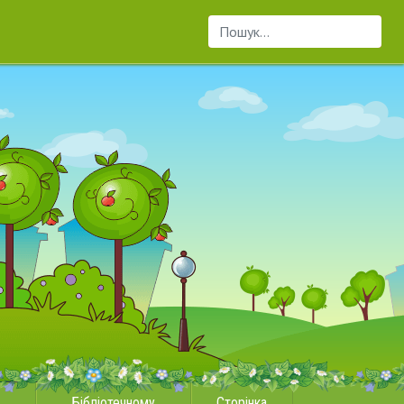
Пошук...
Бібліотечному
Сторінка