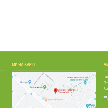
МИ НА КАРТІ
М
Пн.
Пт
Ви