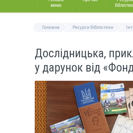
меню
бібліотек
Головна
Ресурси бібліотеки
Ін
Дослідницька, прик
у дарунок від «Фон