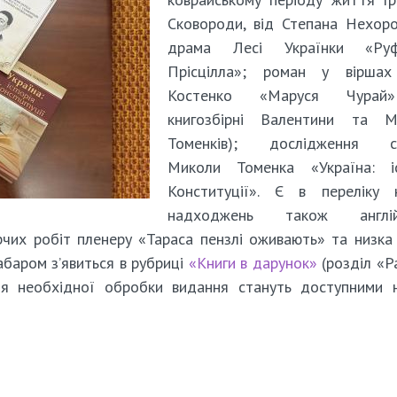
Сковороди, від Степана Нехор
драма Лесі Українки «Ру
Прісцілла»; роман у віршах
Костенко «Маруся Чурай
книгозбірні Валентини та М
Томенків); дослідження с
Миколи Томенка «Україна: іс
Конституції». Є в переліку 
надходжень також англій
рчих робіт пленеру «Тараса пензлі оживають» та низка
абаром з’явиться в рубриці
«Книги в дарунок»
(розділ «
ісля необхідної обробки видання стануть доступними