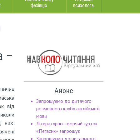
к
фахівцю
психолога
а –
вничих
Анонс
аська
Запрошуємо до дитячого
ок від
розмовного клубу англійської
Миколи
мови
д них:
Літературно-творчий гурток
ячені
«Пегасик» запрошує
Запрошуємо до читацького
игорія