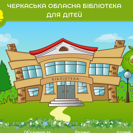
ЧЕРКАСЬКА ОБЛАСНА БІБЛІОТЕКА
ДЛЯ ДІТЕЙ
и
Об'єднання за
Радимо
Ігровий