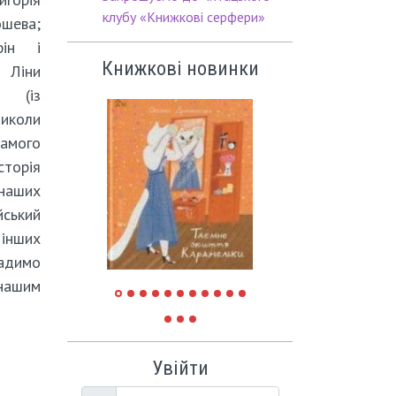
клубу «Книжкові серфери»
ошева;
фін і
Книжкові новинки
 Ліни
» (із
иколи
амого
торія
наших
ський
 інших
Радимо
 нашим
Увійти