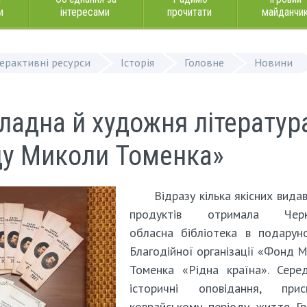
и
інтересами
прочитати
майданчи
терактивні ресурси
Історія
Головне
Новини
ладна й художня літератур
ду Миколи Томенка»
Відразу кілька якісних вида
продуктів отримала Черк
обласна бібліотека в подарун
Благодійної організації «Фонд 
Томенка «Рідна країна». Сере
історичні оповідання, присв
коврайському періоду життя Гр