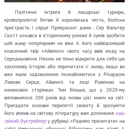
Політичні інтриги й лицарські турніри,
кровопролитні битви й королівська честь, болісна
пристрасть і серце Прекрасної дами... Сер Вальтер
Скотт кохався в історичному романі й зумів зробити
цей жанр популярним на віки. А його найвідоміший
класичний твір «Айвенго» свого часу ввів моду на
Середньовіччя. Ніколи не пізно відкрити для себе цю
захопливу історію або перечитати її знову, якщо ви
вже мали задоволення познайомитися з Річардом
Левове Серце, Айвенго та леді Ровеною на
книжкових сторінках. Тим більше, що у 2020-му
виповнилося 200 років від появи цієї книги на світ.
Пригадати основні перипетії сюжету й зрозуміти
його вплив на світову літературу вам допоможе
наш
свіжий буктрейлер
у рубриці «Радимо прочитати» на
сайті Черкаської обласної бібліотеки для дітей. А