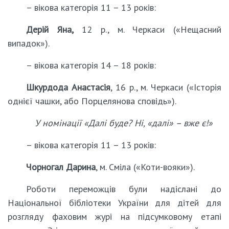
– вікова категорія 11 – 13 років:
Дерій Яна,
12 р., м. Черкаси («Нещасний
випадок»).
– вікова категорія 14 – 18 років:
Шкурдода Анастасія
, 16 р., м. Черкаси («Історія
однієї чашки, або Порцелянова сповідь»).
У номінації «Далі буде? Ні, «далі» – вже є!»
– вікова категорія 11 – 13 років:
Чорногал Дарина
, м. Сміла («Коти-вояки»).
Роботи переможців були надіслані до
Національної бібліотеки України для дітей для
розгляду фаховим журі на підсумковому етапі