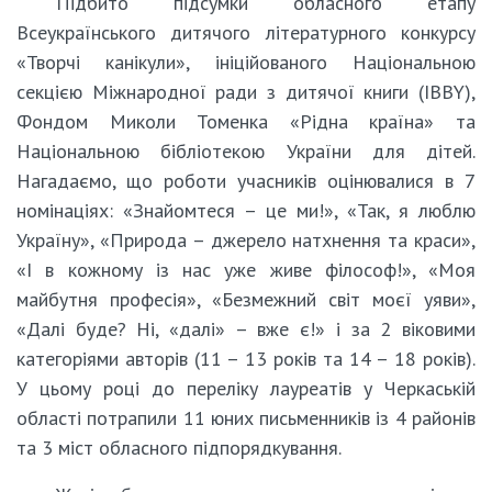
Підбито підсумки обласного етапу
Всеукраїнського дитячого літературного конкурсу
«Творчі канікули», ініційованого Національною
секцією Міжнародної ради з дитячої книги (IBBY),
Фондом Миколи Томенка «Рідна країна» та
Національною бібліотекою України для дітей.
Нагадаємо, що роботи учасників оцінювалися в 7
номінаціях: «Знайомтеся – це ми!», «Так, я люблю
Україну», «Природа – джерело натхнення та краси»,
«І в кожному із нас уже живе філософ!», «Моя
майбутня професія», «Безмежний світ моєї уяви»,
«Далі буде? Ні, «далі» – вже є!» і за 2 віковими
категоріями авторів (11 – 13 років та 14 – 18 років).
У цьому році до переліку лауреатів у Черкаській
області потрапили 11 юних письменників із 4 районів
та 3 міст обласного підпорядкування.