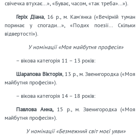
свічечка втухає…», «Буває, часом, «так треба»…»).
Геріх Діана
, 16 р., м. Кам’янка («Вечірній туман
поринає у спогади…», «Подих поезії… Скільки
відвертості»).
У номінації «Моя майбутня професія»
– вікова категорія 11 – 13 років:
Шарапова Вікторія
, 13 р., м. Звенигородка («Моя
майбутня професія»).
– вікова категорія 14 – 18 років:
Павлова Анна,
15 р., м. Звенигородка («Моя
майбутня професія»).
У номінації «Безмежний світ моєї уяви»