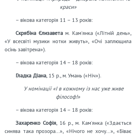
краси»
– вікова категорія 11 – 13 років:
Скрябіна Єлизавета
м. Кам’янка («Літній день»,
«У всесвіті музики нотки живуть», «Очі заплющила
осінь завітрена»).
– вікова категорія 14 – 18 років:
Гладка Діана
, 15 р., м. Умань («Ніч»).
У номінації «І в кожному із нас уже живе
філософ!»
– вікова категорія 14 – 18 років:
Захаренко Софія
, 16 р., м. Кам’янка («Здається
синява така прозора…», «Нічого не хочу…», «Біває