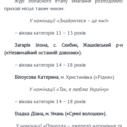
Журі обласного етапу змагання розподілило
призові місця таким чином:
У номінації «Знайомтеся – це ми!»
– вікова категорія 11 – 13 років:
Загарія Ілона
, с. Скибин, Жашківський р-н
(«Незвичайний останній дзвоник»).
– вікова категорія 14 – 18 років:
Білоусова Катерина
, м. Христинівка («Рідня»).
У номінації «Так, я люблю Україну»
– вікова категорія 14 – 18 років:
Гладка Діана
, м. Умань («Сумні волошки»).
У номінації «Природа – джерело натхнення та