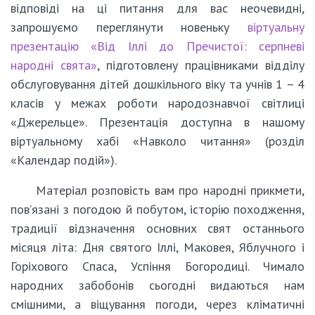
відповіді на ці питання для вас неочевидні,
запрошуємо переглянути новеньку
віртуальну
презентацію «Від Іллі до Пречистої: серпневі
народні свята»
, підготовлену працівниками відділу
обслуговування дітей дошкільного віку та учнів 1 – 4
класів у межах роботи народознавчої світлиці
«Джерельце». Презентація доступна в нашому
віртуальному хабі «Навколо читання» (розділ
«Календар подій»).
Матеріал розповість вам про народні прикмети,
пов’язані з погодою й побутом, історію походження,
традиції відзначення основних свят останнього
місяця літа: Дня святого Іллі, Маковея, Яблучного і
Горіхового Спаса, Успіння Богородиці. Чимало
народних забобонів сьогодні видаються нам
смішними, а віщування погоди, через кліматичні