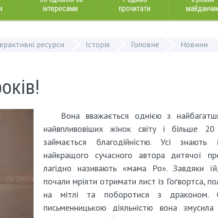
и
інтересами
прочитати
майданчи
терактивні ресурси
Історія
Головне
Новини
оків!
Вона вважається однією з найбагатш
найвпливовіших жінок світу і більше 20 
займається благодійністю. Усі знають 
найкращого сучасного автора дитячої пр
лагідно називають «мама Ро». Завдяки їй
почали мріяти отримати лист із Гоґвортса, по
на мітлі та поборотися з драконом. 
письменницькою діяльністю вона змусила 