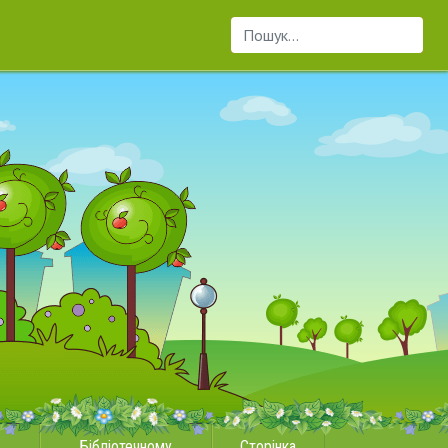
Пошук...
Бібліотечному
Сторінка