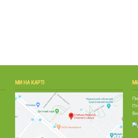
МИ НА КАРТІ
М
Пн.
Пт
Ви