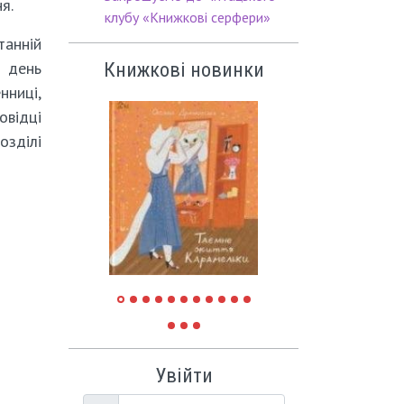
я.
клубу «Книжкові серфери»
танній
 день
Книжкові новинки
ниці,
овідці
зділі
Увійти