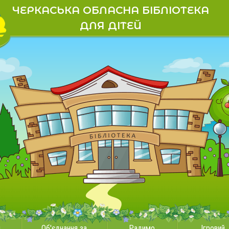
ЧЕРКАСЬКА ОБЛАСНА БІБЛІОТЕКА
ДЛЯ ДІТЕЙ
и
Об'єднання за
Радимо
Ігровий