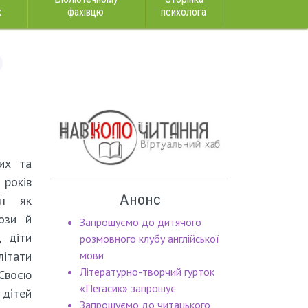
к
фахівцю
психолога
их та
років
Анонс
її як
ози й
Запрошуємо до дитячого
, діти
розмовного клубу англійської
літати
мови
Літературно-творчий гурток
Своєю
«Пегасик» запрошує
дітей
Запрошуємо до читацького