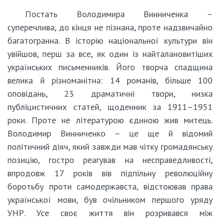
Постать Володимира Винниченка –
суперечлива, до кінця не пізнана, проте надзвичайно
багатогранна. В історію національної культури він
увійшов, перш за все, як один із найталановитіших
українських письменників. Його творча спадщина
велика й різноманітна: 14 романів, більше 100
оповідань, 23 драматичні твори, низка
публіцистичних статей, щоденник за 1911–1951
роки. Проте не літературою єдиною жив митець.
Володимир Винниченко – це ще й відомий
політичний діяч, який завжди мав чітку громадянську
позицію, гостро реагував на несправедливості,
впродовж 17 років вів підпільну революційну
боротьбу проти самодержавста, відстоював права
української мови, був очільником першого уряду
УНР. Усе своє життя він розривався між