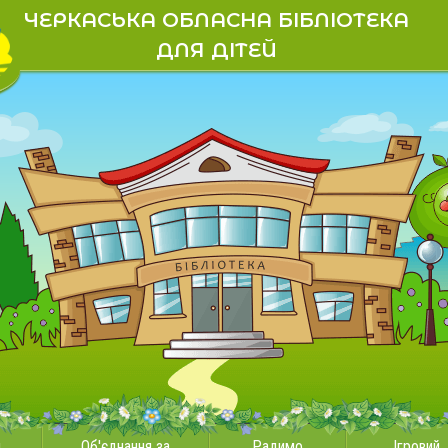
ЧЕРКАСЬКА ОБЛАСНА БІБЛІОТЕКА
ДЛЯ ДІТЕЙ
и
Об'єднання за
Радимо
Ігровий