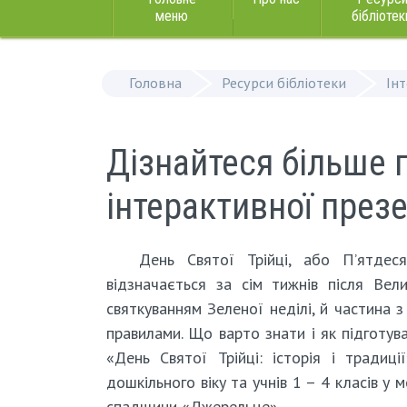
меню
бібліотек
Головна
Ресурси бібліотеки
Ін
Дізнайтеся більше 
інтерактивної презе
День Святої Трійці, або П’ятдес
відзначається за сім тижнів після Вели
святкуванням Зеленої неділі, й частина 
правилами. Що варто знати і як підготув
«День Святої Трійці: історія і традиці
дошкільного віку та учнів 1 – 4 класів у
спадщини «Джерельце».