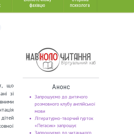
к
фахівцю
психолога
т, що
Анонс
ані зі
Запрошуємо до дитячого
овними
розмовного клубу англійської
нтація
мови
 дітей
Літературно-творчий гурток
ховної
«Пегасик» запрошує
Запрошуємо до читацького