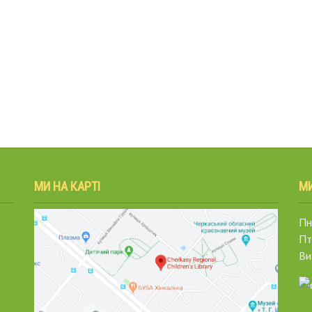
МИ НА КАРТІ
М
Пн.
Пт
Ви