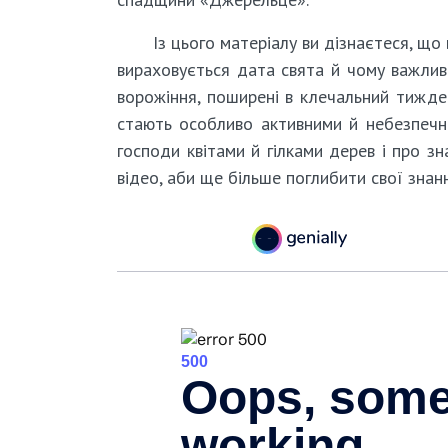
Із цього матеріалу ви дізнаєтеся, що 
вираховується дата свята й чому важлив
ворожіння, поширені в клечальний тижден
стають особливо активними й небезпечни
господи квітами й гілками дерев і про з
відео, аби ще більше поглибити свої знанн