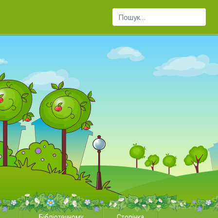
Пошук...
Бібліотечному
Сторінка