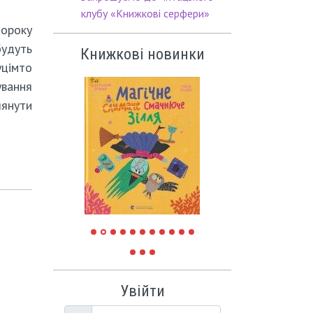
клубу «Книжкові серфери»
щороку
будуть
Книжкові новинки
уцімто
ування
лянути
Увійти