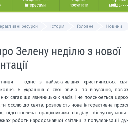
и
інтересами
прочитати
майданчи
терактивні ресурси
Історія
Головне
Новини
про Зелену неділю з нової
нтації
ятниця – одне з найважливіших християнських свя
кодня. В українців є свої звичаї та вірування, пов’яз
з них сягає ще язичницьких часів і не пояснюється церк
ати оселю до свята, розповість нова інтерактивна презе
ї», підготовлена працівниками відділу обслуговування
 межах роботи народознавчої світлиці з популяризації ду