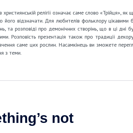
в християнській релігії означає саме слово «Трійця», як 
о його відзначати. Для любителів фольклору цікавими 
ь, та розповіді про демонічних створінь, що в ці дні б
ми. Розповість презентація також про традиції декор
начення саме цих рослин. Насамкінець ви зможете перег
я з теми.