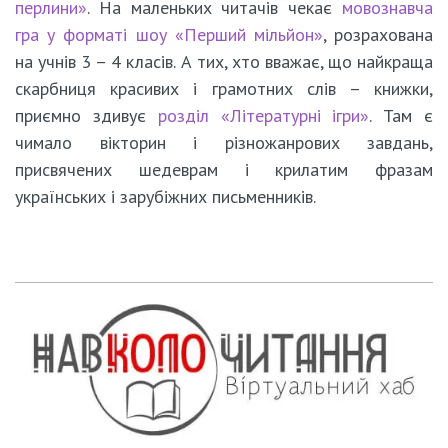
перлини»
. На маленьких читачів чекає
мовознавча
гра у форматі шоу «Перший мільйон»
, розрахована
на учнів 3 – 4 класів. А тих, хто вважає, що найкраща
скарбниця красивих і грамотних слів – книжки,
приємно здивує
розділ «Літературні ігри»
. Там є
чимало вікторин і різножанрових завдань,
присвячених шедеврам і крилатим фразам
українських і зарубіжних письменників.