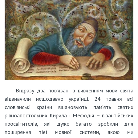
Відразу два пов’язані з вивченням мови свята
відзначили нещодавно українці. 24 травня всі
слов’янські країни вшановують пам’ять святих
рівноапостольних Кирила і Мефодія – візантійських
просвітителів, які дуже багато зробили для
поширення тієї мовної системи, якою ми