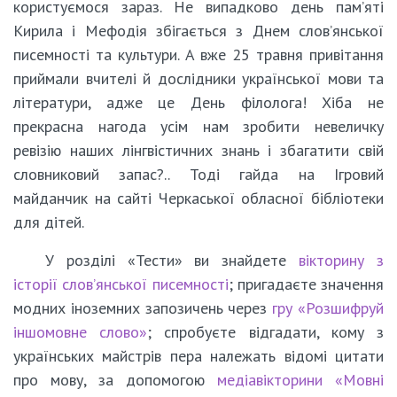
користуємося зараз. Не випадково день пам’яті
Кирила і Мефодія збігається з Днем слов’янської
писемності та культури. А вже 25 травня привітання
приймали вчителі й дослідники української мови та
літератури, адже це День філолога! Хіба не
прекрасна нагода усім нам зробити невеличку
ревізію наших лінгвістичних знань і збагатити свій
словниковий запас?.. Тоді гайда на Ігровий
майданчик на сайті Черкаської обласної бібліотеки
для дітей.
У розділі «Тести» ви знайдете
вікторину з
історії слов’янської писемності
; пригадаєте значення
модних іноземних запозичень через
гру «Розшифруй
іншомовне слово»
; спробуєте відгадати, кому з
українських майстрів пера належать відомі цитати
про мову, за допомогою
медіавікторини «Мовні