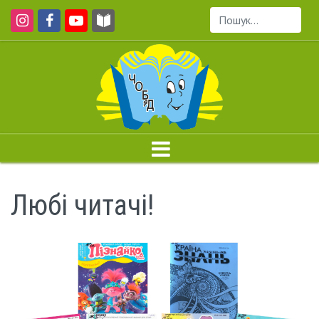
Пошук...
Любі читачі!