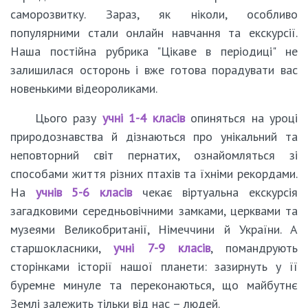
саморозвитку. Зараз, як ніколи, особливо
популярними стали онлайн навчання та екскурсії.
Наша постійна рубрика "Цікаве в періодиці" не
залишилася осторонь і вже готова порадувати вас
новенькими відеороликами.
Цього разу
учні 1-4 класів
опиняться на уроці
природознавства й дізнаються про унікальний та
неповторний світ пернатих, ознайомляться зі
способами життя різних птахів та їхніми рекордами.
На
учнів 5-6 класів
чекає віртуальна екскурсія
загадковими середньовічними замками, церквами та
музеями Великобританії, Німеччини й України. А
старшокласники,
учні 7-9 класів
, помандрують
сторінками історії нашої планети: зазирнуть у її
буремне минуле та переконаються, що майбутнє
Землі залежить тільки від нас – людей.