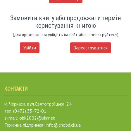
Замовити книгу або продовжити термін
користування книгою
(для продовження увійдіть на сайт або зареєструйтеся)
Увійти
Зареєструватися
КОНТАКТИ
м. Черкаси, вул.Святотроїцька, 24
тел. (0472) 35-72-01
e-mail: obk2002@ukr.net
Технічна підтримка: info@chobd.ck.ua