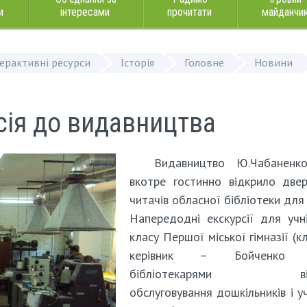
и
інтересами
прочитати
майданчи
терактивні ресурси
Історія
Головне
Новини
сія до видавництва
Видавництво Ю.Чабаненк
вкотре гостинно відкрило две
читачів обласної бібліотеки для 
Напередодні екскурсії для учн
класу Першої міської гімназії (к
керівник – Бойченко Л
бібліотекарями від
обслуговування дошкільників і уч