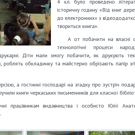
4 кл. було проведено літерат
історичну годину «Від книг дере
до електронних» з відеододатк
твориться книга».
А от побачити на власні о
технологічні процеси народ
друкарні. Діти мали змогу побачити, як друкують те
и, роблять обкладинку та майстерно обрізають папір зг
сією, а гостинні господарі на згадку про зустріч пода
ручили книги черкаських письменників для класної бібліо
чні працівникам видавництва і особисто Юлії Анато
.