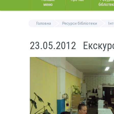
меню
бібліотек
Головна
Ресурси бібліотеки
Ін
23.05.2012 Екскур