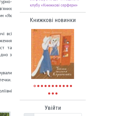
урно-
клубу «Книжкові серфери»
в’яних
ом «Як
Книжкові новинки
чі всі
ження
кст та
ідно з
рували
течки.
ліївні
Увійти