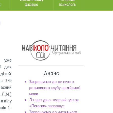
к
фахівцю
психолога
о уже
рі для
Анонс
дітей.
ів 3-Б
Запрошуємо до дитячого
ласний
розмовного клубу англійської
.М.)
мови
Літературно-творчий гурток
ділу
«Пегасик» запрошує
нів 1-
Запрошуємо до читацького