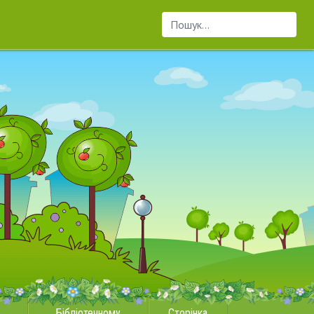
Пошук...
Бібліотечному
Сторінка