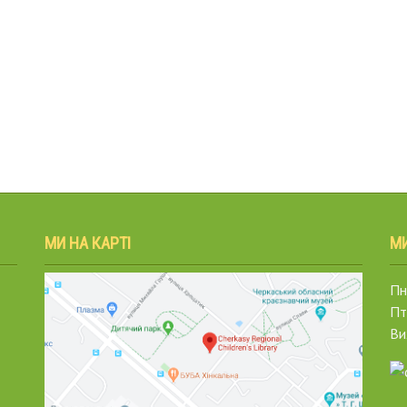
МИ НА КАРТІ
М
Пн.
Пт
Ви