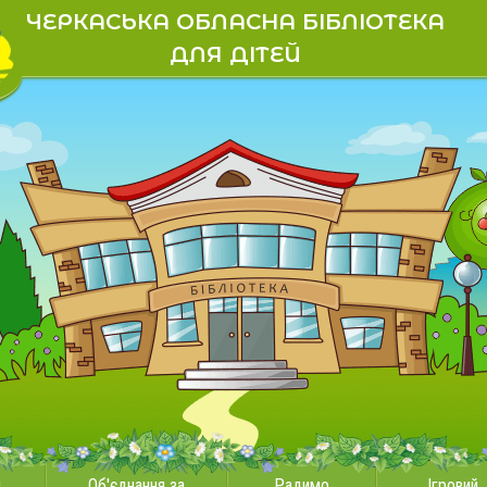
ЧЕРКАСЬКА ОБЛАСНА БІБЛІОТЕКА
ДЛЯ ДІТЕЙ
и
Об'єднання за
Радимо
Ігровий