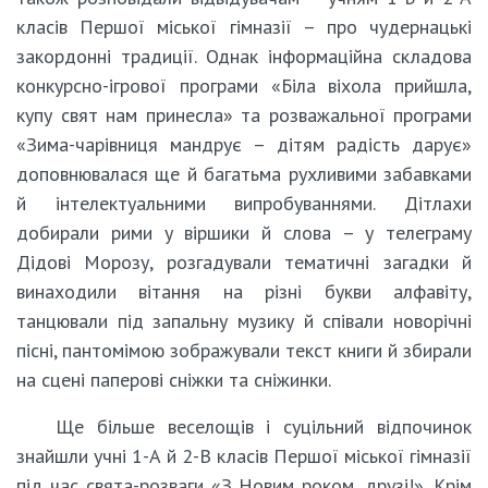
класів Першої міської гімназії – про чудернацькі
закордонні традиції. Однак інформаційна складова
конкурсно-ігрової програми «Біла віхола прийшла,
купу свят нам принесла» та розважальної програми
«Зима-чарівниця мандрує – дітям радість дарує»
доповнювалася ще й багатьма рухливими забавками
й інтелектуальними випробуваннями. Дітлахи
добирали рими у віршики й слова – у телеграму
Дідові Морозу, розгадували тематичні загадки й
винаходили вітання на різні букви алфавіту,
танцювали під запальну музику й співали новорічні
пісні, пантомімою зображували текст книги й збирали
на сцені паперові сніжки та сніжинки.
Ще більше веселощів і суцільний відпочинок
знайшли учні 1-А й 2-В класів Першої міської гімназії
під час свята-розваги «З Новим роком, друзі!». Крім