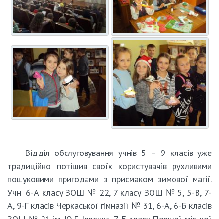
Відділ обслуговування учнів 5 – 9 класів уже
традиційно потішив своїх користувачів рухливими
пошуковими пригодами з присмаком зимової магії.
Учні 6-А класу ЗОШ № 22, 7 класу ЗОШ № 5, 5-В, 7-
А, 9-Г класів Черкаської гімназії № 31, 6-А, 6-Б класів
ЗОШ № 21 ім. Ю.Г. Іллєнка, 7-Б класу Першої міської