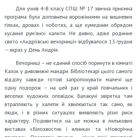
Для учнів 4-В класу СПШ № 17 звична приємна
програма була доповнена ворожіннями на вишневих
гілках, дровах і чоботях, а ще кумедним обрядом
кусання рум’яної калити. Не дивно, адже родинне
свято «Андріївські вечорниці» відбувалося 13 грудня
– якраз у День Андрія.
Вечорниці – не єдиний спосіб поринути в кімнаті
Казок у дивовижні мандри. Бібліотекарі цього самого
відділу завжди готові запропонувати малечі ще
одну подорож – на цей раз у край повчальних і
веселих художніх оповідок. Балакучі звірятка там
втрапляють у халепи й хвилюються так само, як
люди, і в різних ситуаціях виявляють різні риси
характеру. Подивитися на це можна в лялькових
виставах «Білохвостик і ялинка» та «Новорічна