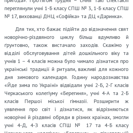
пригода». Протягом грудня – січня такі спектаклі
переглянули учні 1-Б класу СПШ № 3, 1-Б класу СПШ
№ 17, вихованці ДНЦ «Софійка» та ДЦ «Даринка».
Для тих, хто бажає підійти до відзначення свят
новорічно-різдвяного циклу більш вдумливо й
ґрунтовно, також вистачало заходів. Скажімо у
відділі обслуговування дітей дошкільного віку та
учнів 1 – 4 класів можна було чимало дізнатися про
українські традиції й ритуали, важливі для кожного
дня зимового календаря. Годину народознавства
«Йде зима по Україні» відвідали учні 2-Б, 2-Г класів
Черкаського колегіуму «Берегиня», учні 4-А та 2-Б
класів Першої міської гімназії. Розширити ж
уявлення про світ і дізнатися, як відрізняються
новорічні й різдвяні обряди в різних країнах, змогли
учні 4-Д, 4-З класів СПШ № 17 та 4-Б класу