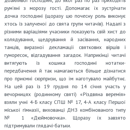
дбайливої господині, до якої раз по раз приходять
рум’яні з морозу гості. Допомагає їх зустрічати
дочка господині (щоразу цю почесну роль виконує
хтось із залученої до свята групи читачів). Надалі з
різними варіаціями учасники показують свій хист до
колядування, щедрування й засівання, народних
танців, виразної декламації святкових віршів і
гуморесок, відгадування загадок. Наприкінці читачі
витягують із кошика господині нотатки-
передбачення й так намагаються більше дізнатися
про приємні сюрпризи, що їм наготувало майбутнє.
На цей раз із 19 грудня по 14 січня участь у
вечорницях (родинному святі) «Різдвяна веремія»
взяли учні 4-Б класу СПШ № 17, 4-А класу Першої
міської гімназії, вихованці ДНЗ комбінованого типу
№ 1 «Дюймовочка». Щоразу їх завзято
підтримували глядачі-батьки.