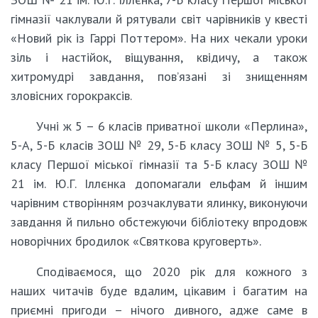
гімназії чаклували й рятували світ чарівників у квесті
«Новий рік із Гаррі Поттером». На них чекали уроки
зіль і настійок, віщування, квідичу, а також
хитромудрі завдання, пов’язані зі знищенням
зловісних горокраксів.
Учні ж 5 – 6 класів приватної школи «Перлина»,
5-А, 5-Б класів ЗОШ № 29, 5-Б класу ЗОШ № 5, 5-Б
класу Першої міської гімназії та 5-Б класу ЗОШ №
21 ім. Ю.Г. Іллєнка допомагали ельфам й іншим
чарівним створінням розчаклувати ялинку, виконуючи
завдання й пильно обстежуючи бібліотеку впродовж
новорічних бродилок «Святкова круговерть».
Сподіваємося, що 2020 рік для кожного з
наших читачів буде вдалим, цікавим і багатим на
приємні пригоди – нічого дивного, адже саме в