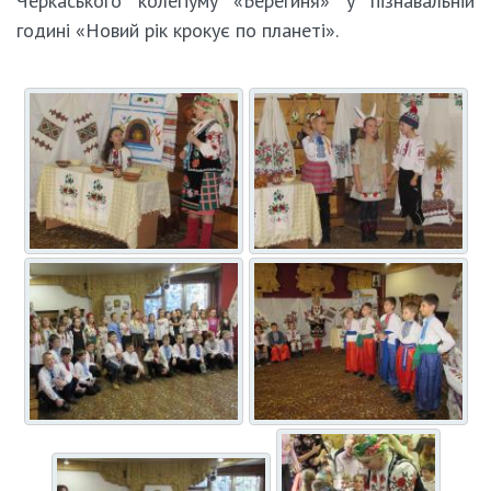
Черкаського колегіуму «Берегиня» у пізнавальній
годині «Новий рік крокує по планеті».