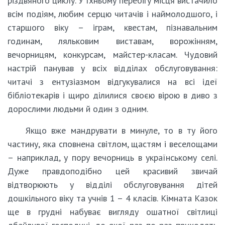
різдвяного циклу. У їхньому перебігу місця вистачило
всім подіям, любим серцю читачів і наймолодшого, і
старшого віку – іграм, квестам, пізнавальним
годинам, ляльковим виставам, ворожінням,
вечорницям, конкурсам, майстер-класам. Чудовий
настрій панував у всіх відділах обслуговування:
читачі з ентузіазмом відгукувалися на всі ідеї
бібліотекарів і щиро ділилися своєю вірою в диво з
дорослими людьми й один з одним.
Якщо вже мандрувати в минуле, то в ту його
частину, яка сповнена світлом, щастям і веселощами
– наприклад, у пору вечорниць в українському селі.
Дуже правдоподібно цей красивий звичай
відтворюють у відділі обслуговування дітей
дошкільного віку та учнів 1 – 4 класів. Кімната Казок
ще в грудні набуває вигляду ошатної світлиці