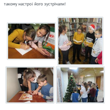
такому настрої його зустрічали!