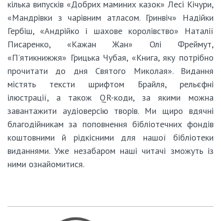
кілька випусків «Добрих маминих казок» Лесі Кічури,
«Мандрівки з чарівним атласом. Гринвіч» Надійки
Гербіш, «Андрійко і шахове королівство» Наталії
Писаренко, «Кажан Жан» Олі Фреймут,
«П’ятикнижжя» Грицька Чубая, «Книга, яку потрібно
прочитати до дня Святого Миколая». Видання
містять тексти шрифтом Брайля, рельєфні
ілюстрації, а також QR-коди, за якими можна
завантажити аудіоверсію творів. Ми щиро вдячні
благодійникам за поповнення бібліотечних фондів
коштовними й рідкісними для нашої бібліотеки
виданнями. Уже незабаром наші читачі зможуть із
ними ознайомитися.