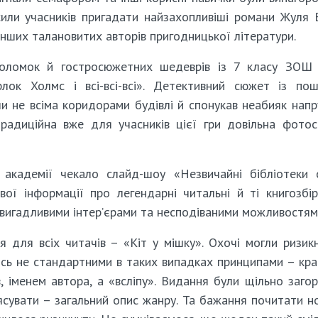
усили учасників пригадати найзахопливіші романи Жуля 
інших талановитих авторів пригодницької літератури.
ловоломок й гостросюжетних шедеврів із 7 класу ЗО
рлок Холмс і всі-всі-всі». Детективний сюжет із по
чи не всіма коридорами будівлі й спонукав неабияк нап
радиційна вже для учасників цієї гри довільна фотос
академії чекало слайд-шоу «Незвичайні бібліотеки с
ї інформації про легендарні читальні й ті книгозбірн
 вигадливими інтер’єрами та несподіваними можливостям
я для всіх читачів – «Кіт у мішку». Охочі могли ризик
ись не стандартними в таких випадках принципами – кр
, іменем автора, а «всліпу». Видання були щільно загор
’ясувати – загальний опис жанру. Та бажання почитати н