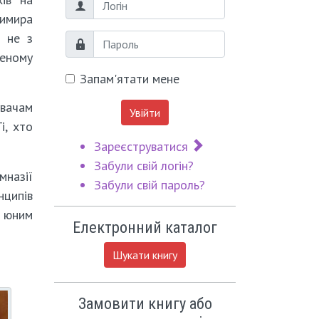
Логін
димира
и не з
Пароль
еному
Запам'ятати мене
увачам
Увійти
і, хто
Зареєструватися
Забули свій логін?
мназії
Забули свій пароль?
нципів
у юним
Електронний каталог
Шукати книгу
Замовити книгу або