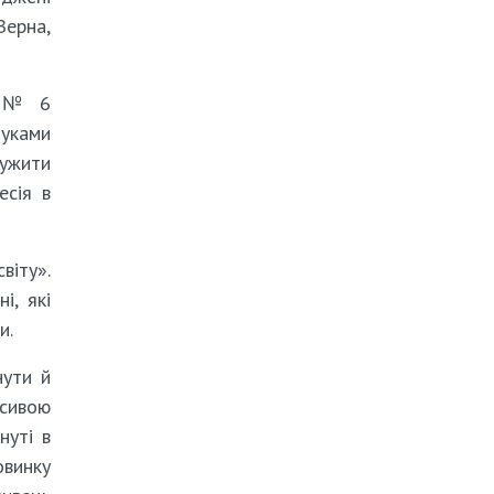
Верна,
Ш № 6
шуками
ружити
есія в
віту».
і, які
и.
нути й
асивою
нуті в
овинку