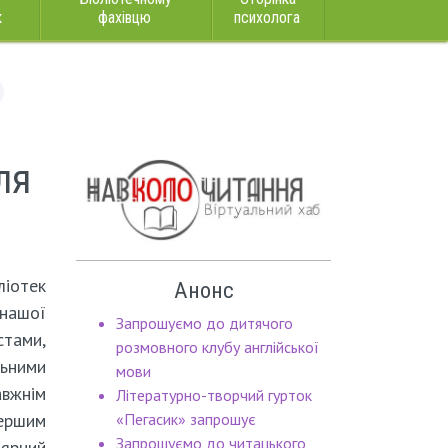
к
фахівцю
психолога
ля
іотек
Анонс
нашої
Запрошуємо до дитячого
тами,
розмовного клубу англійської
ьними
мови
вжнім
Літературно-творчий гурток
ершим
«Пегасик» запрошує
Запрошуємо до читацького
рний