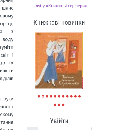
клубу «Книжкові серфери»
 шанс
овому
Книжкові новинки
ртці,
ука з
 воду
уміти
світ і
 що їх
вість
ділів
а руки
ечного
 якому
Увійти
итання
хів на