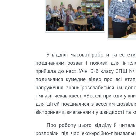
У відділі масової роботи та естет
поєднанням розваг і поживи для інтеле
прийшла до нас». Учні 3-В класу СПШ № 3
подивилися кумедне відео про всі етап
напруження знань розслабитися їм допом
гімназії чекав квест «Веселі пригоди у к
для дітей поєдналися з веселим дозвілл
вікторинами, змаганнями у швидкості та км
Про роботу цього відділу й читаль
розповіли під час екскурсійно-пізнаваль