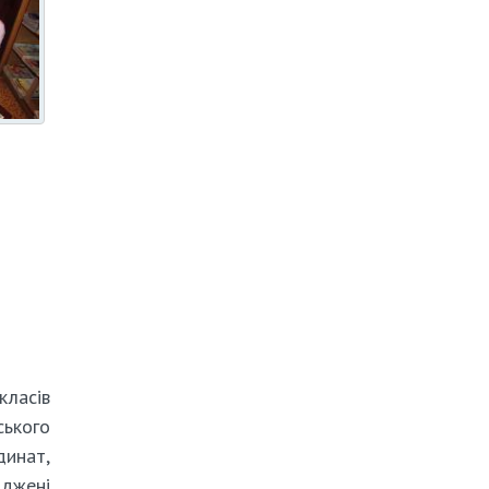
класів
ського
динат,
оджені