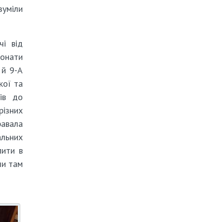
зуміли
чі від
конати
 й 9-А
кої та
ків до
різних
равала
альних
пити в
ли там