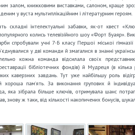
ьним залом, книжковими виставками, салоном, краще зро
деним у вуста мультиплікаційним і літературним героям.
ть складні інтелектуальні забавки, як-от квест «Клю
популярного колись телевізійного шоу «Форт Буаяр». Ви
рби спробували учні 7-Б класу Першої міської гімназії
єднувалися у дві команди й змагалися в знанні українсь
алельно кожна команда відсилала своїх представни
реставрації бібліотечних фондів) й Мудреця (в кілька 
иких каверзних завдань. Тут уже найбільшу роль відіг
 й хороша пам’ять. За виконання групових й індивіду
да, яка зібрала більше ключів, отримувала шанс потра
в, знову ж таки, від кількості накопичених бонусів, шука