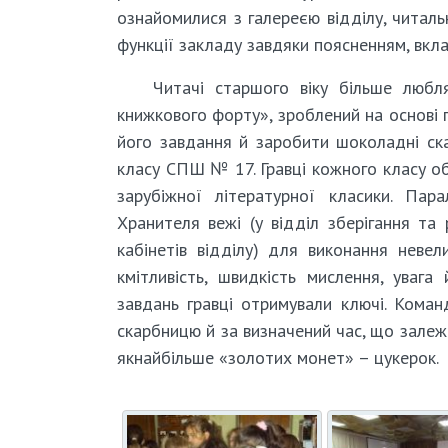
ознайомилися з галереєю відділу, читал
функції закладу завдяки поясненням, вкла
Читачі старшого віку більше любля
книжкового форту», зроблений на основі 
його завдання й заробити шоколадні ска
класу СПШ № 17. Гравці кожного класу об’
зарубіжної літературної класики. Пар
Хранителя вежі (у відділ зберігання та 
кабінетів відділу) для виконання невел
кмітливість, швидкість мислення, увага
завдань гравці отримували ключі. Коман
скарбницю й за визначений час, що залежа
якнайбільше «золотих монет» – цукерок.