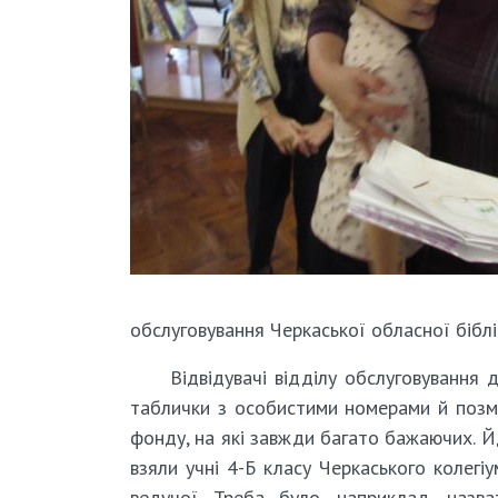
обслуговування Черкаської обласної біблі
Відвідувачі відділу обслуговування 
таблички з особистими номерами й позма
фонду, на які завжди багато бажаючих. Й
взяли учні 4-Б класу Черкаського колегіу
ведучої. Треба було, наприклад, назва