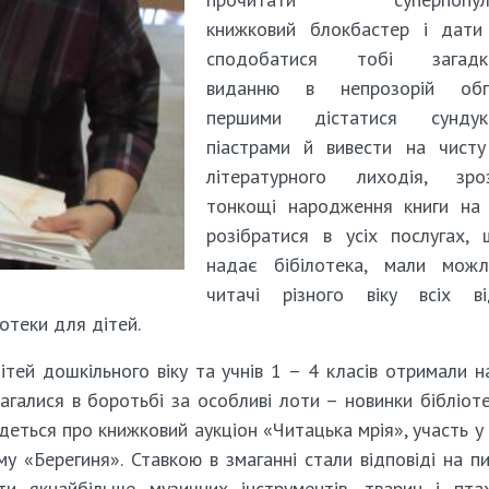
книжковий блокбастер і дати
сподобатися тобі загадк
виданню в непрозорій обго
першими дістатися сунд
піастрами й вивести на чисту
літературного лиходія, зроз
тонкощі народження книги на 
розібратися в усіх послугах,
надає бібілотека, мали можли
читачі різного віку всіх від
отеки для дітей.
дітей дошкільного віку та учнів 1 – 4 класів отримали н
галися в боротьбі за особливі лоти – новинки бібліот
деться про книжковий аукціон «Читацька мрія», участь у
му «Берегиня». Ставкою в змаганні стали відповіді на п
ти якнайбільше музичних інструментів, тварин і пта