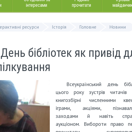
и
інтересами
прочитати
майданчи
терактивні ресурси
Історія
Головне
Новини
 День бібліотек як привід д
спілкування
Всеукраїнський день бібл
цього року зустрів читачів 
книгозбірні численними квес
іграми, акціями, пізнавал
заходами й навіть спра
аукціоном. Вибороти право п
прочитати суперпопуля