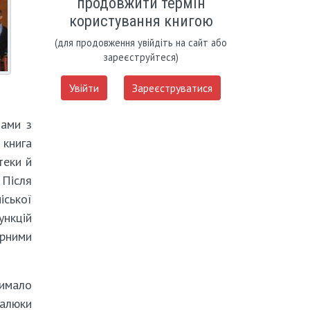
продовжити термін
користування книгою
(для продовження увійдіть на сайт або
зареєструйтеся)
Увійти
Зареєструватися
дами з
 книга
теки й
 Після
іської
ункцій
урними
чимало
Малюки