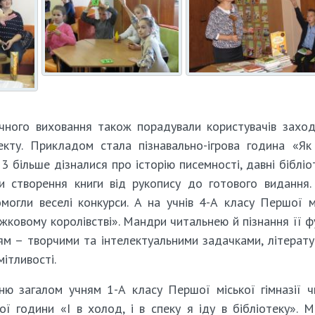
ичного виховання також порадували користувачів захо
кту. Прикладом стала пізнавально-ігрова година «Як
 більше дізналися про історію писемності, давні бібліо
и створення книги від рукопису до готового видання.
огли веселі конкурси. А на учнів 4-А класу Першої м
нижковому королівстві». Мандри читальнею й пізнання її ф
ям – творчими та інтелектуальними задачками, літерат
ітливості.
ню загалом учням 1-А класу Першої міської гімназії 
ної години «І в холод, і в спеку я іду в бібліотеку». 