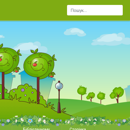
Пошук...
Бібліотечному
Сторінка