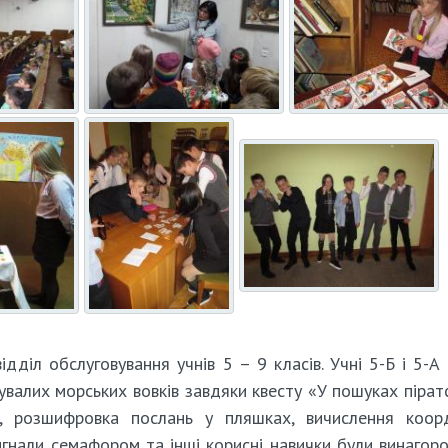
ідділ обслуговування учнів 5 – 9 класів. Учні 5-Б і 5-А 
валих морських вовків завдяки квесту «У пошуках пірат
ів, розшифровка послань у пляшках, вичислення коор
игнали семафором та інші корисні навички були винагор