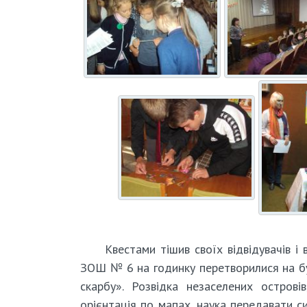
Квестами тішив своїх відвідувачів і в
ЗОШ № 6 на годинку перетворилися на бу
скарбу». Розвідка незаселених остров
орієнтація по мапах, наука передавати с