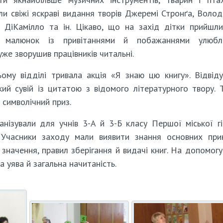
ли свіжі яскраві видання творів Джеремі Стронґа, Воло
т ДіКамілло та ін. Цікаво, що на захід дітки прийшл
в малюнок із привітаннями й побажаннями улюбл
уже зворушив працівників читальні.
ому відділі тривала акція «Я знаю цю книгу». Відвід
ий сувій із цитатою з відомого літературного твору. Т
в символічний приз.
анізували для учнів 3-А й 3-Б класу Першої міської гі
». Учасники заходу мали виявити знання основних при
го значення, правил зберігання й видачі книг. На допомог
 уява й загальна начитаність.