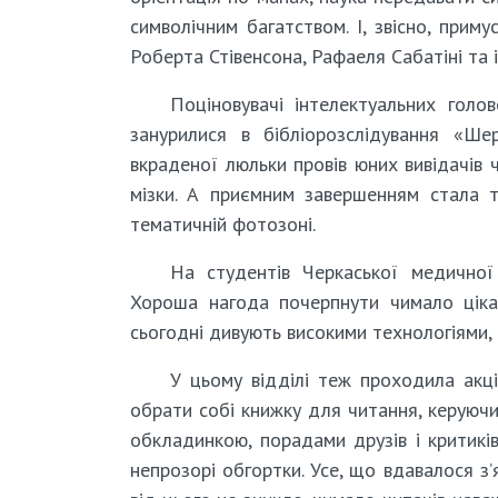
символічним багатством. І, звісно, прим
Роберта Стівенсона, Рафаеля Сабатіні та 
Поціновувачі інтелектуальних го
занурилися в бібліорозслідування «Ше
вкраденої люльки провів юних вивідачів 
мізки. А приємним завершенням стала т
тематичній фотозоні.
На студентів Черкаської медичної 
Хороша нагода почерпнути чимало цікаво
сьогодні дивують високими технологіями,
У цьому відділі теж проходила акці
обрати собі книжку для читання, керуюч
обкладинкою, порадами друзів і критиків
непрозорі обгортки. Усе, що вдавалося з