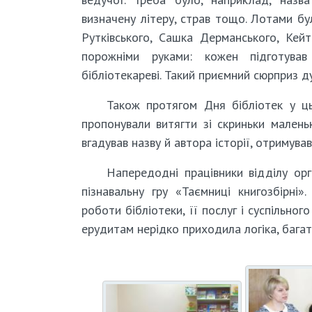
визначену літеру, страв тощо. Лотами бу
Рутківського, Сашка Дерманського, Кей
порожніми руками: кожен підготува
бібліотекареві. Такий приємний сюрприз д
Також протягом Дня бібліотек у ць
пропонували витягти зі скриньки маленьк
вгадував назву й автора історії, отримува
Напередодні працівники відділу орг
пізнавальну гру «Таємниці книгозбірні
роботи бібліотеки, її послуг і суспільно
ерудитам нерідко приходила логіка, багата