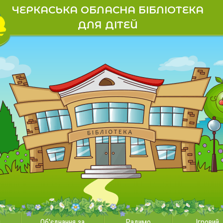
ЧЕРКАСЬКА ОБЛАСНА БІБЛІОТЕКА
ДЛЯ ДІТЕЙ
и
Об'єднання за
Радимо
Ігровий