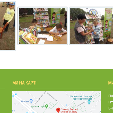
МИ НА КАРТІ
М
Пн.
Пт
Ви