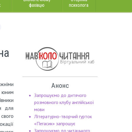
к
фахівцю
психолога
на
жніми
Анонс
 юним
Запрошуємо до дитячого
вники
розмовного клубу англійської
ки для
мови
свого
Літературно-творчий гурток
ації
«Пегасик» запрошує
Запрошуємо до читацького
вного