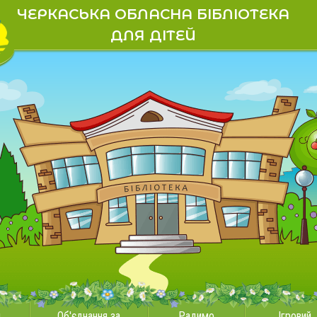
ЧЕРКАСЬКА ОБЛАСНА БІБЛІОТЕКА
ДЛЯ ДІТЕЙ
и
Об'єднання за
Радимо
Ігровий