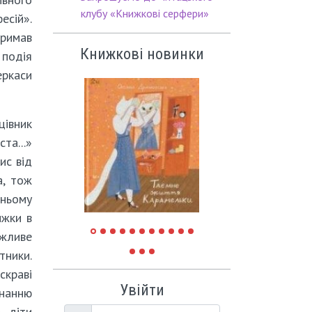
клубу «Книжкові серфери»
сій».
тримав
Книжкові новинки
подія
еркаси
івник
а...»
ис від
а, тож
 ньому
ижки в
ажливе
ники.
скраві
Увійти
инанню
ь діти