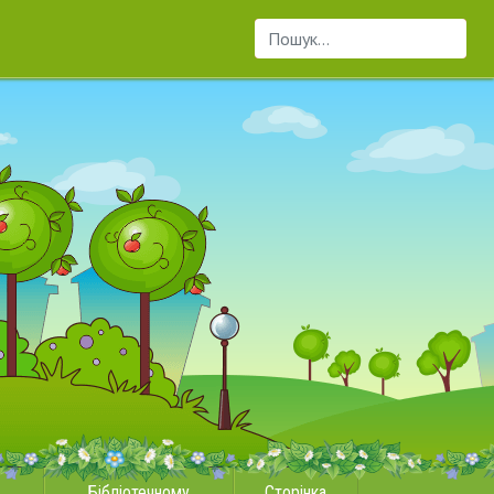
Пошук...
Бібліотечному
Сторінка