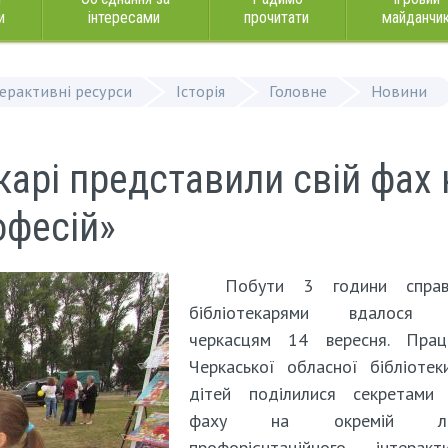
и
інтересами
прочитати
майданчи
терактивні ресурси
Історія
Головне
Новини
карі представили свій фах 
офесій»
Побути 3 години справ
бібліотекарями вдалося
черкасцям 14 вересня. Праці
Черкаської обласної бібліоте
дітей поділилися секретами 
фаху на окремій лок
профорієнтаційного інтеракти