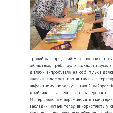
ігровий паспорт, який мав заповнити нот
бібліотеки, треба було докласти зусиль
дітлахи випробували на собі тільки деяк
важливі відомості про читача й літерату
алфавітному порядку – такий найпрості
дбайливе ставлення до паперового пр
Матеріально це виражалося в майстер-кл
закладки читачі тепер використають у с
сторінок і неакуратному зберіганню літ