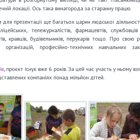
ечній локації. Ось така винагорода за старанну працю.
для презентації ще багатьох царин людської діяльності
іцейських, тележурналістів, фармацевтів, службовці
гів, кравців, будівельників, перукарів тощо. Про свою 
організацій, професійно-технічних навчальних закл
ів
, проєкт існує вже 6 років. За цей час участь у ньому вз
дставлених компаніях понад мільйон дітей.