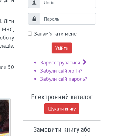
Логін
Пароль
. Діти
в МЧС,
Запам'ятати мене
роботу
адів,
Увійти
Зареєструватися
яли 50
Забули свій логін?
Забули свій пароль?
Електронний каталог
Шукати книгу
Замовити книгу або