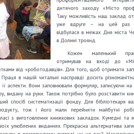
дитячого заходу «Місто профе
Таку можливість наш заклад о
уже вдруге – на цей раз 
відбулася в межах Дня міста Ч
в Долині троянд.
Кожен маленький прац
отримував на вході до «Міст
атками від «роботодавців». Для того, щоб отримати зап
. Праця в нашій читальні насправді досить різноманітн
і її аспекти. Вони заповнювали формуляр, записуючи на
ру, видану на руки. Також потрібно було розставити кн
ший спосіб систематизації фонду. Для бібліотекаря в
одукту, тож і його мали перейняти майбутні робіт
асі з виготовлення книжкових закладок. Кумедні та я
воїх улюблених виданнях. Прекрасна альтернатива заг
ератури в розгорнутому вигляді, чи не так? Насамкінец