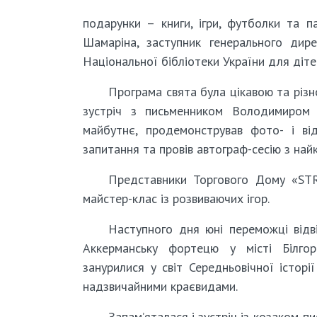
подарунки – книги, ігри, футболки та п
Шамаріна, заступник генерального дире
Національної бібліотеки України для діте
Програма свята була цікавою та різн
зустріч з письменником Володимиром 
майбутнє, продемонстрував фото- і від
запитання та провів автограф-сесію з н
Представники Торгового Дому «STR
майстер-клас із розвиваючих ігор.
Наступного дня юні переможці відві
Аккерманську фортецю у місті Білгоро
занурилися у світ Середньовічної істор
надзвичайними краєвидами.
Запам’яталася і зустріч із козаком-