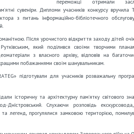
переможці отримали засл
ам’ятні сувеніри. Дипломи учасників конкурсу вручила 
ктора з питань інформаційно-бібліотечного обслугов
й.
оманітною. Після урочистого відкриття заходу дітей очі
Рутківським, який поділився своїми творчими плана
еоматеріали з власного архіву, відповів на багаточи
айкращими побажаннями своїм шанувальникам.
ATEG» підготували для учасників розважальну прогр
дали історичну та архітектурну пам’ятку світового зн
д-Дністровський. Слухаючи розповідь екскурсовода
ії та легенд, прогулялися замковою територією, помилу
письменником, генерал-командором Запорозького війська 