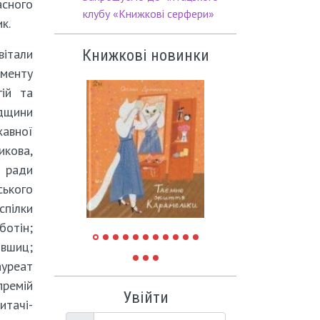
асного
клубу «Книжкові серфери»
к.
вітали
Книжкові новинки
менту
гій та
адщини
авної
кова,
 ради
ського
пілки
отін;
вшиц;
ауреат
ремій
Увійти
тачі-