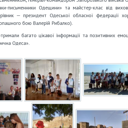
аки-письменники Одещини» та майстер-клас від вихов
ерівник — президент Одеської обласної федерації хор
опашного бою Валерій Рибалко).
тримали багато цікавої інформації та позитивних емоц
рична Одеса».