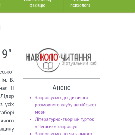
к
фахівцю
психолога
19"
еської
ім. В.
Анонс
нал ІІ
Лідер
Запрошуємо до дитячого
з усіх
розмовного клубу англійської
таборі
мови
Літературно-творчий гурток
ячого
«Пегасик» запрошує
кащину
Запрошуємо до читацького