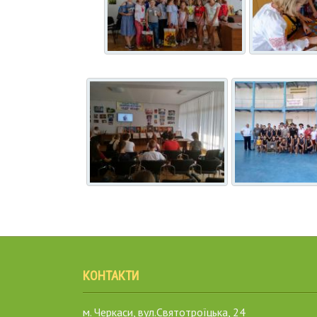
КОНТАКТИ
м. Черкаси, вул.Святотроїцька, 24