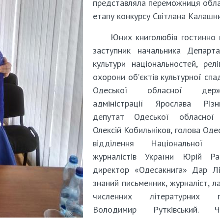
представляла переможниця обл
етапу конкурсу Світлана Калашни
Юних книголюбів гостинно 
заступник начальника Департа
культури національностей, релі
охорони об’єктів культурної сп
Одеської обласної держ
адміністрації Ярослава Різни
депутат Одеської обласної
Олексій Кобильніков, голова Оде
відділення Національної с
журналістів України Юрій Раб
директор «Одесакнига» Дар Лі
знаний письменник, журналіст, л
численних літературних п
Володимир Рутківський. Чи