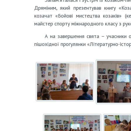
Дряміним, який презентував книгу «Коз
козачат «Бойові мистецтва козаків» (к
майстер спорту міжнародного класу з рук
А на завершення свята – учасники о
пішохідної прогулянки «Літературно-істо