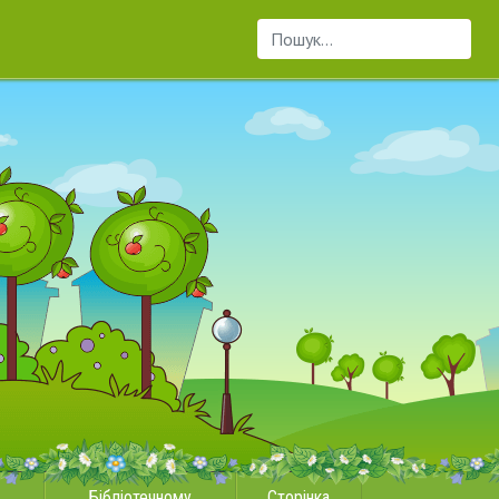
Пошук...
Бібліотечному
Сторінка