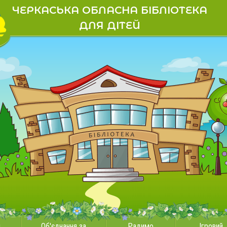
ЧЕРКАСЬКА ОБЛАСНА БІБЛІОТЕКА
ДЛЯ ДІТЕЙ
и
Об'єднання за
Радимо
Ігровий