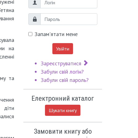
ужені
Логін
Тетяна
ування
Пароль
Запам'ятати мене
кувала
ми на
Увійти
сленні
Зареєструватися
Забули свій логін?
аму та
Забули свій пароль?
Електронний каталог
ачення
, діти
Шукати книгу
валися
Замовити книгу або
Олегом