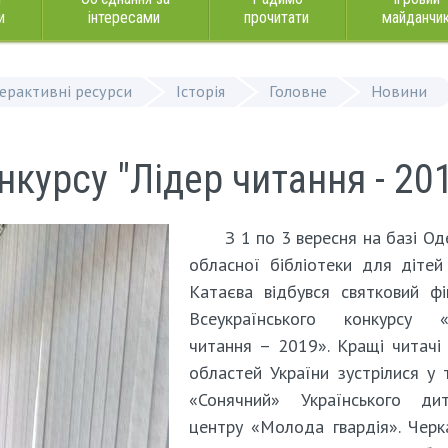
и
інтересами
прочитати
майданчи
терактивні ресурси
Історія
Головне
Новини
курсу "Лідер читання - 20
З 1 по 3 вересня на базі Од
обласної бібліотеки для дітей 
Катаєва відбувся святковий фі
Всеукраїнського конкурсу «
читання – 2019». Кращі читачі 
областей України зустрілися у 
«Сонячний» Українського дит
центру «Молода гвардія». Чер