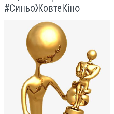
#СиньоЖовтеКіно