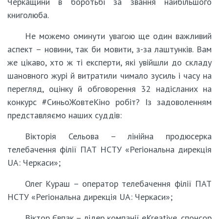
Черкащини в боротьбі за звання найбільшого
книголюба.
Не можемо оминути увагою ще один важливий
аспект – новини, так би мовити, з-за лаштунків. Вам
же цікаво, хто ж ті експерти, які увійшли до складу
шановного журі й витратили чимало зусиль і часу на
перегляд, оцінку й обговорення 32 надісланих на
конкурс #СиньоЖовтеКіно робіт? Із задоволенням
представляємо наших суддів:
Вікторія Сельова – лінійна продюсерка
телебачення філії ПАТ НСТУ «Регіональна дирекція
UA: Черкаси»;
Олег Кураш – оператор телебачення філії ПАТ
НСТУ «Регіональна дирекція UA: Черкаси»;
Віктор Євпак – лідер компанії eKreative, спонсор