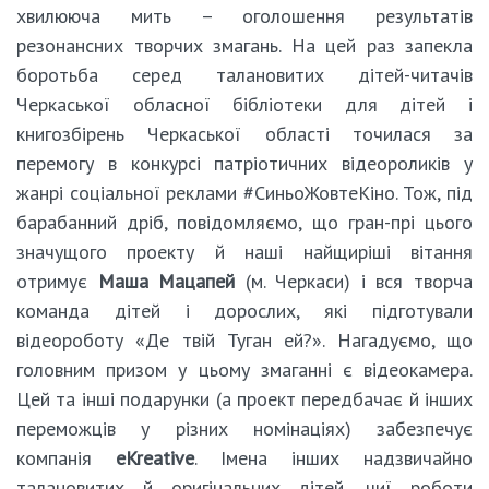
хвилююча мить – оголошення результатів
резонансних творчих змагань. На цей раз запекла
боротьба серед талановитих дітей-читачів
Черкаської обласної бібліотеки для дітей і
книгозбірень Черкаської області точилася за
перемогу в конкурсі патріотичних відеороликів у
жанрі соціальної реклами #СиньоЖовтеКіно. Тож, під
барабанний дріб, повідомляємо, що гран-прі цього
значущого проекту й наші найщиріші вітання
отримує
Маша Мацапей
(м. Черкаси) і вся творча
команда дітей і дорослих, які підготували
відеороботу «Де твій Туган ей?». Нагадуємо, що
головним призом у цьому змаганні є відеокамера.
Цей та інші подарунки (а проект передбачає й інших
переможців у різних номінаціях) забезпечує
компанія
eKreative
. Імена інших надзвичайно
талановитих й оригінальних дітей, чиї роботи