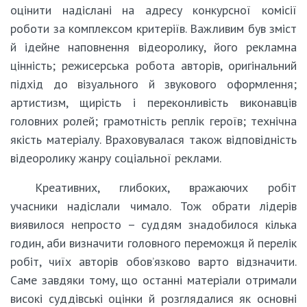
оцінити надіслані на адресу конкурсної комісії
роботи за комплексом критеріїв. Важливим був зміст
й ідейне наповнення відеоролику, його рекламна
цінність; режисерська робота авторів, оригінальний
підхід до візуального й звукового оформлення;
артистизм, щирість і переконливість виконавців
головних ролей; грамотність реплік героїв; технічна
якість матеріалу. Враховувалася також відповідність
відеоролику жанру соціальної реклами.
Креативних, глибоких, вражаючих робіт
учасники надіслали чимало. Тож обрати лідерів
виявилося непросто – суддям знадобилося кілька
годин, аби визначити головного переможця й перелік
робіт, чиїх авторів обов’язково варто відзначити.
Саме завдяки тому, що останні матеріали отримали
високі суддівські оцінки й розглядалися як основні