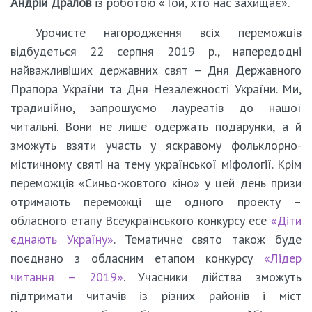
Андрій Дралов
із роботою «Той, хто нас захищає».
Урочисте нагородження всіх переможців
відбудеться 22 серпня 2019 р., напередодні
найважливіших державних свят – Дня Державного
Прапора України та Дня Незалежності України. Ми,
традиційно, запрошуємо лауреатів до нашої
читальні. Вони не лише одержать подарунки, а й
зможуть взяти участь у яскравому фольклорно-
містичному святі на тему української міфології. Крім
переможців «Синьо-жовтого кіно» у цей день призи
отримають переможці ще одного проекту –
обласного етапу Всеукраїнського конкурсу есе
«Діти
єднають Україну»
. Тематичне свято також буде
поєднано з обласним етапом конкурсу
«Лідер
читання – 2019»
. Учасники дійства зможуть
підтримати читачів із різних районів і міст