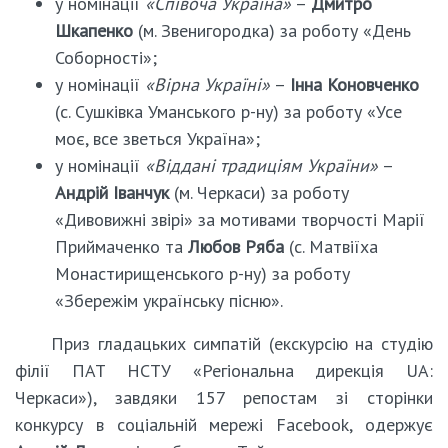
у номінації
«Співоча Україна»
–
Дмитро
Шкапенко
(м. Звенигородка) за роботу «День
Соборності»;
у номінації
«Вірна Україні»
–
Інна
Коновченко
(с. Сушківка Уманського р-ну) за роботу «Усе
моє, все зветься Україна»;
у номінації
«Віддані традиціям України»
–
Андрій
Іванчук
(м. Черкаси) за роботу
«Дивовижні звірі» за мотивами творчості Марії
Приймаченко та
Любов
Ряба
(с. Матвіїха
Монастирищенського р-ну) за роботу
«Збережім українську пісню».
Приз гладацьких симпатій (екскурсію на студію
філії ПАТ НСТУ «Регіональна дирекція UA:
Черкаси»), завдяки 157 репостам зі сторінки
конкурсу в соціальній мережі Facebook, одержує