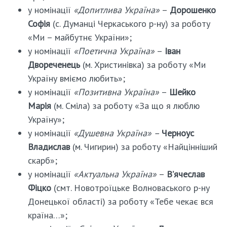
у номінації
«Допитлива Україна»
–
Дорошенко
Софія
(с. Думанці Черкаського р-ну) за роботу
«Ми – майбутнє України»;
у номінації
«Поетична Україна»
–
Іван
Двореченець
(м. Христинівка) за роботу «Ми
Україну вміємо любить»;
у номінації
«Позитивна Україна»
–
Шейко
Марія
(м. Сміла) за роботу «За що я люблю
Україну»;
у номінації
«Душевна Україна» –
Черноус
Владислав
(м. Чигирин) за роботу «Найцінніший
скарб»;
у номінації
«Актуальна Україна»
–
В’ячеслав
Фіцко
(смт. Новотроїцьке Волноваського р-ну
Донецької області) за роботу «Тебе чекає вся
країна…»;