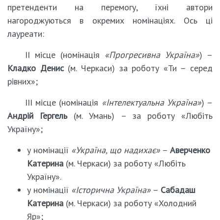
претенденти на перемогу, їхні автори
нагороджуються в окремих номінаціях. Ось ці
лауреати:
ІІ місце (номінація
«Прогресивна Україна»
) –
Кладко Денис
(м. Черкаси) за роботу «Ти – серед
рівних»;
ІІІ місце (номінація
«Інтелектуальна Україна»
) –
Андрій
Гергель
(м. Умань) – за роботу «Любіть
Україну»;
у номінації
«Україна, що надихає»
–
Аверченко
Катерина
(м. Черкаси) за роботу «Любіть
Україну».
у номінації
«Історична Україна»
–
Сабадаш
Катерина
(м. Черкаси) за роботу «Холодний
Яр»;