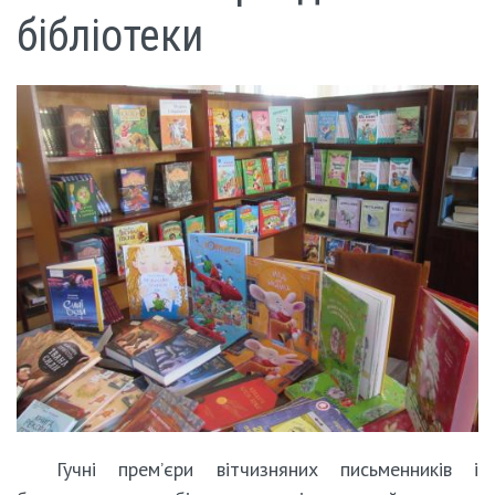
бібліотеки
Гучні прем’єри вітчизняних письменників і