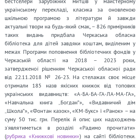
бестселери зарубіжних митців у майстерному
українському перекладі, класика за оновленою
шкільною програмою з літератури й завжди
актуальні твори на будь-який смак, – 826 примірників
таких видань придбала Черкаська обласна
бібліотека для дітей завдяки коштам, виділеним у
межах Програми поповнення бібліотечних фондів у
Черкаській області на 2018 – 2023 роки,
затвердженої рішенням Черкаської обласної ради
від 22.11.2018 № 26-23. На стелажах своє місце
отримали 185 назв якісних книжок від топових
українських видавництв: «А-БА-БА-ГА-ЛА-МА-ГА»,
«Навчальна книга „Богдан‟», «Видавничий дім
„Школа‟», «Фонтан казок», «КМ-Букс» і «Ранок» – на
суму 50 тис. грн. Перелік й опис цих надходжень
з’являтиметься в розділі «Радимо прочитати»
(
рубрика «Книжкові новинки»
) на сайті бібліотеки.