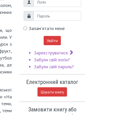
Логін
колом,
иємних
Пароль
Запам'ятати мене
ти, що
или. У
Увійти
урси з
фрукт,
Зареєструватися
футбол
Забули свій логін?
ва, де
Забули свій пароль?
асники
Електронний каталог
аської
Шукати книгу
ою «На
 теми,
Замовити книгу або
, теми