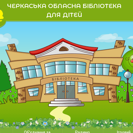
ЧЕРКАСЬКА ОБЛАСНА БІБЛІОТЕКА
ДЛЯ ДІТЕЙ
и
Об'єднання за
Радимо
Ігровий