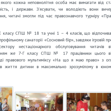
, якого кожна неповнолітня особа має вимагати від с
ість, і держави. З’ясувати, чи володіють вони вич
ня, читачі змогли під час правознавчого турніру «Пр
-Е класу СПШ № 18 та учні 1 – 4 класів, що відпочив
офільному санаторії «Сосновий бір», завдяки ігровій пр
ектору нестаціонарного обслуговування читачів ві
 Учням же 7-Г класу СПШ № 17 працівники цього ві
ляді правового мультиміксу «На що я маю право» з о
ів життя дитини в максимально зрозумілому в юном