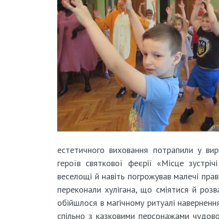
естетичного виховання потрапили у вир 
героїв святкової феєрії «Місце зустріч
веселощі й навіть погрожував малечі пра
переконали хулігана, що сміятися й роз
обійшлося в магічному ритуалі навернення
спільно з казковими персонажами чудово