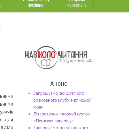
к
фахівцю
психолога
:
Анонс
Запрошуємо до дитячого
ьними
розмовного клубу англійської
льними
мови
вачів
Літературно-творчий гурток
ки для
«Пегасик» запрошує
ідділи
Запрошуємо до читацького