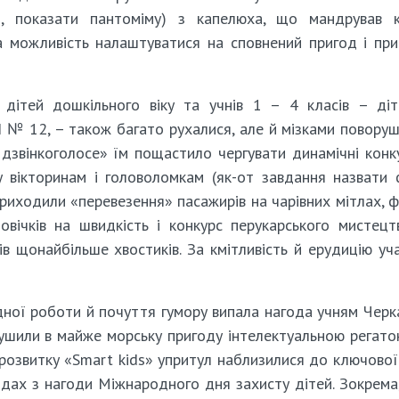
ти, показати пантоміму) з капелюха, що мандрував 
ова можливість налаштуватися на сповнений пригод і пр
я дітей дошкільного віку та учнів 1 – 4 класів – ді
 № 12, – також багато рухалися, але й мізками поворуш
 дзвінкоголосе» їм пощастило чергувати динамічні конк
ну вікторинам і головоломкам (як-от завдання назвати 
приходили «перевезення» пасажирів на чарівних мітлах, 
овічків на швидкість і конкурс перукарського мистецт
ів щонайбільше хвостиків. За кмітливість й ерудицію уч
дної роботи й почуття гумору випала нагода учням Черк
рушили в майже морську пригоду інтелектуальною регат
розвитку «Smart kids» упритул наблизилися до ключової
ходах з нагоди Міжнародного дня захисту дітей. Зокрема