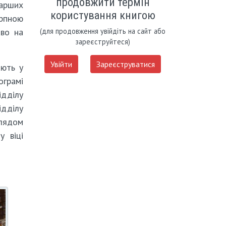
продовжити термін
тарших
користування книгою
ерпною
аво на
(для продовження увійдіть на сайт або
зареєструйтеся)
Увійти
Зареєструватися
ають у
ограмі
дділу
дділу
глядом
у віці