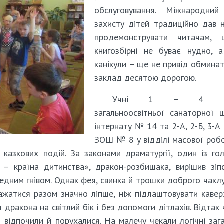
обслуговування. Міжнародний
захисту дітей традиційно дав 
продемонструвати читачам,
книгозбірні не буває нудно, а
канікули – ще не привід обмина
заклад десятою дорогою.
Учні 1 – 4 кла
загальноосвітньої санаторної 
інтернату № 14 та 2-А, 2-Б, 3-А 
ЗОШ № 8 у відділі масової роб
казкових подій. За законами драматургії, один із го
і – країна дитинства», дракон-розбишака, вирішив зіп
ведним гнівом. Однак фея, свинка й трошки доброго чакл
важатися разом значно ліпше, ніж підлаштовувати кавер
 дракона на світлий бік і без допомоги дітлахів. Відтак 
 відпочили й порухалися. На малечу чекали логічні заг