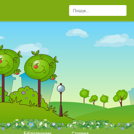
Пошук...
Бібліотечному
Сторінка