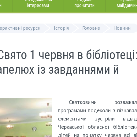
и
інтересами
прочитати
майданчи
терактивні ресурси
Історія
Головне
Новини
Свято 1 червня в бібліотеці
капелюх із завданнями й
Святковими розважал
програмами подеколи з пізнава
елементами зустріли відвіду
Черкаської обласної бібліоте
дітей на початку червня всі в