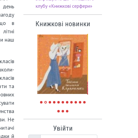
 день
клубу «Книжкові серфери»
нагоду
 що в
Книжкові новинки
 літні
ти наш
сів
школи-
класів
оти та
ловних
сувати
унства
зи. Не
читачі
Увійти
адки й