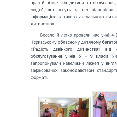
прав й обов’язків дитини та піклування
людей, що несуть за неї відповідальн
інформацією з такого актуального питан
дитинство».
Весело й легко провели час учні 4
Черкаському обласному дитячому багатопр
«Радість дзвінкого дитинства» від с
обслуговування учнів 5 – 9 класів.
запропонували невеликий лікнеп у виг
зафіксованих законодавством стандарт
форматі.