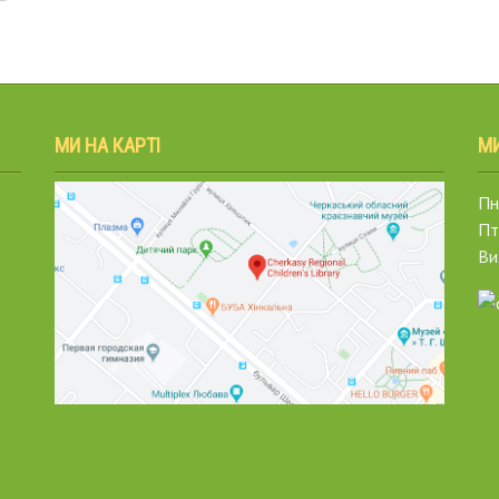
МИ НА КАРТІ
М
Пн.
Пт
Ви