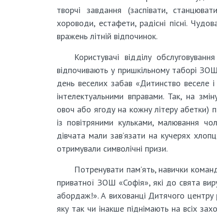
творчі завдання (заспівати, станцюва
хороводи, естафети, радісні пісні. Чуд
вражень літній відпочинок.
Користувачі відділу обслуговуванн
відпочивають у пришкільному таборі ЗОШ
день веселих забав «Дитинство веселе і
інтелектуальними вправами. Так, на змі
овоч або ягоду на кожну літеру абетки) 
із повітряними кульками, малювання чол
дівчата мали зав’язати на кучерях хлопц
отримували символічні призи.
Потренувати пам’ять, навички коман
приватної ЗОШ «Софія», які до свята ви
абордаж!». А вихованці Дитячого центру 
яку так чи інакше піднімають на всіх за