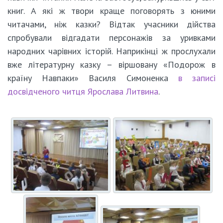
книг. А які ж твори краще поговорять з юними
читачами, ніж казки? Відтак учасники дійства
спробували відгадати персонажів за уривками
народних чарівних історій. Наприкінці ж прослухали
вже літературну казку – віршовану «Подорож в
країну Навпаки» Василя Симоненка
в записі
досвідченого читця Ярослава Литвина
.