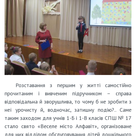
Розставання з першим у житті самостійно
прочитаним і вивченим підручником – справа
відповідальна й зворушлива, то чому б не зробити з
неї урочисту й, водночас, затишну подію?.. Саме
таким заходом для учнів 1-Б і 1-В класів СПШ № 17
стало свято «Веселе місто Алфавіт», організоване
для них відділом обслуговування дітей дошкільного