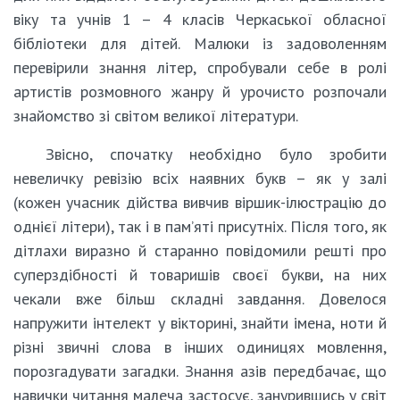
віку та учнів 1 – 4 класів Черкаської обласної
бібліотеки для дітей. Малюки із задоволенням
перевірили знання літер, спробували себе в ролі
артистів розмовного жанру й урочисто розпочали
знайомство зі світом великої літератури.
Звісно, спочатку необхідно було зробити
невеличку ревізію всіх наявних букв – як у залі
(кожен учасник дійства вивчив віршик-ілюстрацію до
однієї літери), так і в пам’яті присутніх. Після того, як
дітлахи виразно й старанно повідомили решті про
суперздібності й товаришів своєї букви, на них
чекали вже більш складні завдання. Довелося
напружити інтелект у вікторині, знайти імена, ноти й
різні звичні слова в інших одиницях мовлення,
порозгадувати загадки. Знання азів передбачає, що
навички читання малеча застосує, занурившись у світ