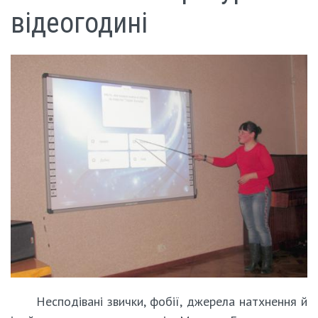
відеогодині
Несподівані звички, фобії, джерела натхнення й