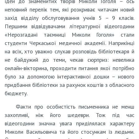
ідей до знаменитих творів Миколи Гоголя – ось
неповний перелік тем, які розкриває читачам новий
захід відділу обслуговування учнів 5 – 9 класів.
Першими відвідувачами літературної відеогодини
«Нерозгадані таємниці Миколи Гоголя» стали
студенти Черкаської медичної академії. Наприкінці
на всіх, хто уважно слухав розповідь бібліотекаря й
не байдужий до теми, чекав сюрприз: невелика
онлайн-вікторина, проходити питання якої потрібно
було за допомогою інтерактивної дошки – нового
придбання бібліотеки за рахунок коштів з обласного
бюджету.
Факти про особистість письменника не менш
захопливі, ніж його шедеври. Тож під час
відеогодини значна увага приділялася характеру
Миколи Васильовича та його стосункам із людьми.