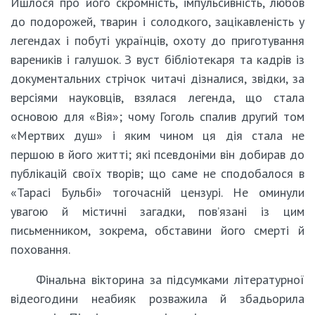
Йшлося про його скромність, імпульсивність, любов
до подорожей, тварин і солодкого, зацікавленість у
легендах і побуті українців, охоту до приготування
вареників і галушок. З вуст бібліотекаря та кадрів із
документальних стрічок читачі дізналися, звідки, за
версіями науковців, взялася легенда, що стала
основою для «Вія»; чому Гоголь спалив другий том
«Мертвих душ» і яким чином ця дія стала не
першою в його житті; які псевдоніми він добирав до
публікацій своїх творів; що саме не сподобалося в
«Тарасі Бульбі» тогочасній цензурі. Не оминули
увагою й містичні загадки, пов’язані із цим
письменником, зокрема, обставини його смерті й
поховання.
Фінальна вікторина за підсумками літературної
відеогодини неабияк розважила й збадьорила