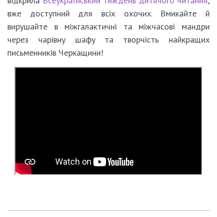
відкрила
Всеукраїнський тиждень дитячого читання
,
вже доступний для всіх охочих. Вмикайте й
вирушайте в міжгалактичні та міжчасові мандри
через чарівну шафу та творчість найкращих
письменників Черкащини!