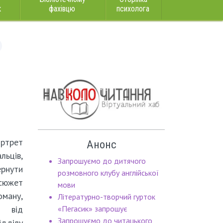
к
фахівцю
психолога
ртрет
Анонс
ьців,
Запрошуємо до дитячого
ернути
розмовного клубу англійської
сюжет
мови
оману,
Літературно-творчий гурток
т від
«Пегасик» запрошує
Запрошуємо до читацького
дділу