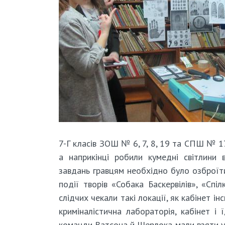
7-Г класів ЗОШ № 6, 7, 8, 19 та СПШ № 17
а наприкінці робили кумедні світлини 
завдань гравцям необхідно було озброїт
події творів «Собака Баскервілів», «Спі
слідчих чекали такі локації, як кабінет і
криміналістична лабораторія, кабінет і 
команди Ватсона й Шерлока мали взяти у