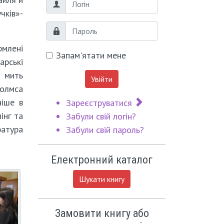
Логін
чків»-
Пароль
рмлені
Запам'ятати мене
арські
а мить
Увійти
Холмса
ніше в
Зареєструватися
інг та
Забули свій логін?
ратура
Забули свій пароль?
Електронний каталог
Шукати книгу
Замовити книгу або