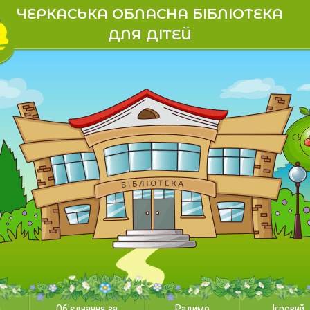
ЧЕРКАСЬКА ОБЛАСНА БІБЛІОТЕКА
ДЛЯ ДІТЕЙ
и
Об'єднання за
Радимо
Ігровий