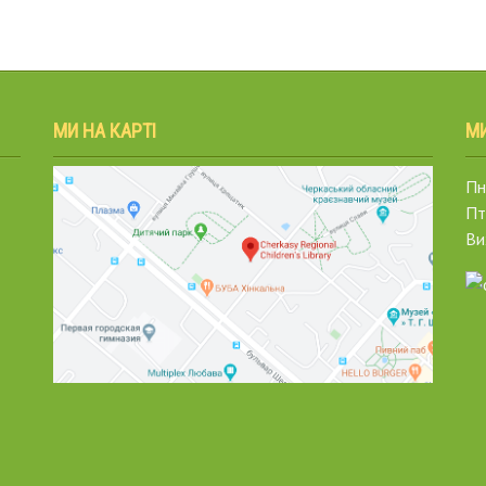
МИ НА КАРТІ
М
Пн.
Пт
Ви