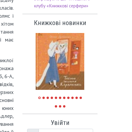
клубу «Книжкові серфери»
ласів.
олмс і
Книжкові новинки
хітом
итання
сі має
иклої
онажа
, 6-А,
ідків,
ерзних
сновні
а юних
Адлер,
Увійти
ування
айля й