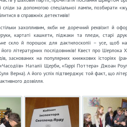
і сліди за допомогою спеціальної лампи, позбирати «жу
ілитися в справжніх детективів!
стільки захопливим, якби не доречний реквізит й офо
руки, картаті кашкети, піджаки та пледи, старі друк
льне скло й порошок для дактилоскопії – усе, щоб н
 його літературних послідовників! Квест про Шерлока 
ів, заснованих на популярних книжкових історіях (ра
 «Часодіїв» Наталії Щерби, «Гаррі Поттера» Джоан Роул
Жуля Верна). А його успіх підтверджує той факт, що літе
активного дозвілля.