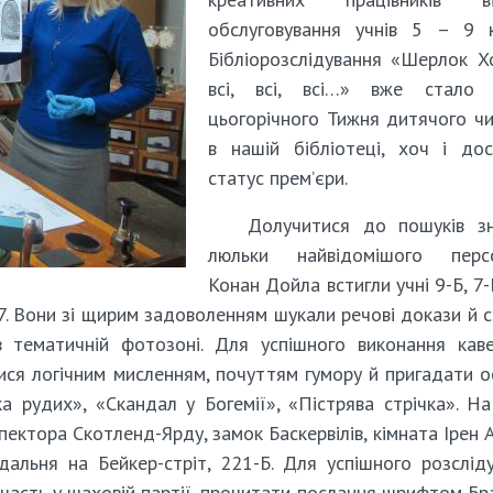
обслуговування учнів 5 – 9 к
Бібліорозслідування «Шерлок Х
всі, всі, всі…» вже стало 
цьогорічного Тижня дитячого ч
в нашій бібліотеці, хоч і до
статус прем’єри.
Долучитися до пошуків зн
люльки найвідомішого перс
Конан Дойла встигли учні 9-Б, 7-Б
. Вони зі щирим задоволенням шукали речові докази й св
в тематичній фотозоні. Для успішного виконання кав
ися логічним мисленням, почуттям гумору й пригадати о
лка рудих», «Скандал у Богемії», «Пістрява стрічка». Н
нспектора Скотленд-Ярду, замок Баскервілів, кімната Ірен 
їдальня на Бейкер-стріт, 221-Б. Для успішного розслід
часть у шаховій партії, прочитати послання шрифтом Бр