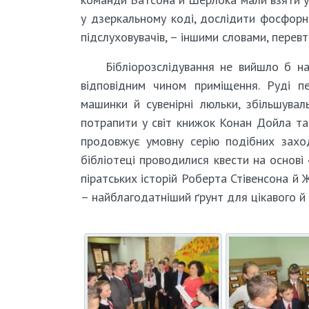
у дзеркальному коді, дослідити фосфорн
підслуховувачів, – іншими словами, перевт
Бібліорозслідування не вийшло б на
відповідним чином приміщення. Руді пе
машинки й сувенірні люльки, збільшува
потрапити у світ книжок Конан Дойла та
продовжує умовну серію подібних заход
бібліотеці проводилися квести на основі
піратських історій Роберта Стівенсона й 
– найблагодатніший ґрунт для цікавого й 