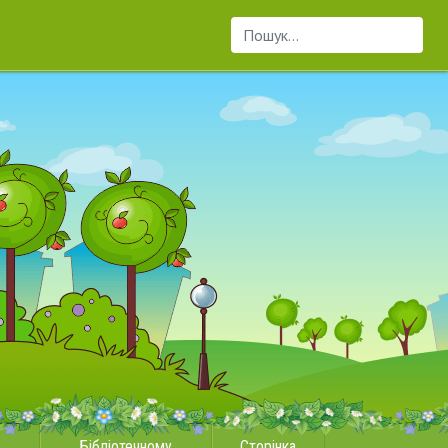
Пошук...
Бібліотечному
Сторінка