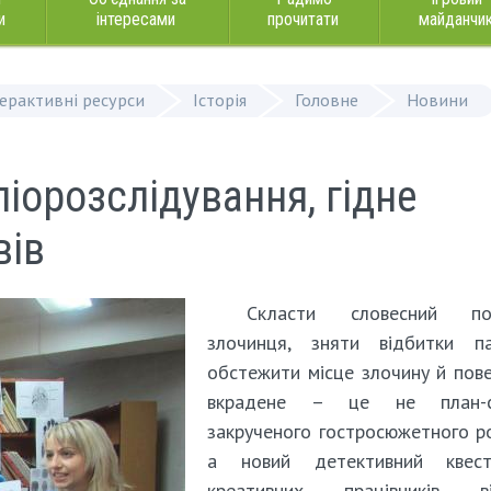
и
інтересами
прочитати
майданчи
терактивні ресурси
Історія
Головне
Новини
ліорозслідування, гідне
вів
Скласти словесний по
злочинця, зняти відбитки пал
обстежити місце злочину й пов
вкрадене – це не план-
закрученого гостросюжетного р
а новий детективний квес
креативних працівників ві