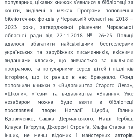
популярних, цікавих книжок з’явилися в бібліотеці за
кошти, виділені в межах Програми поповнення
бібліотечних фондів у Черкаській області на 2018 –
2023 роки, затвердженої рішенням Черкаської
обласної ради від 22.11.2018 № 26-23. Полиці
вдалося збагатити найсвіжішими бестселерами
українських та зарубіжних письменників, якісними
виданнями класики, що вивчається за шкільною
програмою, та популярними серед дітей і підлітків
історіями, що їх раніше в нас бракувало. Фонд
поповнили книжки з «Видавництва Старого Лева»,
«Школи», «Тези» та видавництва «Знання». Уже
незабаром можна буде взяти в бібліотеці
прославлені твори Наталії Щерби, Галини
Вдовиченко, Сашка Дерманського, Надії Гербіш,
Клауса Гаґерупа, Джеремі Стронґа, Ульфа Старка та
інших, не менш відомих і майстерних авторів.