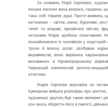
За словами, Марії Сергеєвої, худож
письма маслом вона взялася, гадаючи, що
така собі терапія душі. Проте виявила, 
натхнення – світле, ніжне, бурхливе, нес
теплі та яскраві, присвячені квітам, ф
читачами Марія зробила позитивним. Не
познайомилася із чоловіком у скаутській о
трохи й власну долю: здобувши журна
видавництві, вона вирішила кардиналь
виховання» в Кіровоградському держав
Черкаській комплексній дитячо-юнацькі
атлетики.
Марія Сергеєва відповіла на питан
Кумедною вийшла розповідь про диптих, 
художниці другом, був таким великим і ро
хоч якось зберегти його в пам’яті, дівчина