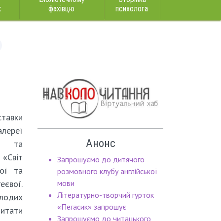
к
фахівцю
психолога
авки
алереї
Анонс
и та
«Світ
Запрошуємо до дитячого
ої та
розмовного клубу англійської
еєвої.
мови
Літературно-творчий гурток
лодих
«Пегасик» запрошує
питати
Запрошуємо до читацького