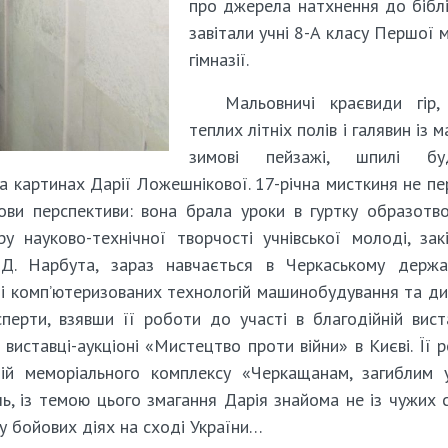
про джерела натхнення до бібл
завітали учні 8-А класу Першої м
гімназії.
Мальовничі краєвиди гір,
теплих літніх полів і галявин із 
зимові пейзажі, шпилі буд
а картинах Дарії Ложешнікової. 17-річна мисткиня не п
ови перспективи: вона брала уроки в гуртку образотв
 науково-технічної творчості учнівської молоді, зак
Д. Нарбута, зараз навчається в Черкаському держа
ті комп’ютеризованих технологій машинобудування та ди
сперти, взявши її роботи до участі в благодійній вист
 виставці-аукціоні «Мистецтво проти війни» в Києві. Її 
цій меморіального комплексу «Черкащанам, загиблим 
, із темою цього змагання Дарія знайома не із чужих сл
у бойових діях на сході України…