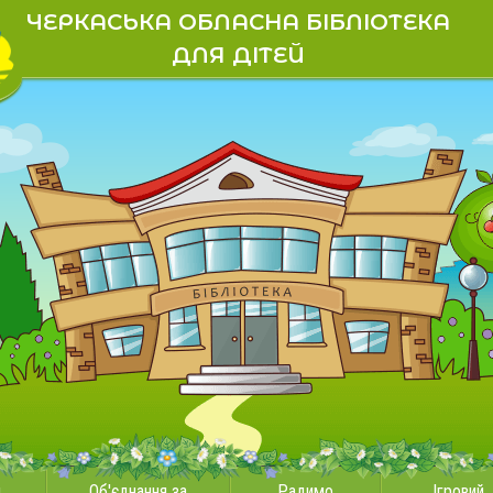
ЧЕРКАСЬКА ОБЛАСНА БІБЛІОТЕКА
ДЛЯ ДІТЕЙ
и
Об'єднання за
Радимо
Ігровий