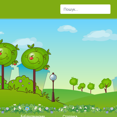
Пошук...
Бібліотечному
Сторінка