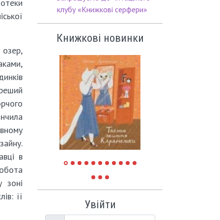
іотеки
клубу «Книжкові серфери»
іської
Книжкові новинки
 озер,
маками,
инків
ереший
орчого
інчила
вному
зайну.
авці в
робота
у зоні
ів: її
Увійти