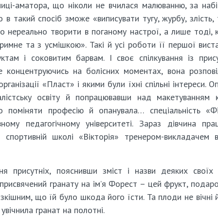
ниці-аматора, що ніколи не вчилася малюванню, за наб
 в такий спосіб зможе «виписувати тугу, журбу, злість,
що нереально творити в поганому настрої, а лише тоді, 
тримне та з усмішкою». Такі й усі роботи її першої вист
руктам і соковитим барвам. І своє спілкування із прис
 концентруючись на болісних моментах, вона розпові
рганізації «Пласт» і якими були їхні спільні інтереси. О
лістську освіту й попрацювавши над макетуванням к
но поміняти професію й опанувала… спеціальність «Ф
ному педагогічному університеті. Зараз дівчина пр
й спортивній школі «Вікторія» тренером-викладачем 
ня присутніх, пояснивши зміст і назви деяких своїх 
присвячений гранату на ім’я Форест – цей фрукт, подар
зкішним, що їй було шкода його їсти. Та плоди не вічні 
 увічнила гранат на полотні.