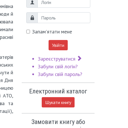
Логін
имівна
сюди й
Пароль
лювала
римали
Запам'ятати мене
расиві
Увійти
атерів
Зареєструватися
нських
Забули свій логін?
чути й
Забули свій пароль?
ня Дня
жницею
Електронний каталог
і АТО,
Шукати книгу
ва та
ації),
Замовити книгу або