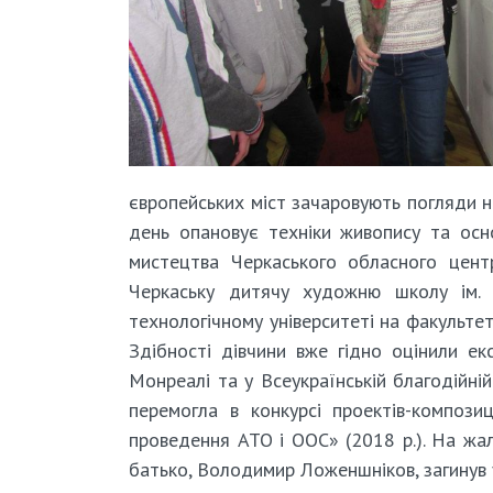
європейських міст зачаровують погляди н
день опановує техніки живопису та осн
мистецтва Черкаського обласного центру
Черкаську дитячу художню школу ім. 
технологічному університеті на факульте
Здібності дівчини вже гідно оцінили ек
Монреалі та у Всеукраїнській благодійній
перемогла в конкурсі проектів-компози
проведення АТО і ООС» (2018 р.). На жаль
батько, Володимир Ложеншніков, загинув 