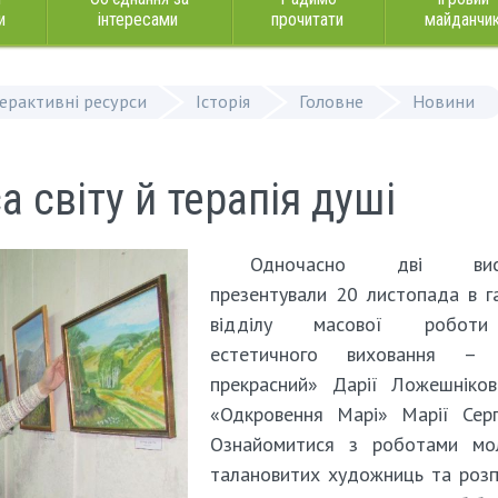
и
інтересами
прочитати
майданчи
терактивні ресурси
Історія
Головне
Новини
 світу й терапія душі
Одночасно дві вист
презентували 20 листопада в г
відділу масової робот
естетичного виховання – 
прекрасний» Дарії Ложешніков
«Одкровення Марі» Марії Серг
Ознайомитися з роботами мо
талановитих художниць та роз