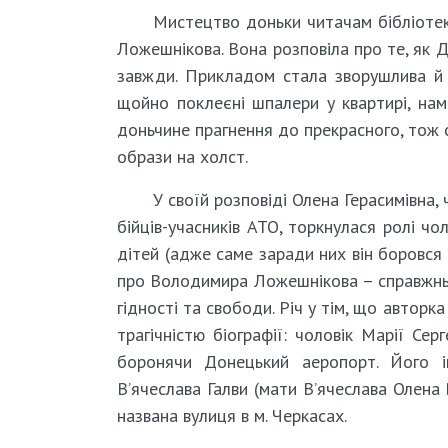
Мистецтво доньки читачам бібліотек
Ложешнікова. Вона розповіла про те, як Д
завжди. Прикладом стала зворушлива й в
щойно поклеєні шпалери у квартирі, нам
доньчине прагнення до прекрасного, тож с
образи на холст.
У своїй розповіді Олена Герасимівна,
бійців-учасників АТО, торкнулася ролі чо
дітей (адже саме заради них він боровся
про Володимира Ложешнікова – справжньо
гідності та свободи. Річ у тім, що автор
трагічністю біографії: чоловік Марії Сер
боронячи Донецький аеропорт. Його 
В’ячеслава Галви (мати В’ячеслава Олена
названа вулиця в м. Черкасах.