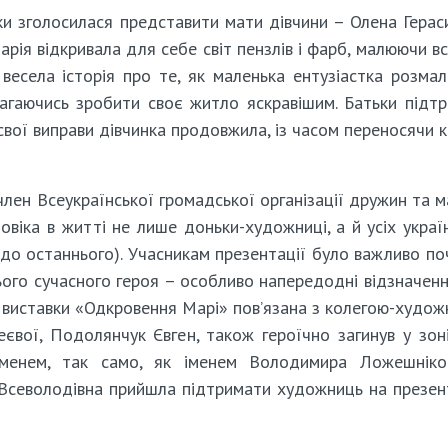
и зголосилася представити мати дівчини – Олена Герас
арія відкривала для себе світ пензлів і фарб, малюючи в
есела історія про те, як маленька ентузіастка розма
агаючись зробити своє житло яскравішим. Батьки підт
вої виправи дівчинка продовжила, із часом переносячи к
 член Всеукраїнської громадської організації дружин та м
ловіка в житті не лише доньки-художниці, а й усіх украї
 до останнього). Учасникам презентації було важливо по
го сучасного героя – особливо напередодні відзначен
ка виставки «Одкровення Марі» пов’язана з колегою-худо
геєвої, Подолянчук Євген, також героїчно загинув у зон
іменем, так само, як іменем Володимира Ложешніко
 Всеволодівна прийшла підтримати художниць на презент