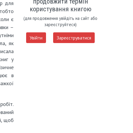
продовжити термін
ір для
користування книгою
 тобто
(для продовження увійдіть на сайт або
коли є
зареєструйтеся)
авки –
утніми
Увійти
Зареєструватися
ла, як
писала
ниг у
ізичне
ацює в
важкої
робіт.
ований
й, щоб