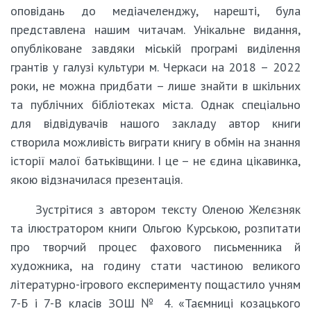
оповідань до медіачеленджу, нарешті, була
представлена нашим читачам. Унікальне видання,
опубліковане завдяки міській програмі виділення
грантів у галузі культури м. Черкаси на 2018 – 2022
роки, не можна придбати – лише знайти в шкільних
та публічних бібліотеках міста. Однак спеціально
для відвідувачів нашого закладу автор книги
створила можливість виграти книгу в обмін на знання
історії малої батьківщини. І це – не єдина цікавинка,
якою відзначилася презентація.
Зустрітися з автором тексту Оленою Желєзняк
та ілюстратором книги Ольгою Курською, розпитати
про творчий процес фахового письменника й
художника, на годину стати частиною великого
літературно-ігрового експерименту пощастило учням
7-Б і 7-В класів ЗОШ № 4. «Таємниці козацького