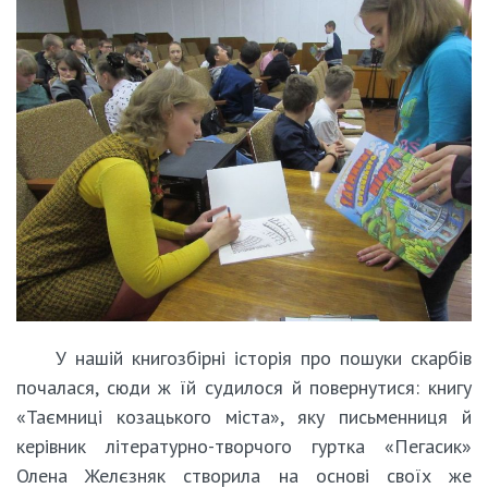
У нашій книгозбірні історія про пошуки скарбів
почалася, сюди ж їй судилося й повернутися: книгу
«Таємниці козацького міста», яку письменниця й
керівник літературно-творчого гуртка «Пегасик»
Олена Желєзняк створила на основі своїх же