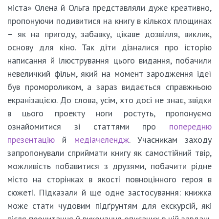
міста» Олена й Ольга представляли дуже креативно,
пропонуючи подивитися на книгу в кількох площинах
– як на пригоду, забавку, цікаве дозвілля, виклик,
основу для кіно. Так діти дізналися про історію
написання й ілюстрування цього видання, побачили
невеличкий фільм, який на момент зародження ідеї
був промороликом, а зараз видається справжньою
екранізацією. До слова, усім, хто досі не знає, звідки
в цього проекту ноги ростуть, пропонуємо
ознайомитися зі статтями про
попередню
презентацію
й
медіачелендж
. Учасникам заходу
запропонували сприймати книгу як самостійний твір,
можливість побавитися з друзями, побачити рідне
місто на сторінках в якості повноцінного героя в
сюжеті. Підказали й ще одне застосування: книжка
може стати чудовим підґрунтям для екскурсій, які
після прочитання й виконання описаних в ній завдань