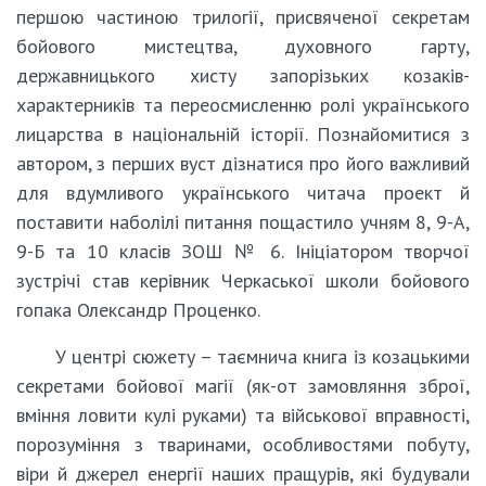
першою частиною трилогії, присвяченої секретам
бойового мистецтва, духовного гарту,
державницького хисту запорізьких козаків-
характерників та переосмисленню ролі українського
лицарства в національній історії. Познайомитися з
автором, з перших вуст дізнатися про його важливий
для вдумливого українського читача проект й
поставити наболілі питання пощастило учням 8, 9-А,
9-Б та 10 класів ЗОШ № 6. Ініціатором творчої
зустрічі став керівник Черкаської школи бойового
гопака Олександр Проценко.
У центрі сюжету – таємнича книга із козацькими
секретами бойової магії (як-от замовляння зброї,
вміння ловити кулі руками) та військової вправності,
порозуміння з тваринами, особливостями побуту,
віри й джерел енергії наших пращурів, які будували