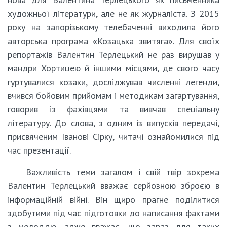
художньої літератури, але не як журналіста. З 2015
року на запорізькому телебаченні виходила його
авторська програма «Козацька звитяга». Для своїх
репортажів Валентин Терлецький не раз вирушав у
мандри Хортицею й іншими місцями, де свого часу
гуртувалися козаки, досліджував численні легенди,
вчився бойовим прийомам і методикам загартування,
говорив із фахівцями та вивчав спеціальну
літературу. До слова, з одним із випусків передачі,
присвяченим Іванові Сірку, читачі ознайомилися під
час презентації.
Важливість теми загалом і свій твір зокрема
Валентин Терлецький вважає серйозною зброєю в
інформаційній війні. Він щиро прагне поділитися
здобутими під час підготовки до написання фактами
з молоддю, адже вважає, що зараз для таких