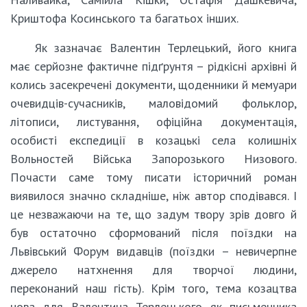
Криштофа Косинського та багатьох інших.
Як зазначає Валентин Терлецький, його книга
має серйозне фактичне підґрунтя – рідкісні архівні й
колись засекречені документи, щоденники й мемуари
очевидців-сучасників, маловідомий фольклор,
літописи, листування, офіційна документація,
особисті експедиції в козацькі села колишніх
Вольностей Війська Запорозького Низового.
Почасти саме тому писати історичний роман
виявилося значно складніше, ніж автор сподівався. І
це незважаючи на те, що задум твору зрів довго й
був остаточно сформований після поїздки на
Львівський Форум видавців (поїздки – невичерпне
джерело натхнення для творчої людини,
переконаний наш гість). Крім того, тема козацтва
нова для Валентина Терлецького як письменника