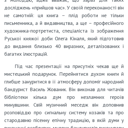
досліджень «прийшов час». У своїй переконаності він
не самотній: ця книга – плід роботи не тільки
письменника, а й видавництва, а ще – професійного
художника-портретиста, спеціаліста із зображення
Руської княжої доби Олега Кіналя, який підготовив
до видання близько 40 виразних, деталізованих і
багатих ілюстрацій.
Під час презентації на присутніх чекав ще й
мистецький подарунок. Перейнятися духом книги й
глибше зануритися в її атмосферу допоміг народний
бандурист Василь Жованик. Він виконав для читачів
бібліотеки кілька дум про незламних героїв
минувшини. Свій музичний меседж він доповнив
розповіддю про сигнальну систему козаків та про
стародавню пісенну епічну традицію, в якій думи у
виконанні особливих, мудрих бандуристів виконували