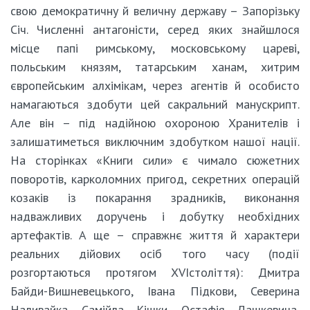
свою демократичну й величну державу – Запорізьку
Січ. Численні антагоністи, серед яких знайшлося
місце папі римському, московському цареві,
польським князям, татарським ханам, хитрим
європейським алхімікам, через агентів й особисто
намагаються здобути цей сакральний манускрипт.
Але він – під надійною охороною Хранителів і
залишатиметься виключним здобутком нашої нації.
На сторінках «Книги сили» є чимало сюжетних
поворотів, карколомних пригод, секретних операцій
козаків із покарання зрадників, виконання
надважливих доручень і добутку необхідних
артефактів. А ще – справжнє життя й характери
реальних дійових осіб того часу (події
розгортаються протягом XVIстоліття): Дмитра
Байди-Вишневецького, Івана Підкови, Северина
Наливайка, Самійла Кішки, Остафія Дашкевича,