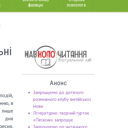
к
фахівцю
психолога
ьні
Анонс
Запрошуємо до дитячого
подій,
розмовного клубу англійської
нню, в
мови
е лише
Літературно-творчий гурток
о дня
«Пегасик» запрошує
ресня,
Запрошуємо до читацького