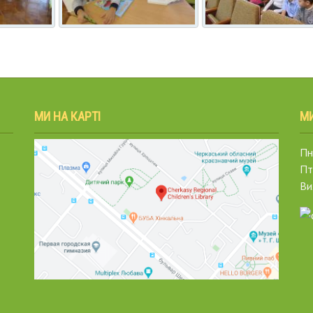
МИ НА КАРТІ
М
Пн.
Пт
Ви