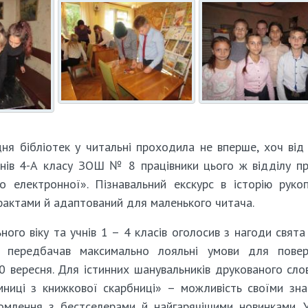
ня бібліотек у читальні проходила не вперше, хоч від
чнів 4-А класу ЗОШ № 8 працівники цього ж відділу п
о електронної». Пізнавальний екскурс в історію рукоп
фактами й адаптований для маленького читача.
ного віку та учнів 1 – 4 класів оголосив з нагоди свята
о передбачав максимально лояльні умови для повер
0 вересня. Для істинних шанувальників друкованого сло
мниці з книжкової скарбниці» – можливість своїми зн
омлення з бестселерами й найгарячішими новинками. 