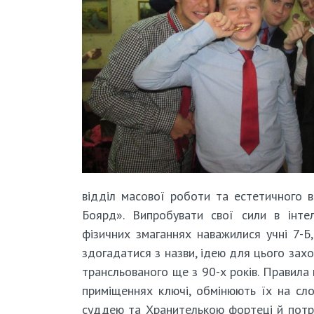
відділ масової роботи та естетичного в
Боярд». Випробувати свої сили в інте
фізичних змаганнях наважилися учні 7
здогадатися з назви, ідею для цього зах
трансльованого ще з 90-х років. Правила 
приміщеннях ключі, обмінюють їх на сло
суддею та Хранителькою фортеці й потра