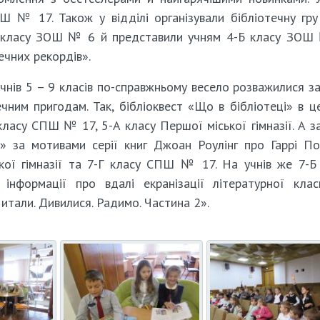
Ш № 17. Також у відділі організували бібліотечну гр
А класу ЗОШ № 6 й представили учням 4-Б класу ЗО
ечних рекордів».
учнів 5 – 9 класів по-справжньому весело розважилися з
чним пригодам. Так, бібліоквест «Що в бібліотеці» в ц
класу СПШ № 17, 5-А класу Першої міської гімназії. А з
у» за мотивами серії книг Джоан Роулінг про Гаррі П
кої гімназії та 7-Г класу СПШ № 17. На учнів же 7-Б
 інформації про вдалі екранізації літературної кла
Читали. Дивилися. Радимо. Частина 2».