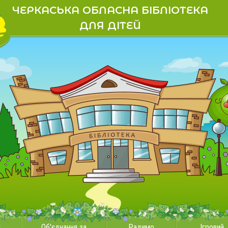
ЧЕРКАСЬКА ОБЛАСНА БІБЛІОТЕКА
ДЛЯ ДІТЕЙ
и
Об'єднання за
Радимо
Ігровий