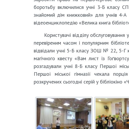
боротьбу включилися учні 3-Б класу СП
знайомий дім книжковий» для учнів 4-
відеоенциклопедію «Велика книга бібліот
Користувачі відділу обслуговування 
перевіреним часом і популярним бібліоте
відвідали учні 5-Б класу ЗОШ № 22, 5-Г 
магічного квесту «Вам лист із Гоґвортс
розгадували учні 8-Б класу Першої місь
Першої міської гімназії чекала порція
розкручених сьогодні серій у бібліокіно «