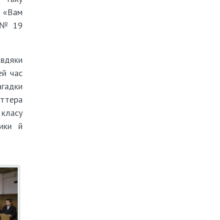
у «Вам
Ш № 19
авдяки
ей час
агадки
оттера
 класу
сики й