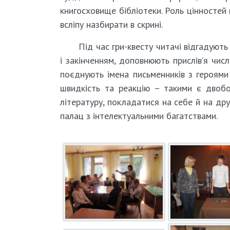
книгосховище бібліотеки. Роль цінностей
всліпу назбирати в скрині.
Під час гри-квесту читачі відгадують 
і закінченням, доповнюють прислів’я чис
поєднують імена письменників з героями
швидкість та реакцію – такими є двобо
літературу, покладатися на себе й на дру
палац з інтелектуальними багатствами.