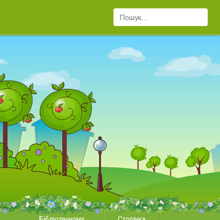
Пошук...
Бібліотечному
Сторінка