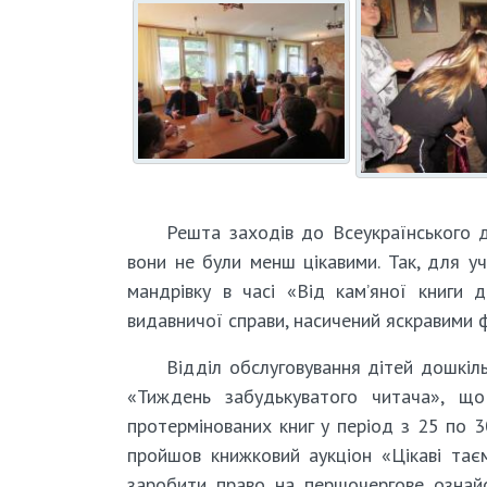
Решта заходів до Всеукраїнського д
вони не були менш цікавими. Так, для у
мандрівку в часі «Від кам’яної книги д
видавничої справи, насичений яскравими 
Відділ обслуговування дітей дошкіль
«Тиждень забудькуватого читача», щ
протермінованих книг у період з 25 по 3
пройшов книжковий аукціон «Цікаві тає
заробити право на першочергове ознай