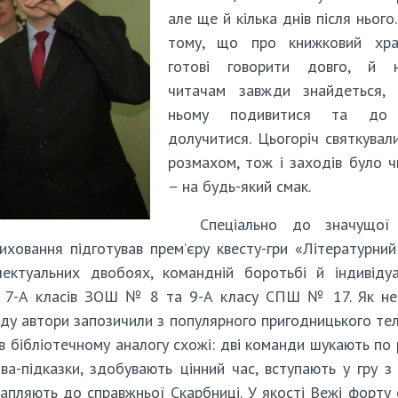
але ще й кілька днів після нього.
тому, що про книжковий хр
готові говорити довго, й 
читачам завжди знайдеться,
ньому подивитися та до
долучитися. Цьогоріч святкувал
розмахом, тож і заходів було 
– на будь-який смак.
Спеціально до значущої
иховання підготував прем’єру квесту-гри «Літературни
лектуальних двобоях, командній боротьбі й індивіду
-Б, 7-А класів ЗОШ № 8 та 9-А класу СПШ № 17. Як н
оду автори запозичили з популярного пригодницького те
в бібліотечному аналогу схожі: дві команди шукають по 
ва-підказки, здобувають цінний час, вступають у гру з
пляють до справжньої Скарбниці. У якості Вежі форту 