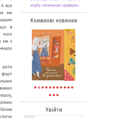
 А все
клубу «Книжкові серфери»
ам ми
нашим
Книжкові новинки
 що в
 чого
и ми з
чимало
 дати
й форт
альних
еважко
лешоу,
різних
 Білою
Увійти
слугує