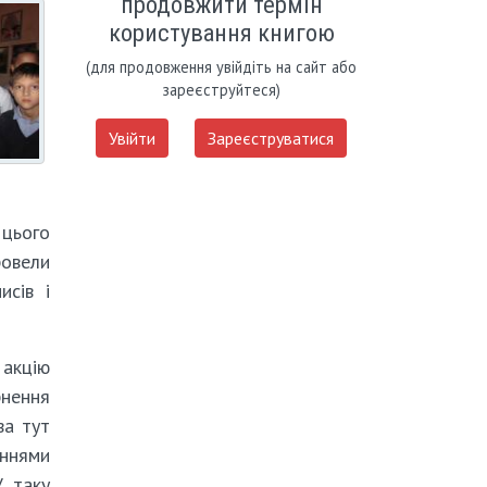
продовжити термін
користування книгою
(для продовження увійдіть на сайт або
зареєструйтеся)
Увійти
Зареєструватися
 цього
ровели
исів і
 акцію
нення
ва тут
аннями
У таку