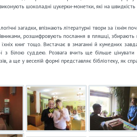
 виконують шоколадні цукерки-монетки, які на швидкість
логічні загадки, впізнають літературні твори за їхнім по
лівниками, розшифровують послання в пляшці, збирають 
 їхніх книг тощо. Вистачає в змаганні й кумедних завд
ї з Білою суддею. Розвага вчить ще більше цінувати 
зів, а ще у веселій формі представляє бібліотеку, як спр