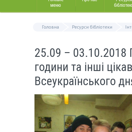
меню
бібліотек
Головна
Ресурси бібліотеки
Ін
25.09 – 03.10.2018 
години та інші цік
Всеукраїнського дня