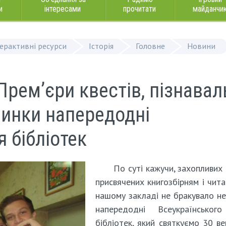
и
інтересами
прочитати
майданчи
терактивні ресурси
Історія
Головне
Новини
Прем’єри квестів, пізнавал
авинки напередодні
 бібліотек
По суті кажучи, захопливих 
присвячених книгозбірням і чита
нашому закладі не бракувало н
напередодні Всеукраїнськог
бібліотек, який святкуємо 30 ве