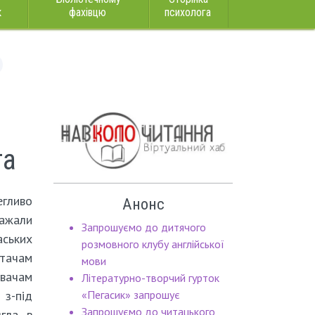
к
фахівцю
психолога
та
егливо
Анонс
ажали
Запрошуємо до дитячого
ських
розмовного клубу англійської
итачам
мови
вачам
Літературно-творчий гурток
 з-під
«Пегасик» запрошує
Запрошуємо до читацького
гла в