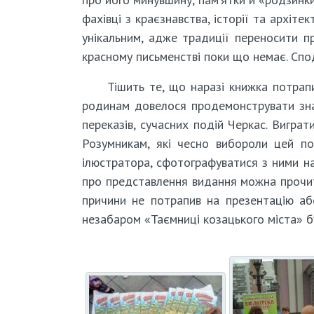
фахівці з краєзнавства, історії та архіте
унікальним, адже традиції переносити пр
красному письменстві поки що немає. Спо
Тішить те, що наразі книжка потрапи
родинам довелося продемонструвати знан
переказів, сучасних подій Черкас. Вигра
Розумникам, які чесно вибороли цей по
ілюстратора, сфотографуватися з ними на
про представлення видання можна проч
причини не потрапив на презентацію аб
незабаром «Таємниці козацького міста» б