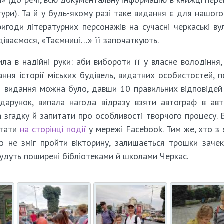
ктури). Та й у будь-якому разі таке видання є для нашого
игоди літературних персонажів на сучасні черкаські вул
діваємося, «Таємниці…» її започаткують.
ла в надійні руки: аби вибороти її у власне володіння,
ня історії міських будівель, видатних особистостей, п
ти видання можна було, давши 10 правильних відповідей 
дарунок, випала нагода відразу взяти автограф в ав
 згадку й запитати про особливості творчого процесу. 
итати
на сторінці події
у мережі Facebook. Тим же, хто з 
о не зміг пройти вікторину, залишається трошки заче
удуть поширені бібліотеками й школами Черкас.