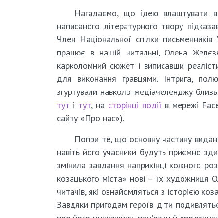
Нагадаємо, що ідею влаштувати в
написаного літературного твору підказа
Член Національної спілки письменників 
працює в нашій читальні, Олена Желєз
карколомний сюжет і виписавши реаліст
для виконання гравцями. Інтрига, по
згуртували навколо медіачеленджу близь
тут
і
тут
, на
сторінці події
в мережі Face
сайту «Про нас»).
Попри те, що основну частину виданн
навіть його учасники будуть приємно зд
змінила завдання наприкінці кожного розд
козацького міста» нові – їх художниця О
читачів, які ознайомляться з історією ко
Завдяки пригодам героїв діти подивлятьс
про його минувшину, пам’ятки й «родзинки