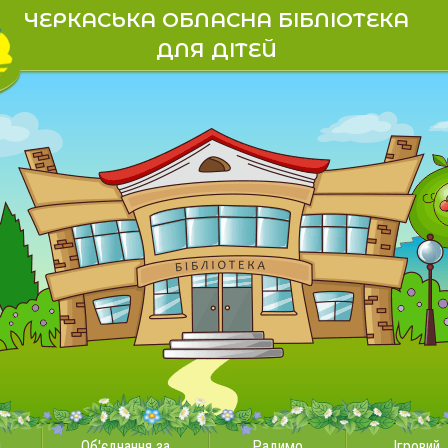
ЧЕРКАСЬКА ОБЛАСНА БІБЛІОТЕКА
ДЛЯ ДІТЕЙ
и
Об'єднання за
Радимо
Ігровий