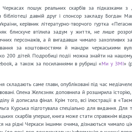
 Черкасах пошук реальних скарбів за підказками з 
в бібліотеці давній друг і спонсор закладу Богдан Ма
України, керівник літературно-творчого гуртка «Пегаси
няк блискуче втілила задум у життя, не лише розр
ичних персонажів, а й вигадавши чимало захопливих з
лювання за коштовностями й мандри черкаськими вул
ко 200 дітей. Подробиці події можна знайти на нашому
book, а також за посиланнями в рубриці «
Ми у ЗМІ
» (
я складають саме глави, опубліковані під час медіачел
ивовані. Олена Желєзняк доповнила й розширила історію
ілу й дописала фінал. Крім того, всі ілюстрації в «Тає
льга Курська підготувала спеціально для видання. Для 
зацьких скарбів уперше, книга може стати справжнім відкр
я на рідні Черкаси іншими очима, дізнаються чимало ці
» (до речі, всю документальну інформацію в книжці пере