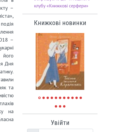
клубу «Книжкові серфери»
екту –
ста»,
Книжкові новинки
подія
лення
2018 –
укарні
: його
ня Дня
тику.
авили
няк та
ивістю
тлахів
ку на
бласна
Увійти