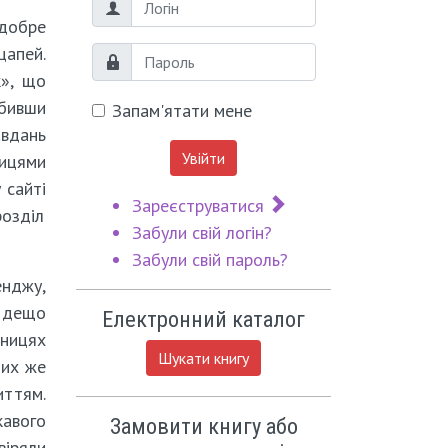
Логін
добре
цапей.
Пароль
к», що
обивши
Запам'ятати мене
авдань
Увійти
ицями
 сайті
Зареєструватися
розділ
Забули свій логін?
Забули свій пароль?
енджу,
, дещо
Електронний каталог
мницях
Шукати книгу
тих же
иттям.
кавого
Замовити книгу або
віряли