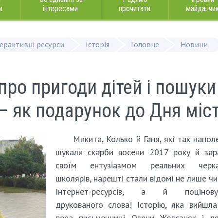
и
інтересами
прочитати
майданчи
терактивні ресурси
Історія
Головне
Новини
про пригоди дітей і пошуки
 – як подарунок до Дня міс
Микита, Колько й Ганя, які так напол
шукали скарби восени 2017 року й зар
своїм ентузіазмом реальних черка
школярів, нарешті стали відомі не лише ч
Інтернет-ресурсів, а й поцінову
друкованого слова! Історію, яка вийшла
пера письменниці Олени Желєзняк і ля