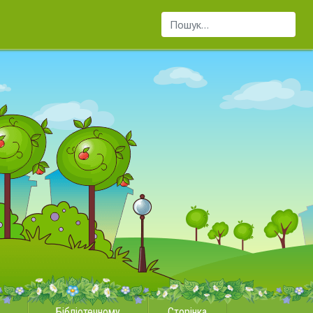
Пошук...
Бібліотечному
Сторінка