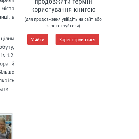
продовжити термін
 міста
користування книгою
иці, в
(для продовження увійдіть на сайт або
зареєструйтеся)
 цілим
Увійти
Зареєструватися
обуту,
із 12.
тора й
Більше
якоїсь
кати –