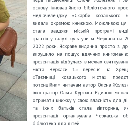
основу інноваційного бібліотечного про
медіачеленджу «Скарби козацького мі
видали окремою книжкою. Можливою ця 
стала завдяки міській програмі виді
грантів у галузі культури м. Черкаси на 
2022 роки. Яскраве видання просто з др
вирушило на пошук вдячних книгоманів
презентація відбулася в межах святкуван
міста Черкаси 15 вересня на Хреща
«Таємниці козацького міста» предст
потенційним читачам автор Олена Желєз
ілюстратор Ольга Курська. Єдиною можл
отримати книжку у свою власність для ді
та їхніх батьків стала вікторина, я
презентації організувала Черкаська о
бібліотека для дітей.