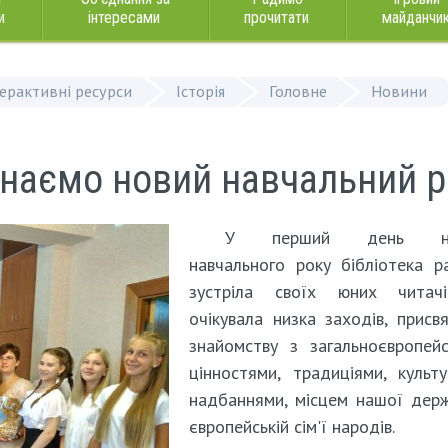
и
інтересами
прочитати
майданчи
терактивні ресурси
Історія
Головне
Новини
наємо новий навчальний р
У перший день но
навчального року бібліотека р
зустріла своїх юних читачі
очікувала низка заходів, присв
знайомству з загальноєвропей
цінностями, традиціями, культ
надбаннями, місцем нашої дер
європейській сім'ї народів.