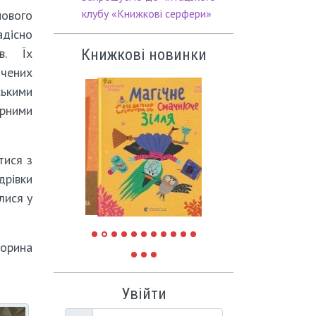
клубу «Книжкові серфери»
вого
адісно
в. Їх
Книжкові новинки
ячених
ськими
урними
тися з
дрівки
лися у
торина
Увійти