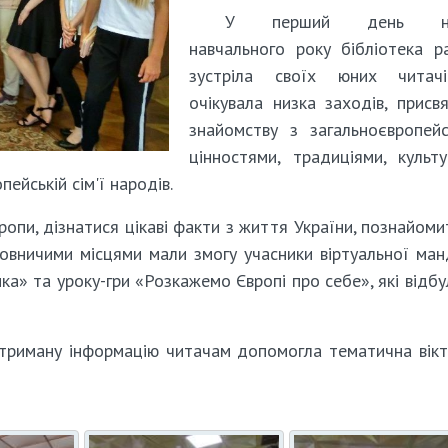
У перший день но
навчального року бібліотека р
зустріла своїх юних читачі
очікувала низка заходів, присв
знайомству з загальноєвропей
цінностями, традиціями, культ
ейській сім'ї народів.
ропи, дізнатися цікаві факти з життя України, познайоми
ьовничими місцями мали змогу учасники віртуальної ман
ика» та уроку-гри «Розкажемо Європі про себе», які відбу
 отриману інформацію читачам допомогла тематична вік