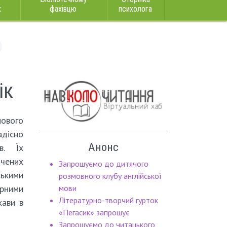
к
фахівцю
психолога
ік
вого
адісно
Анонс
в. Їх
ячених
Запрошуємо до дитячого
ськими
розмовного клубу англійської
урними
мови
Літературно-творчий гурток
жави в
«Пегасик» запрошує
Запрошуємо до читацького