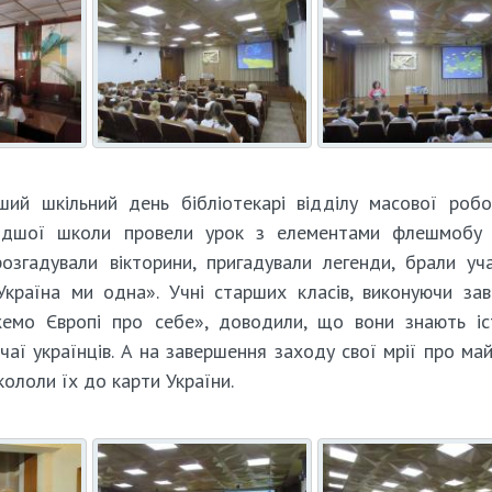
ший шкільний день бібліотекарі відділу масової роб
лодшої школи провели урок з елементами флешмобу 
озгадували вікторини, пригадували легенди, брали уч
країна ми одна». Учні старших класів, виконуючи за
ажемо Європі про себе», доводили, що вони знають іс
вичаї українців. А на завершення заходу свої мрії про ма
кололи їх до карти України.