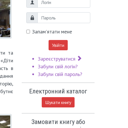
Логін
Пароль
Запам'ятати мене
Увійти
оти та
Зареєструватися
«Діти
Забули свій логін?
асть в
Забули свій пароль?
вдання
торію,
Електронний каталог
йбутнє
Шукати книгу
Замовити книгу або