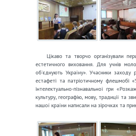
Цікаво та творчо організували пер
естетичного виховання. Для учнів мо
об’єднують Україну». Учасники заходу р
естафеті та патріотичному флешмобі «У
інтелектуально-пізнавальної гри «Розк
культуру, географію, мову, традиції та з
нашої країни написали на зірочках та при