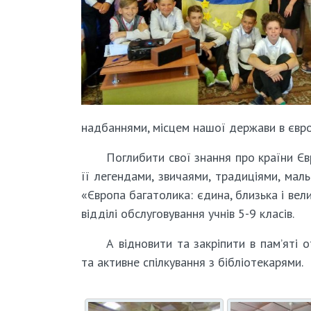
надбаннями, місцем нашої держави в європ
Поглибити свої знання про країни Єв
її легендами, звичаями, традиціями, мал
«Європа багатолика: єдина, близька і вел
відділі обслуговування учнів 5-9 класів.
А відновити та закріпити в пам’яті
та активне спілкування з бібліотекарями.