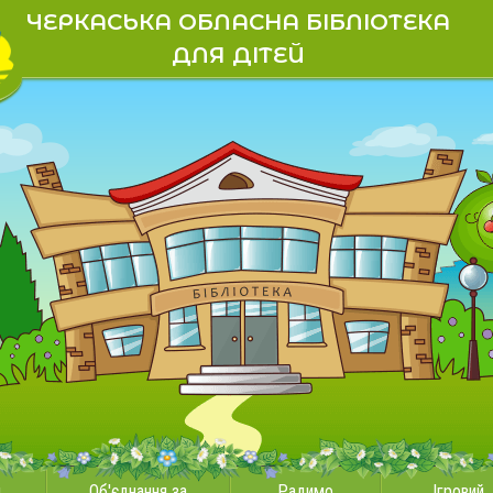
ЧЕРКАСЬКА ОБЛАСНА БІБЛІОТЕКА
ДЛЯ ДІТЕЙ
и
Об'єднання за
Радимо
Ігровий