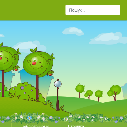
Пошук...
Бібліотечному
Сторінка