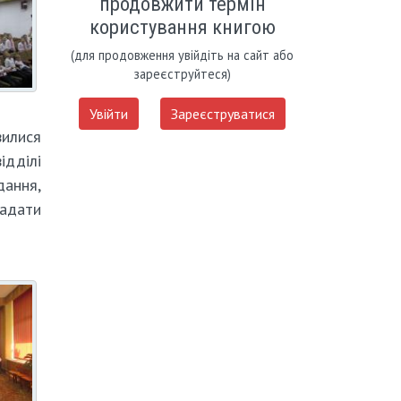
продовжити термін
користування книгою
(для продовження увійдіть на сайт або
зареєструйтеся)
Увійти
Зареєструватися
вилися
дділі
дання,
гадати