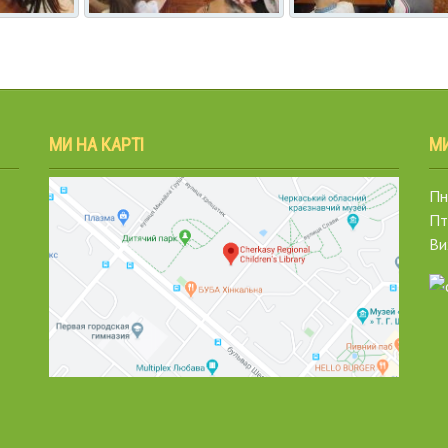
МИ НА КАРТІ
М
Пн.
Пт
Ви