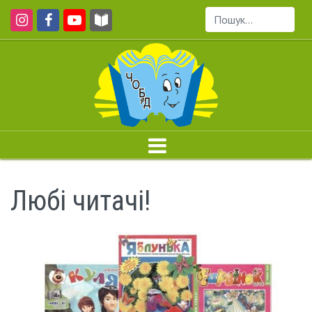
Пошук...
Любі читачі!