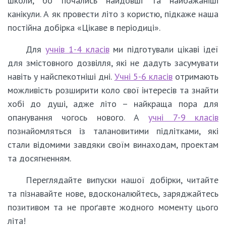
школи, бо почались найдовші та найбажаніші
канікули. А як провести літо з користю, підкаже наша
постійна добірка «Цікаве в періодиці».
Для
учнів 1-4 класів
ми підготували цікаві ідеї
для змістовного дозвілля, які не дадуть засумувати
навіть у найспекотніші дні.
Учні 5-6 класів
отримають
можливість розширити коло свої інтересів та знайти
хобі до душі, адже літо – найкраща пора для
опанування чогось нового. А
учні 7-9 класів
познайомляться із талановитими підлітками, які
стали відомими завдяки своїм винаходам, проектам
та досягненням.
Переглядайте випуски нашої добірки, читайте
та пізнавайте нове, вдосконалюйтесь, заряджайтесь
позитивом та не проґавте жодного моменту цього
літа!