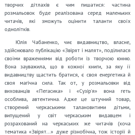
творчих дітлахів є чим пишатися: частина
розмальовок буде реалізована серед маленьких
читачів, які зможуть оцінити таланти своїх
однолітків.
Юлія Чабаненко, чиє видавництво, власне,
здійснювало публікацію «Звірят і малят», поділилася
своїми враженнями від роботи із творчою юнню.
Вона зауважила, що в кожної книги, за яку її
видавництву щастить братися, є своя енергетика й
своя магічна сила. Так от, у розмальовки від
вихованців «Пегасика» і «Сузір’я» вона геть
особлива, автентична. Адже це штучний товар,
створений черкаськими талановитими дітьми,
випущений у світ черкаським видавцем і
розрахований на черкаських же читачів (хоча
тематика «Звірят…» дуже різнобічна, тож історії й