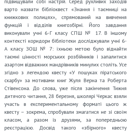
підвищували собі настрій. Серед рухливих заходів
варто назвати бібліоквест «Знання і таємниці на
книжкових полицях», спрямований на вивчення
функцій і відділів книгозбірні. Його завдання
виконували учні 6-Г класу СПШ № 17. В іншому
контексті коридори бібліотеки досліджували учні 6-
А класу ЗОШ № 7: їхньою метою було віднайти
таємні цінності морських розбійників і запалитися
азартом відважних мандрівників минулих століть. Усе
згідно з легендою квесту «У пошуках піратського
скарбу» за мотивами книг Жуля Верна та Роберта
Стівенсона. До слова, уже після закінчення Тижня
дитячого читання, 28 березня, школярі Черкас взяли
участь в експериментальному форматі цього ж
квесту – зокрема, спробували змагатися не зі своїм
класом, а разом із друзями, за попередньою
реєстрацією. Досвід такого «збірного» квесту