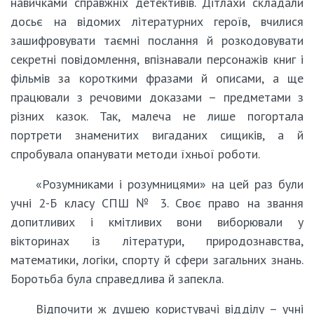
навичками справжніх детективів. Дітлахи складали
досьє на відомих літературних героїв, вчилися
зашифровувати таємні послання й розкодовувати
секретні повідомлення, впізнавали персонажів книг і
фільмів за короткими фразами й описами, а ще
працювали з речовими доказами – предметами з
різних казок. Так, малеча не лише погортала
портрети знаменитих вигаданих сищиків, а й
спробувала опанувати методи їхньої роботи.
«Розумниками і розумницями» на цей раз були
учні 2-Б класу СПШ № 3. Своє право на звання
допитливих і кмітливих вони виборювали у
вікторинах із літератури, природознавства,
математики, логіки, спорту й сфери загальних знань.
Боротьба була справедлива й запекла.
Відпочити ж душею користувачі відділу – учні