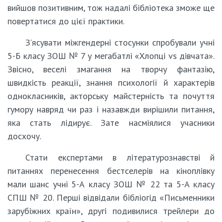
вийшов позитивним, тож надалі бібліотека зможе ще
повертатися до цієї практики.
З’ясувати міжгендерні стосунки спробували учні
5-Б класу ЗОШ № 7 у мегабатлі «Хлопці vs дівчата».
Звісно, веселі змагання на творчу фантазію,
швидкість реакції, знання психології й характерів
однокласників, акторську майстерність та почуття
гумору навряд чи раз і назавжди вирішили питання,
яка стать лідирує. Зате насміялися учасники
досхочу.
Стати експертами в літературознавстві й
питаннях перенесення бестселерів на кіноплівку
мали шанс учні 5-А класу ЗОШ № 22 та 5-А класу
СПШ № 20. Перші відвідали бібліогід «Письменники
зарубіжних країн», другі подивилися трейлери до