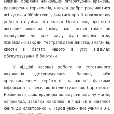
завжди обіцянка найкращих літературних вражень,
розширення горизонтів, нагода добре роздивитися
всі куточки бібліотеки, дізнатися про її повсякденну
роботу та унікальні проекти. Цього року протягом
весняних шкільних канікул наші читачі також не
нудьгували: до їхніх послуг були численні ігри,
пізнавальні заходи, театралізовані дійства, змагання,
квести й багато іншого в усіх відділах
обслуговування бібліотеки.
У відділі масової роботи та естетичного
виховання дотримувалися балансу між
представленням серйозної, насиченої фактами
інформації та веселою інтелектуальною боротьбою.
Розширити свою ерудицію відвідувачі відділу могли,
наприклад, завдяки мандрівці в часі «Від кам’яної
книги до електронної». Перед уважними учнями 9-Б