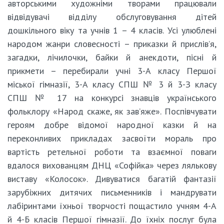
авторськими художніми творами працювали
відвідувачі відділу обслуговування дітей
дошкільного віку та учнів 1 – 4 класів. Усі улюблені
народом жанри словесності – приказки й прислів’я,
загадки, лічилочки, байки й анекдоти, пісні й
прикмети – перебирали учні 3-А класу Першої
міської гімназії, 3-А класу СПШ № 3 й 3-З класу
СПШ № 17 на конкурсі знавців українського
фольклору «Народ скаже, як зав’яже». Поспівчувати
героям добре відомої народної казки й на
переконливих прикладах засвоїти мораль про
вартість ретельної роботи та взаємної поваги
вдалося вихованцям ДНЦ «Софійка» через лялькову
виставу «Колосок». Дивуватися багатій фантазії
зарубіжних дитячих письменників і мандрувати
лабіринтами їхньої творчості пощастило учням 4-А
й 4-Б класів Першої гімназії. До їхніх послуг була