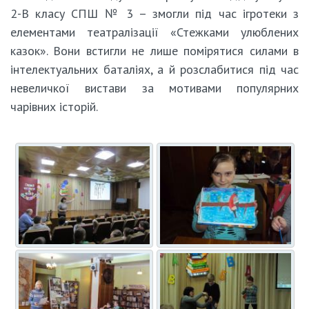
2-В класу СПШ № 3 – змогли під час ігротеки з
елементами театралізації «Стежками улюблених
казок». Вони встигли не лише помірятися силами в
інтелектуальних баталіях, а й розслабитися під час
невеличкої вистави за мотивами популярних
чарівних історій.