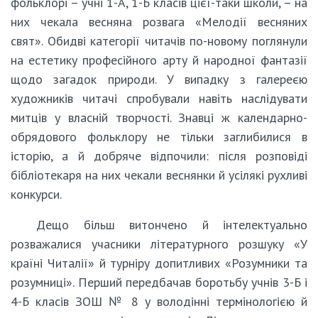
фольклорі – учні 1-А, 1-Б класів цієї-таки школи, – на
них чекала весняна розвага «Мелодії весняних
свят». Обидві категорії читачів по-новому поглянули
на естетику професійного арту й народної фантазії
щодо загадок природи. У випадку з галереєю
художників читачі спробували навіть наслідувати
митців у власній творчості. Знавці ж календарно-
обрядового фольклору не тільки заглибилися в
історію, а й добряче відпочили: після розповіді
бібліотекаря на них чекали веснянки й усілякі рухливі
конкурси.
Дещо більш витончено й інтелектуально
розважалися учасники літературного розшуку «У
країні Читалії» й турніру допитливих «Розумники та
розумниці». Перший передбачав боротьбу учнів 3-Б і
4-Б класів ЗОШ № 8 у володінні термінологією й