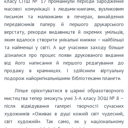
класу СПШ № 17 промайнули періоди зародження
масової комунікації з людьми-книгами, вузликовим
письмом та малюнками в печерах, винайдення
передвісників паперу й першого друкарського
верстату, рекорди видавництв й окремих умільців,
яким вдалося створити унікальні книжки – найбільші
та найменші у світі. А ще учасники заходу більше
дізналися про процес появи друкованого видання
від його написання й першого редагування до
продажу в крамницях. І здійснили віртуальну
подорож найоригінальнішими бібліотеками планети.
Ліпше орієнтуватися в царині образотворчого
мистецтва тепер зможуть учні 3-А класу ЗОШ № 8 –
після відвідування галереї творчості сучасних
художників «Оживає в душі кожній світ чудесний,
світ художній». Так само, як у національному