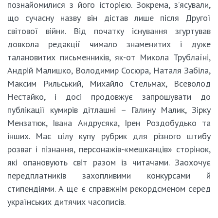
познайомилися з його історією. Зокрема, з’ясували,
що сучасну назву він дістав лише після Другої
світової війни. Від початку існування згуртував
довкола редакції чимало знаменитих і дуже
талановитих письменників, як-от Микола Трублаїні,
Андрій Малишко, Володимир Сосюра, Наталя Забіла,
Максим Рильський, Михайло Стельмах, Всеволод
Нестайко, і досі продовжує запрошувати до
публікації кумирів дітлашні – Галину Малик, Зірку
Мензатюк, Івана Андрусяка, Ірен Роздобудько та
інших. Має цілу купу рубрик для різного штибу
розваг і пізнання, персонажів-«мешканців» сторінок,
які опановують світ разом із читачами. Заохочує
передплатників захопливими конкурсами й
стипендіями. А ще є справжнім рекордсменом серед
українських дитячих часописів.