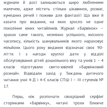
журнали й досі залишаються щиро любленими
малечею, адже містять стільки цікавинок, розваг,
кумедних речей і поживи для фантазії! Що вже й
казати про видання, на яких зросло не одне
покоління юних читайликів. Журнал «Барвінок» –
зразок саме такого, незмінно успішного, якісного
часопису, кількість шанувальників якого нараховує
мільйони. Цього року видання відзначає своє 90-
ліття. І з нагоди круглої дати у відділі
обслуговування дітей дошкільного віку та учнів 1 – 4
класів підготували свято-ювілей «Барвінковий
розмай». Відвідали захід у Тиждень дитячого
читання учні 4-Д і 4-Є класів СПШ І – ІІІ ступенів №
17.
Перш, ніж розпочати своєрідний серфінг
сторінками «Барвінку», читачі трохи ближче