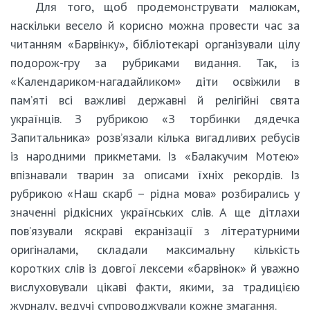
Для того, щоб продемонструвати малюкам,
наскільки весело й корисно можна провести час за
читанням «Барвінку», бібліотекарі організували цілу
подорож-гру за рубриками видання. Так, із
«Календариком-нагадайликом» діти освіжили в
пам’яті всі важливі державні й релігійні свята
українців. З рубрикою «З торбинки дядечка
Запитальника» розв’язали кілька вигадливих ребусів
із народними прикметами. Із «Балакучим Мотею»
впізнавали тварин за описами їхніх рекордів. Із
рубрикою «Наш скарб – рідна мова» розбирались у
значенні рідкісних українських слів. А ще дітлахи
пов’язували яскраві екранізації з літературними
оригіналами, складали максимальну кількість
коротких слів із довгої лексеми «барвінок» й уважно
вислуховували цікаві факти, якими, за традицією
журналу, ведучі супроводжували кожне змагання.