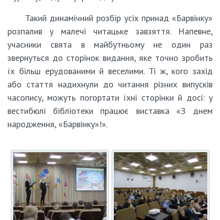
Такий динамічний розбір усіх принад «Барвінку»
розпалив у малечі читацьке завзяття. Напевне,
учасники свята в майбутньому не один раз
звернуться до сторінок видання, яке точно зробить
їх більш ерудованими й веселими. Ті ж, кого захід
або стаття надихнули до читання різних випусків
часопису, можуть погортати їхні сторінки й досі: у
вестибюлі бібліотеки працює виставка «З днем
народження, «Барвінку»!».