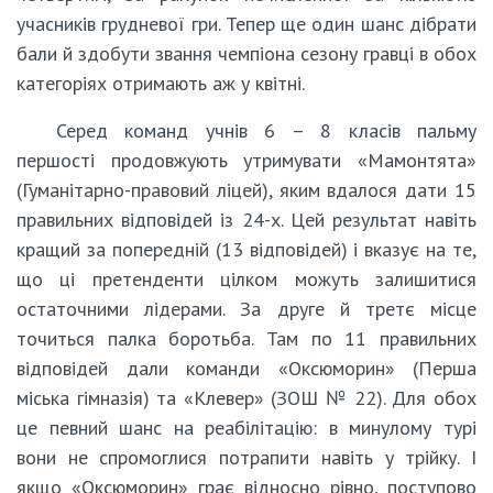
учасників грудневої гри. Тепер ще один шанс дібрати
бали й здобути звання чемпіона сезону гравці в обох
категоріях отримають аж у квітні.
Серед команд учнів 6 – 8 класів пальму
першості продовжують утримувати «Мамонтята»
(Гуманітарно-правовий ліцей), яким вдалося дати 15
правильних відповідей із 24-х. Цей результат навіть
кращий за попередній (13 відповідей) і вказує на те,
що ці претенденти цілком можуть залишитися
остаточними лідерами. За друге й третє місце
точиться палка боротьба. Там по 11 правильних
відповідей дали команди «Оксюморин» (Перша
міська гімназія) та «Клевер» (ЗОШ № 22). Для обох
це певний шанс на реабілітацію: в минулому турі
вони не спромоглися потрапити навіть у трійку. І
якщо «Оксюморин» грає відносно рівно, поступово