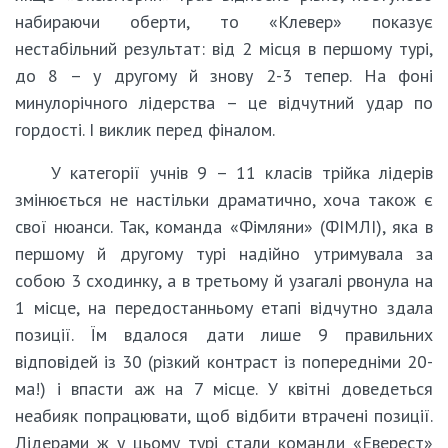
набираючи оберти, то «Клевер» показує
нестабільний результат: від 2 місця в першому турі,
до 8 – у другому й знову 2-3 тепер. На фоні
минулорічного лідерства – це відчутний удар по
гордості. І виклик перед фіналом.
У категорії учнів 9 – 11 класів трійка лідерів
змінюється не настільки драматично, хоча також є
свої нюанси. Так, команда «Фімляни» (ФІМЛІ), яка в
першому й другому турі надійно утримувала за
собою 3 сходинку, а в третьому й узагалі рвонула на
1 місце, на передостанньому етапі відчутно здала
позиції. Їм вдалося дати лише 9 правильних
відповідей із 30 (різкий контраст із попередніми 20-
ма!) і впасти аж на 7 місце. У квітні доведеться
неабияк попрацювати, щоб відбити втрачені позиції.
Лідерами ж у цьому турі стали команди «Еверест»