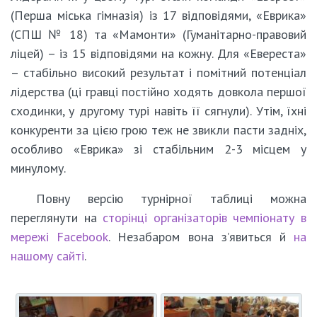
(Перша міська гімназія) із 17 відповідями, «Еврика»
(СПШ № 18) та «Мамонти» (Гуманітарно-правовий
ліцей) – із 15 відповідями на кожну. Для «Евереста»
– стабільно високий результат і помітний потенціал
лідерства (ці гравці постійно ходять довкола першої
сходинки, у другому турі навіть її сягнули). Утім, їхні
конкуренти за цією грою теж не звикли пасти задніх,
особливо «Еврика» зі стабільним 2-3 місцем у
минулому.
Повну версію турнірної таблиці можна
переглянути на
сторінці організаторів чемпіонату в
мережі Facebook
. Незабаром вона з’явиться й
на
нашому сайті
.