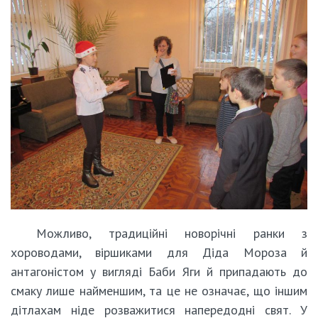
Можливо, традиційні новорічні ранки з
хороводами, віршиками для Діда Мороза й
антагоністом у вигляді Баби Яги й припадають до
смаку лише найменшим, та це не означає, що іншим
дітлахам ніде розважитися напередодні свят. У