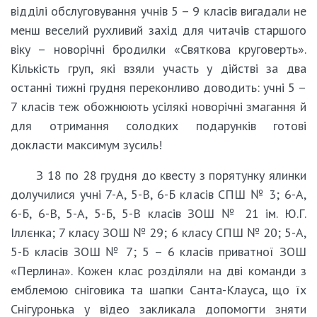
відділі обслуговування учнів 5 – 9 класів вигадали не
менш веселий рухливий захід для читачів старшого
віку – новорічні бродилки «Святкова круговерть».
Кількість груп, які взяли участь у дійстві за два
останні тижні грудня переконливо доводить: учні 5 –
7 класів теж обожнюють усілякі новорічні змагання й
для отримання солодких подарунків готові
докласти максимум зусиль!
З 18 по 28 грудня до квесту з порятунку ялинки
долучилися учні 7-А, 5-В, 6-Б класів СПШ № 3; 6-А,
6-Б, 6-В, 5-А, 5-Б, 5-В класів ЗОШ № 21 ім. Ю.Г.
Іллєнка; 7 класу ЗОШ № 29; 6 класу СПШ № 20; 5-А,
5-Б класів ЗОШ № 7; 5 – 6 класів приватної ЗОШ
«Перлина». Кожен клас розділяли на дві команди з
емблемою сніговика та шапки Санта-Клауса, що їх
Снігуронька у відео закликала допомогти зняти