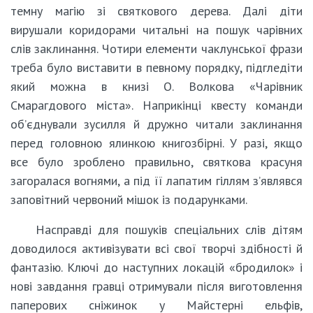
темну магію зі святкового дерева. Далі діти
вирушали коридорами читальні на пошук чарівних
слів заклинання. Чотири елементи чаклунської фрази
треба було виставити в певному порядку, підгледіти
який можна в книзі О. Волкова «Чарівник
Смарагдового міста». Наприкінці квесту команди
об’єднували зусилля й дружно читали заклинання
перед головною ялинкою книгозбірні. У разі, якщо
все було зроблено правильно, святкова красуня
загоралася вогнями, а під її лапатим гіллям з’являвся
заповітний червоний мішок із подарунками.
Насправді для пошуків спеціальних слів дітям
доводилося активізувати всі свої творчі здібності й
фантазію. Ключі до наступних локацій «бродилок» і
нові завдання гравці отримували після виготовлення
паперових сніжинок у Майстерні ельфів,