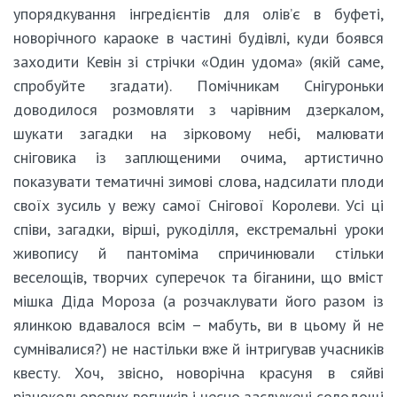
упорядкування інгредієнтів для олів’є в буфеті,
новорічного караоке в частині будівлі, куди боявся
заходити Кевін зі стрічки «Один удома» (якій саме,
спробуйте згадати). Помічникам Снігуроньки
доводилося розмовляти з чарівним дзеркалом,
шукати загадки на зірковому небі, малювати
сніговика із заплющеними очима, артистично
показувати тематичні зимові слова, надсилати плоди
своїх зусиль у вежу самої Снігової Королеви. Усі ці
співи, загадки, вірші, рукоділля, екстремальні уроки
живопису й пантоміма спричинювали стільки
веселощів, творчих суперечок та біганини, що вміст
мішка Діда Мороза (а розчаклувати його разом із
ялинкою вдавалося всім – мабуть, ви в цьому й не
сумнівалися?) не настільки вже й інтригував учасників
квесту. Хоч, звісно, новорічна красуня в сяйві
різнокольорових вогників і чесно заслужені солодощі