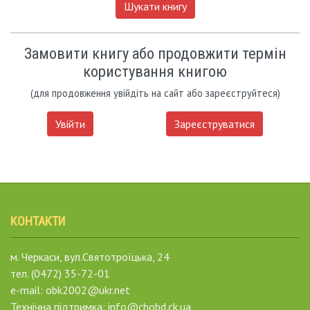
Шукати книгу
Замовити книгу або продовжити термін
користування книгою
(для продовження увійдіть на сайт або зареєструйтеся)
Увійти
Зареєструватися
КОНТАКТИ
м. Черкаси, вул.Святотроїцька, 24
тел. (0472) 35-72-01
e-mail: obk2002@ukr.net
Технічна підтримка: info@chobd.ck.ua