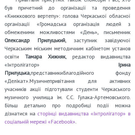
був причетний до організації та проведення
«Книжкового вертепу»: голова Черкаської обласної
організації «Громадська організація людей з
обмеженими можливостями «День», письменник
Олександр Прилуцький
, заступник завідуючої
Черкаським міським методичним кабінетом установ
освіти
Тамара Хижняк
, редактор видавництва
«Інтролігатор»
Ірина
Прилуцька
,представникиБлагодійного фонду
«Делікат».Музичнепривітання для активних
учасників акції підготували студенти Черкаського
музичного училища ім. С.С. Гулака-Артемовського.
Більш детально про подробиці події можна
дізнатися на
сторінці видавництва «Інтролігатор» в
соціальній мережі «Facebook»
.