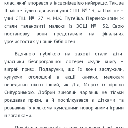
клас, який впорався з інсценізацією найкраще. Так, за
ІІІ місце були відзначені учні СПШ № 13, за ІІ місце –
учні СПШ № 27 ім. М.К. Путейка. Переможцями ж
стали талановиті малюки із ЗОШ № 32. Свою
постановку вони представили на фінальних
урочистостях у нашій бібліотеці.
Вдячною публікою на заході стали діти-
учасники безпрограшної лотереї «Купи книгу –
виграй приз». Подарунки, що їх вони заслужили,
купуючи оголошені в акції книжки, малюкам
передавав ніхто інший, як Дід Мороз із вірною
Снігуронькою. Добрий зимовий чарівник не тільки
роздавав призи, а й поспілкувався з дітками та
розважив їх кількома кумедними новорічними іграми
й загадками.
Привітали присутніх також спонсори і всі, хто