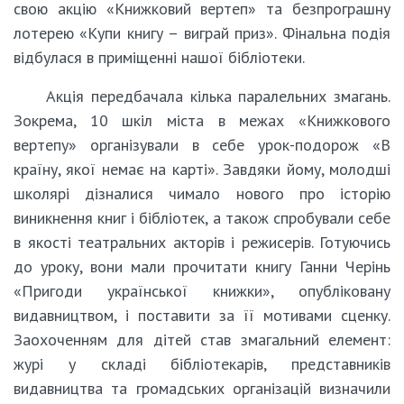
свою акцію «Книжковий вертеп» та безпрограшну
лотерею «Купи книгу – виграй приз». Фінальна подія
відбулася в приміщенні нашої бібліотеки.
Акція передбачала кілька паралельних змагань.
Зокрема, 10 шкіл міста в межах «Книжкового
вертепу» організували в себе урок-подорож «В
країну, якої немає на карті». Завдяки йому, молодші
школярі дізналися чимало нового про історію
виникнення книг і бібліотек, а також спробували себе
в якості театральних акторів і режисерів. Готуючись
до уроку, вони мали прочитати книгу Ганни Черінь
«Пригоди української книжки», опубліковану
видавництвом, і поставити за її мотивами сценку.
Заохоченням для дітей став змагальний елемент:
журі у складі бібліотекарів, представників
видавництва та громадських організацій визначили