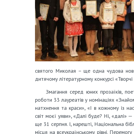
святого Миколая – ще одна чудова нови
дитячому літературному конкурсі «Творчі 
Змагання серед юних прозаїків, пое
роботи 33 лауреатів у номінаціях «Знайо
натхнення та краси», «І в кожному із н
світ моєї уяви», «Далі буде? Ні, «далі» 
ще 31 серпня. І, нарешті, Національна біб
місця на всеукраїнському рівні. Перемогу