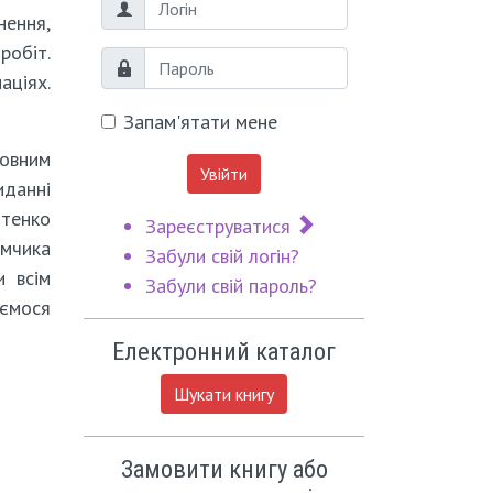
Логін
нення,
робіт.
Пароль
аціях.
Запам'ятати мене
новним
Увійти
иданні
итенко
Зареєструватися
имчика
Забули свій логін?
и всім
Забули свій пароль?
аємося
Електронний каталог
Шукати книгу
Замовити книгу або