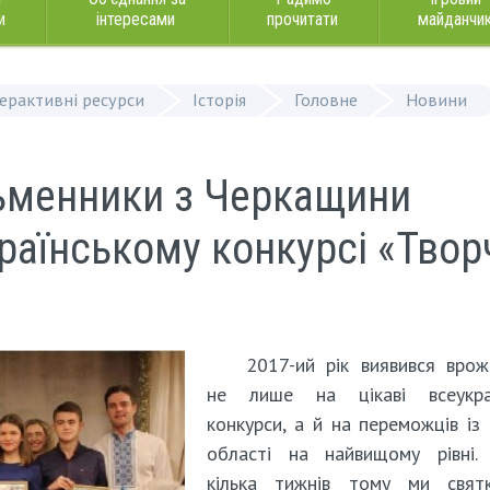
и
інтересами
прочитати
майданчи
терактивні ресурси
Історія
Головне
Новини
сьменники з Черкащини
раїнському конкурсі «Твор
2017-ий рік виявився вро
не лише на цікаві всеукраї
конкурси, а й на переможців із
області на найвищому рівні.
кілька тижнів тому ми святк