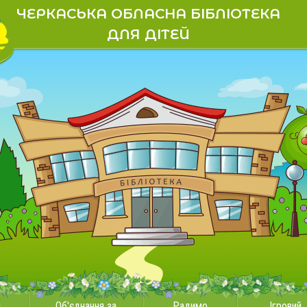
ЧЕРКАСЬКА ОБЛАСНА БІБЛІОТЕКА
ДЛЯ ДІТЕЙ
и
Об'єднання за
Радимо
Ігровий