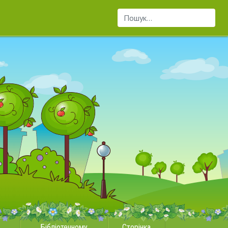
Пошук...
Бібліотечному
Сторінка