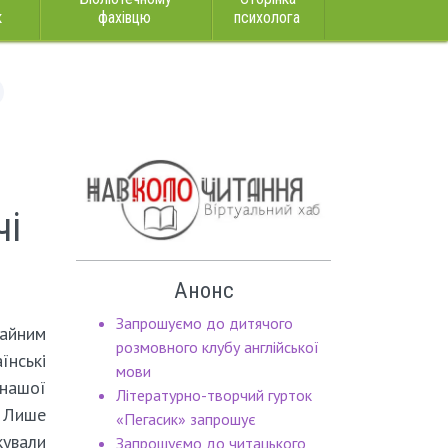
к
фахівцю
психолога
чі
Анонс
Запрошуємо до дитячого
жайним
розмовного клубу англійської
нські
мови
 нашої
Літературно-творчий гурток
 Лише
«Пегасик» запрошує
ували
Запрошуємо до читацького