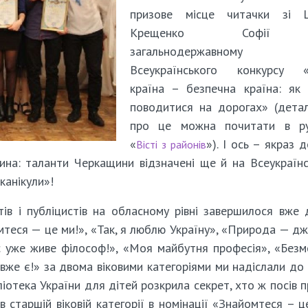
призове місце читачки зі 
Крещенко Софії
загальнодержавному е
Всеукраїнського конкурсу «
країна – безпечна країна: як
поводитися на дорогах» (дета
про це можна почитати в ру
«
»). І ось – якраз 
Вісті з районів
на: таланти Черкащини відзначені ще й на Всеукраїн
канікули»!
тів і публіцистів на обласному рівні завершилося вже 
мтеся — це ми!», «Так, я люблю Україну», «Природа — д
ас уже живе філософ!», «Моя майбутня професія», «Без
— вже є!» за двома віковими категоріями ми надіслали до
ліотека України для дітей розкрила секрет, хто ж посів п
 в старшій віковій категорії в номінації «Знайомтеся – ц