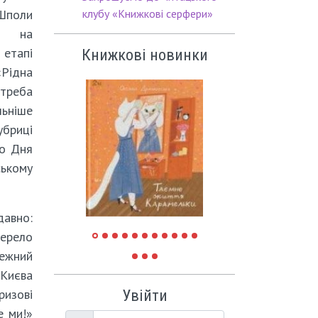
Шполи
клубу «Книжкові серфери»
 на
тапі
Книжкові новинки
Рідна
 треба
льніше
бриці
до Дня
ському
давно:
жерело
межний
 Києва
ризові
Увійти
е ми!»