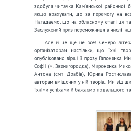
здобула читачка Кам’янської районної б
якщо врахувати, що за перемогу на всеу
Нагадаємо, що на обласному етапі ця тал
Заслужений приз переможниця в числі інши
Але й це ще не все! Семеро літер
організаторам настільки, що їхні тво
опубліковано вірші й прозу Гапоненка Ми
Софії (м. Звенигородка), Мироненка Микол
Антона (смт. Драбів), Юрика Ростислава
авторам вміщених у ній творів.. Ми від 
їхніми успіхами й бажаємо подальшого тв