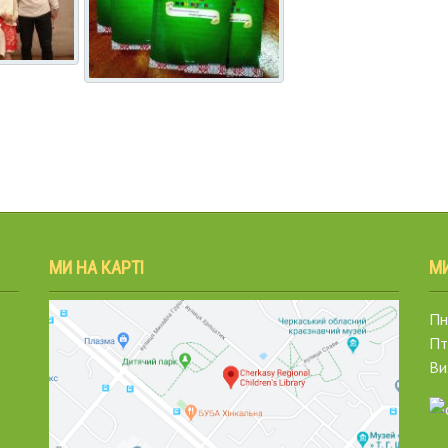
МИ НА КАРТІ
М
Пн.
Пт
Ви