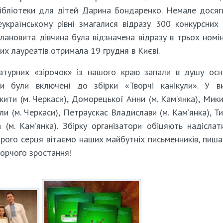
ібліотеки для дітей Дарина Бондаренко. Немале досяг
країнському рівні змагалися відразу 300 конкурсних 
ановита дівчина була відзначена відразу в трьох номін
х лауреатів отримала 19 грудня в Києві.
атурних «зірочок» із нашого краю запали в душу ос
ри були включені до збірки «Творчі канікули». У в
кити (м. Черкаси), Доморецької Анни (м. Кам’янка), Мик
и (м. Черкаси), Петраускас Владислави (м. Кам’янка), Т
 (м. Кам’янка). Збірку організатори обіцяють надіслат
щирого серця вітаємо наших майбутніх письменників, пиш
орчого зростання!