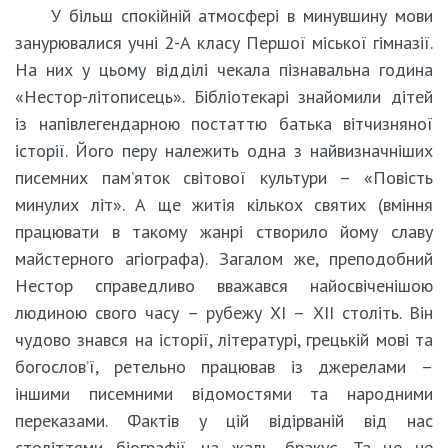
У більш спокійній атмосфері в минувшину мови
занурювалися учні 2-А класу Першої міської гімназії.
На них у цьому відділі чекала пізнавальна година
«Нестор-літописець». Бібліотекарі знайомили дітей
із напівлегендарною постаттю батька вітчизняної
історії. Його перу належить одна з найвизначніших
писемних пам’яток світової культури – «Повість
минулих літ». А ще житія кількох святих (вміння
працювати в такому жанрі створило йому славу
майстерного агіографа). Загалом же, преподобний
Нестор справедливо вважався найосвіченішою
людиною свого часу – рубежу ХІ – ХІІ століть. Він
чудово знався на історії, літературі, грецькій мові та
богослов’ї, ретельно працював із джерелами –
іншими писемними відомостями та народними
переказами. Фактів у цій відірваній від нас
століттями біографії, на жаль, бракує. Та це не