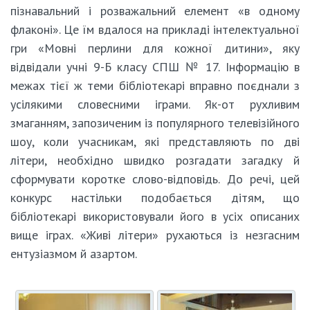
пізнавальний і розважальний елемент «в одному
флаконі». Це їм вдалося на прикладі інтелектуальної
гри «Мовні перлини для кожної дитини», яку
відвідали учні 9-Б класу СПШ № 17. Інформацію в
межах тієї ж теми бібліотекарі вправно поєднали з
усілякими словесними іграми. Як-от рухливим
змаганням, запозиченим із популярного телевізійного
шоу, коли учасникам, які представляють по дві
літери, необхідно швидко розгадати загадку й
сформувати коротке слово-відповідь. До речі, цей
конкурс настільки подобається дітям, що
бібліотекарі використовували його в усіх описаних
вище іграх. «Живі літери» рухаються із незгасним
ентузіазмом й азартом.