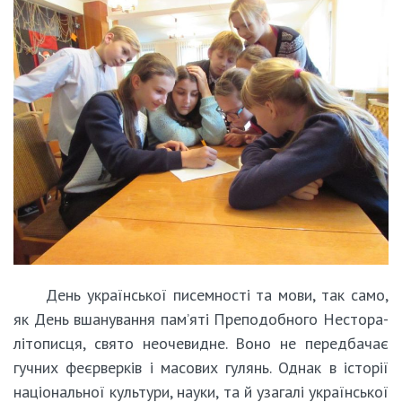
День української писемності та мови, так само,
як День вшанування пам’яті Преподобного Нестора-
літописця, свято неочевидне. Воно не передбачає
гучних феєрверків і масових гулянь. Однак в історії
національної культури, науки, та й узагалі української