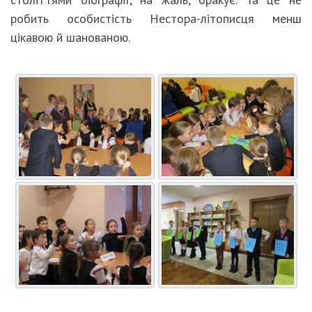
робить особистість Нестора-літописця менш
цікавою й шанованою.