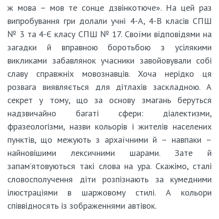
ж мова – мов те сонце дзвінкотюче». На цей раз
випробування гри долали учні 4-А, 4-В класів СПШ
№ 3 та 4-Є класу СПШ № 17. Своїми відповідями на
загадки й вправною боротьбою з усілякими
викликами забавлянок учасники завойовували собі
славу справжніх мовознавців. Хоча нерідко ця
розвага виявляється для дітлахів заскладною. А
секрет у тому, що за основу змагань беруться
надзвичайно багаті сфери: діалектизми,
фразеологізми, назви кольорів і жителів населених
пунктів, що межують з архаїчними й – навпаки –
найновішими лексичними шарами. Зате й
запам’ятовуються такі слова на ура. Скажімо, сталі
словосполучення діти розпізнають за кумедними
ілюстраціями в шаржовому стилі. А кольори
співвідносять із зображеннями автівок.