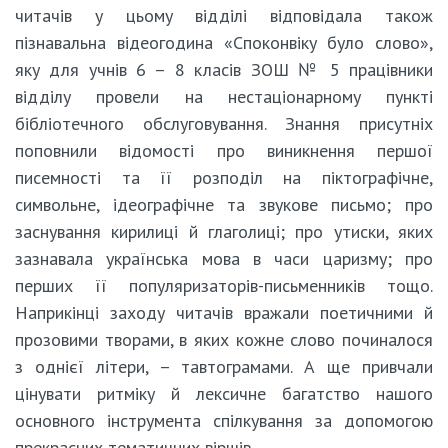
читачів у цьому відділі відповідала також
пізнавальна відеогодина «Споконвіку було слово»,
яку для учнів 6 – 8 класів ЗОШ № 5 працівники
відділу провели на нестаціонарному пункті
бібліотечного обслуговування. Знання присутніх
поповнили відомості про виникнення першої
писемності та її розподіл на піктографічне,
символьне, ідеографічне та звукове письмо; про
заснування кирилиці й глаголиці; про утиски, яких
зазнавала українська мова в часи царизму; про
перших її популяризаторів-письменників тощо.
Наприкінці заходу читачів вражали поетичними й
прозовими творами, в яких кожне слово починалося
з однієї літери, – тавтограмами. А ще привчали
цінувати ритміку й лексичне багатство нашого
основного інструмента спілкування за допомогою
прекрасних тематичних віршів.