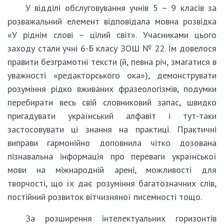
У відділі обслуговування учнів 5 – 9 класів за
розважальний елемент відповідала мовна розвідка
«У ріднім слові – цілий світ». Учасниками цього
заходу стали учні 6-Б класу ЗОШ № 22. Їм довелося
правити безграмотні тексти (й, певна річ, змагатися в
уважності «редакторського ока»), демонструвати
розуміння рідко вживаних фразеологізмів, подумки
перебирати весь свій словниковий запас, швидко
пригадувати український алфавіт і тут-таки
застосовувати ці знання на практиці. Практичні
виправи гармонійно доповнила чітко дозована
пізнавальна інформація про переваги української
мови на міжнародній арені, можливості для
творчості, що їх дає розуміння багатозначних слів,
постійний розвиток вітчизняної писемності тощо.
За розширення інтелектуальних горизонтів