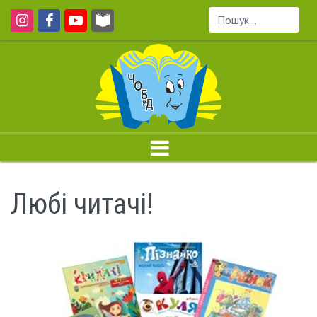
Пошук...
Любі читачі!