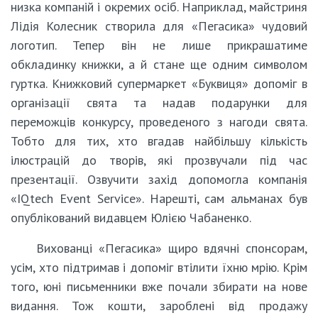
низка компаній і окремих осіб. Наприклад, майстриня
Лідія Колесник створила для «Пегасика» чудовий
логотип. Тепер він не лише прикрашатиме
обкладинку книжки, а й стане ще одним символом
гуртка. Книжковий супермаркет «Буквиця» допоміг в
організації свята та надав подарунки для
переможців конкурсу, проведеного з нагоди свята.
Тобто для тих, хто вгадав найбільшу кількість
ілюстрацій до творів, які прозвучали під час
презентації. Озвучити захід допомогла компанія
«IQtech Event Service». Нарешті, сам альманах був
опублікований видавцем Юлією Чабаненко.
Вихованці «Пегасика» щиро вдячні спонсорам,
усім, хто підтримав і допоміг втілити їхню мрію. Крім
того, юні письменники вже почали збирати на нове
видання. Тож кошти, зароблені від продажу