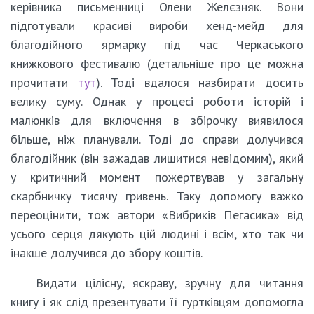
керівника письменниці Олени Желєзняк. Вони
підготували красиві вироби хенд-мейд для
благодійного ярмарку під час Черкаського
книжкового фестивалю (детальніше про це можна
прочитати
тут
). Тоді вдалося назбирати досить
велику суму. Однак у процесі роботи історій і
малюнків для включення в збірочку виявилося
більше, ніж планували. Тоді до справи долучився
благодійник (він зажадав лишитися невідомим), який
у критичний момент пожертвував у загальну
скарбничку тисячу гривень. Таку допомогу важко
переоцінити, тож автори «Вибриків Пегасика» від
усього серця дякують цій людині і всім, хто так чи
інакше долучився до збору коштів.
Видати цілісну, яскраву, зручну для читання
книгу і як слід презентувати її гуртківцям допомогла