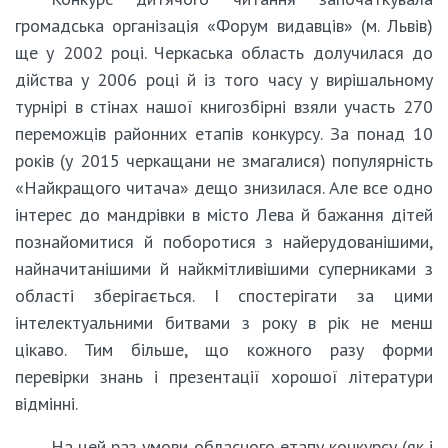
громадська організація «Форум видавців» (м. Львів)
ще у 2002 році. Черкаська область долучилася до
дійства у 2006 році й із того часу у вирішальному
турнірі в стінах нашої книгозбірні взяли участь 270
переможців районних етапів конкурсу. За понад 10
років (у 2015 черкащани не змагалися) популярність
«Найкращого читача» дещо знизилася. Але все одно
інтерес до мандрівки в місто Лева й бажання дітей
познайомитися й поборотися з найерудованішими,
найначитанішими й найкмітливішими суперниками з
області зберігається. І спостерігати за цими
інтелектуальними битвами з року в рік не менш
цікаво. Тим більше, що кожного разу форми
перевірки знань і презентації хорошої літератури
відмінні.
На цей раз умови обласного етапу конкурсу (як і