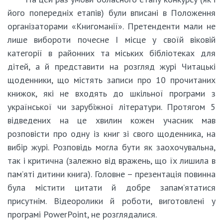
його попередніх етапів) були вписані в Положення
організаторами «Книгоманії». Претенденти мали не
лише вибороти почесне І місце у своїй віковій
категорії в районних та міських бібліотеках для
дітей, а й представити на розгляд журі Читацькі
щоденники, що містять записи про 10 прочитаних
книжок, які не входять до шкільної програми з
української чи зарубіжної літератури. Протягом 5
відведених на це хвилин кожен учасник мав
розповісти про одну із книг зі свого щоденника, на
вибір журі. Розповідь могла бути як заохочувальна,
так і критична (залежно від вражень, що їх лишила в
пам’яті дитини книга). Головне – презентація повинна
була містити цитати й добре запам’ятатися
присутнім. Відеоролики й роботи, виготовлені у
програмі PowerPoint, не розглядалися.