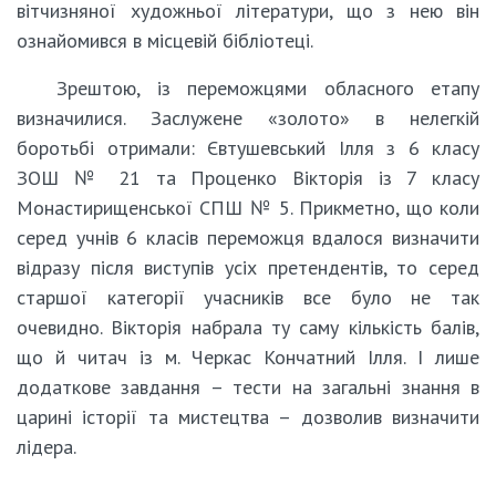
вітчизняної художньої літератури, що з нею він
ознайомився в місцевій бібліотеці.
Зрештою, із переможцями обласного етапу
визначилися. Заслужене «золото» в нелегкій
боротьбі отримали: Євтушевський Ілля з 6 класу
ЗОШ № 21 та Проценко Вікторія із 7 класу
Монастирищенської СПШ № 5. Прикметно, що коли
серед учнів 6 класів переможця вдалося визначити
відразу після виступів усіх претендентів, то серед
старшої категорії учасників все було не так
очевидно. Вікторія набрала ту саму кількість балів,
що й читач із м. Черкас Кончатний Ілля. І лише
додаткове завдання – тести на загальні знання в
царині історії та мистецтва – дозволив визначити
лідера.