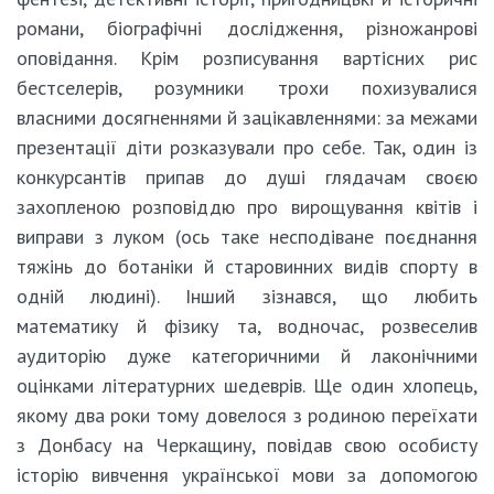
романи, біографічні дослідження, різножанрові
оповідання. Крім розписування вартісних рис
бестселерів, розумники трохи похизувалися
власними досягненнями й зацікавленнями: за межами
презентації діти розказували про себе. Так, один із
конкурсантів припав до душі глядачам своєю
захопленою розповіддю про вирощування квітів і
виправи з луком (ось таке несподіване поєднання
тяжінь до ботаніки й старовинних видів спорту в
одній людині). Інший зізнався, що любить
математику й фізику та, водночас, розвеселив
аудиторію дуже категоричними й лаконічними
оцінками літературних шедеврів. Ще один хлопець,
якому два роки тому довелося з родиною переїхати
з Донбасу на Черкащину, повідав свою особисту
історію вивчення української мови за допомогою