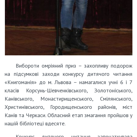
Вибороти омріяний приз – захопливу подорож
на підсумкові заходи конкурсу дитячого читання
«Книгоманія» до м. Львова – намагалися учні 6 і 7
класів Корсунь-Шевченківського, Золотоніського,
Канівського, Монастирищенського, Смілянського,
Христинівського, Городищенського районів, міст
Канів та Черкаси. Обласний етап змагання пройшов у
нашій бібліотеці вдесяте.
Конкурс дитячого читання започаткувала