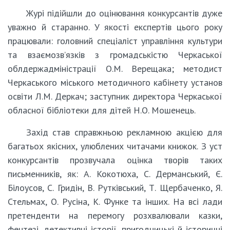
Журі підійшли до оцінювання конкурсантів дуже
уважно й старанно. У якості експертів цього року
працювали: головний спеціаліст управління культури
та взаємозв’язків з громадськістю Черкаської
облдержадміністрації О.М. Верещака; методист
Черкаського міського методичного кабінету установ
освіти Л.М. Деркач; заступник директора Черкаської
обласної бібліотеки для дітей Н.О. Мошенець.
Захід став справжньою рекламною акцією для
багатьох якісних, улюблених читачами книжок. З уст
конкурсантів прозвучала оцінка творів таких
письменників, як: А. Кокотюха, С. Дерманський, Є.
Білоусов, С. Гридін, В. Рутківський, Т. Щербаченко, Я.
Стельмах, О. Русіна, К. Функе та інших. На всі лади
претенденти на перемогу розхвалювали казки,
фентезі, детективні історії, пригодницькі й історичні