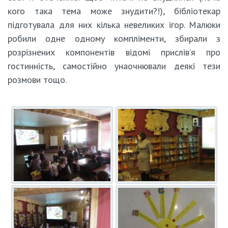
кого така тема може знудити?!), бібліотекар
підготувала для них кілька невеликих ігор. Малюки
робили одне одному компліменти, збирали з
розрізнених компонентів відомі прислів’я про
гостинність, самостійно унаочнювали деякі тези
розмови тощо.