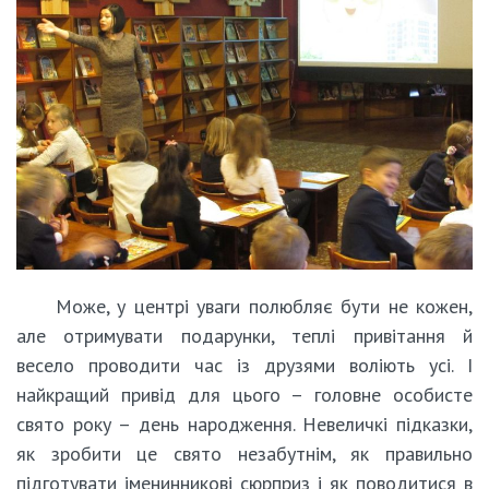
Може, у центрі уваги полюбляє бути не кожен,
але отримувати подарунки, теплі привітання й
весело проводити час із друзями воліють усі. І
найкращий привід для цього – головне особисте
свято року – день народження. Невеличкі підказки,
як зробити це свято незабутнім, як правильно
підготувати іменинникові сюрприз і як поводитися в