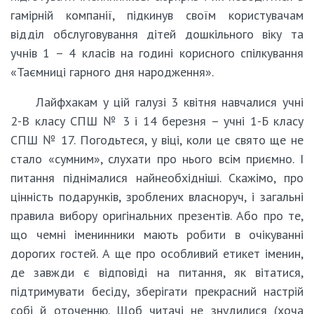
гамірній компанії, підкинув своїм користувачам
відділ обслуговування дітей дошкільного віку та
учнів 1 – 4 класів на годині корисного спілкування
«Таємниці гарного дня народження».
Лайфхакам у цій галузі 3 квітня навчалися учні
2-В класу СПШ № 3 і 14 березня – учні 1-Б класу
СПШ № 17. Погодьтеся, у віці, коли це свято ще не
стало «сумним», слухати про нього всім приємно. І
питання піднімалися найнеобхідніші. Скажімо, про
цінність подарунків, зроблених власноруч, і загальні
правила вибору оригінальних презентів. Або про те,
що чемні іменинники мають робити в очікуванні
дорогих гостей. А ще про особливий етикет іменин,
де завжди є відповіді на питання, як вітатися,
підтримувати бесіду, зберігати прекрасний настрій
собі й оточенню. Щоб читачі не знудилися (хоча