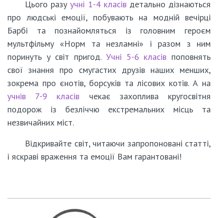
Цього разу
учні 1-4 класів
детально дізнаються
про людські емоції, побувають на модній вечірці
Барбі та познайомляться із головним героєм
мультфільму «Норм та незламні» і разом з ним
поринуть у світ пригод.
Учні 5-6 класів
поповнять
свої знання про смугастих друзів наших менших,
зокрема про єнотів, борсуків та лісових котів. А на
учнів 7-9 класів
чекає захоплива кругосвітня
подорож із безліччю екстремальних місць та
незвичайних міст.
Відкривайте світ, читаючи запропоновані статті,
і яскраві враження та емоції Вам гарантовані!