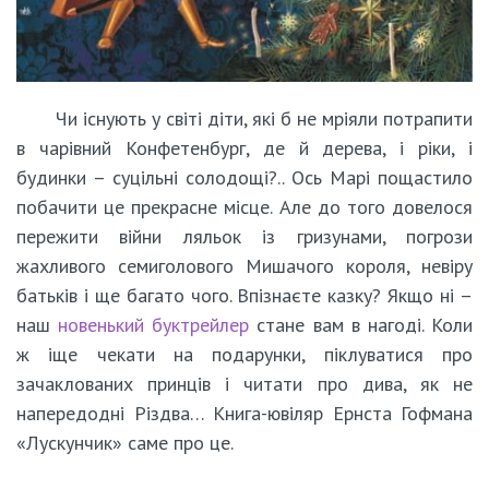
Чи існують у світі діти, які б не мріяли потрапити
в чарівний Конфетенбург, де й дерева, і ріки, і
будинки – суцільні солодощі?.. Ось Марі пощастило
побачити це прекрасне місце. Але до того довелося
пережити війни ляльок із гризунами, погрози
жахливого семиголового Мишачого короля, невіру
батьків і ще багато чого. Впізнаєте казку? Якщо ні –
наш
новенький буктрейлер
стане вам в нагоді. Коли
ж іще чекати на подарунки, піклуватися про
зачаклованих принців і читати про дива, як не
напередодні Різдва… Книга-ювіляр Ернста Гофмана
«Лускунчик» саме про це.