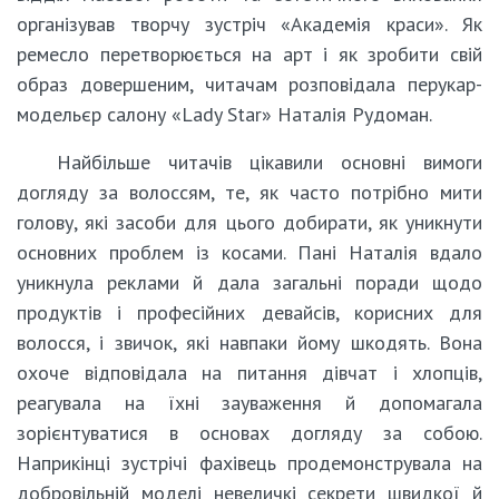
організував творчу зустріч «Академія краси». Як
ремесло перетворюється на арт і як зробити свій
образ довершеним, читачам розповідала перукар-
модельєр салону «Lady Star» Наталія Рудоман.
Найбільше читачів цікавили основні вимоги
догляду за волоссям, те, як часто потрібно мити
голову, які засоби для цього добирати, як уникнути
основних проблем із косами. Пані Наталія вдало
уникнула реклами й дала загальні поради щодо
продуктів і професійних девайсів, корисних для
волосся, і звичок, які навпаки йому шкодять. Вона
охоче відповідала на питання дівчат і хлопців,
реагувала на їхні зауваження й допомагала
зорієнтуватися в основах догляду за собою.
Наприкінці зустрічі фахівець продемонструвала на
добровільній моделі невеличкі секрети швидкої й