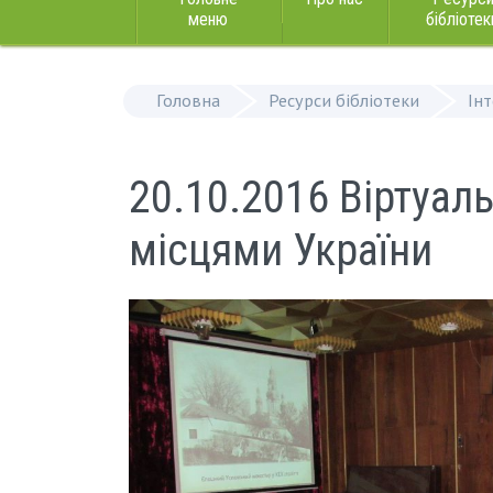
меню
бібліотек
Головна
Ресурси бібліотеки
Ін
20.10.2016 Віртуа
місцями України