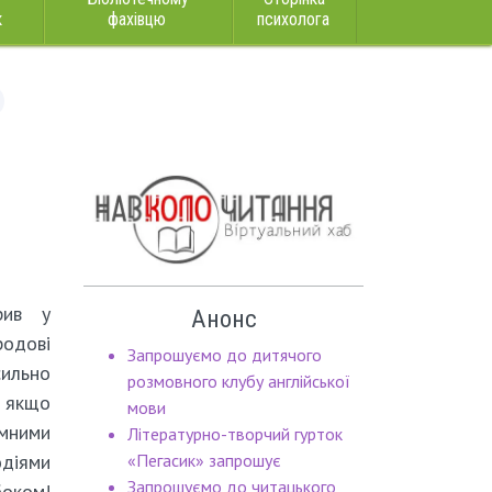
к
фахівцю
психолога
рив у
Анонс
одові
Запрошуємо до дитячого
ильно
розмовного клубу англійської
, якщо
мови
ємними
Літературно-творчий гурток
діями
«Пегасик» запрошує
Запрошуємо до читацького
боком!