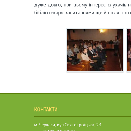
дуже довго, при цьому інтерес слухачів 
бібліотекаря запитаннями ще й після того
КОНТАКТИ
м. Черкаси, вул.Святотроїцька, 24