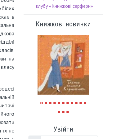
клубу «Книжкові серфери»
білих
екає в
Книжкові новинки
альна
дкова
ідділі
ласів.
ви на
 класу
роцесі
альній
читачі
ійного
цювати
Увійти
 їх не
мер, у