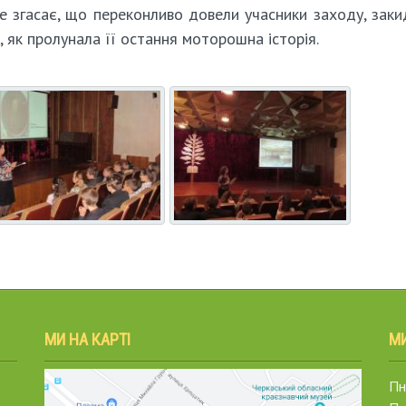
не згасає, що переконливо довели учасники заходу, зак
, як пролунала її остання моторошна історія.
МИ НА КАРТІ
М
Пн.