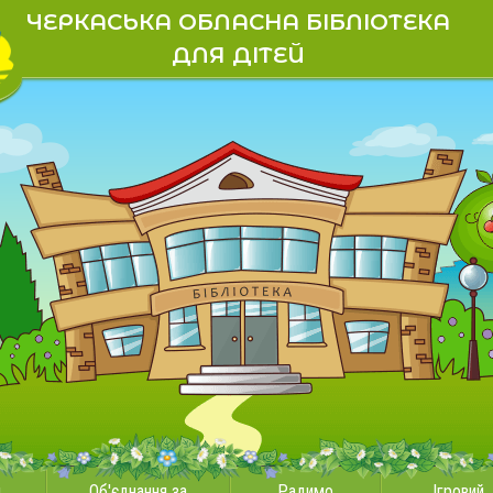
ЧЕРКАСЬКА ОБЛАСНА БІБЛІОТЕКА
ДЛЯ ДІТЕЙ
и
Об'єднання за
Радимо
Ігровий