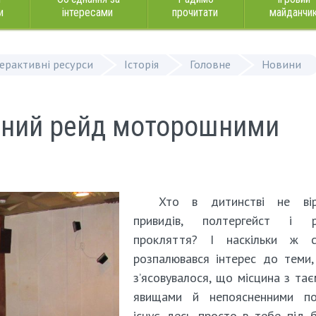
и
інтересами
прочитати
майданчи
терактивні ресурси
Історія
Головне
Новини
льний рейд моторошними
Хто в дитинстві не ві
привидів, полтергейст і р
прокляття? І наскільки ж с
розпалювався інтерес до теми
з’ясовувалося, що місцина з та
явищами й непоясненними по
існує десь просто в тебе під 