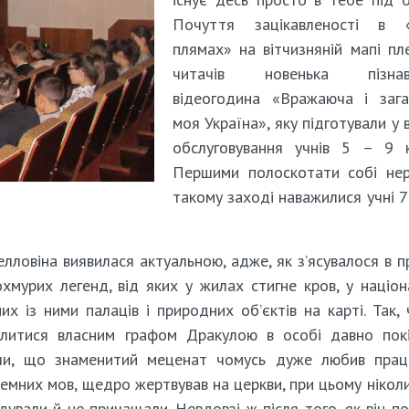
Почуття зацікавленості в «
плямах» на вітчизняній мапі пл
читачів новенька пізнав
відеогодина «Вражаюча і зага
моя Україна», яку підготували у в
обслуговування учнів 5 – 9 к
Першими полоскотати собі нер
такому заході наважилися учні 7
лловіна виявилася актуальною, адже, як з’ясувалося в п
охмурих легенд, від яких у жилах стигне кров, у націон
них із ними палаців і природних об’єктів на карті. Так, 
алитися власним графом Дракулою в особі давно пок
али, що знаменитий меценат чомусь дуже любив пра
оземних мов, щедро жертвував на церкви, при цьому ніколи
ували й не причащали. Невдовзі ж після того, як він по