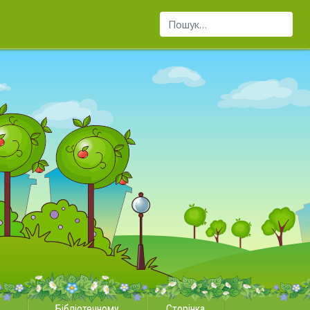
Пошук...
Бібліотечному
Сторінка