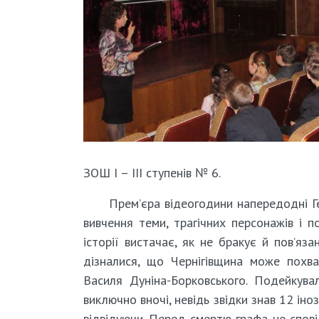
ЗОШ І – ІІІ ступенів № 6.
Прем’єра відеогодини напередодні Ге
вивчення теми, трагічних персонажів і п
історії вистачає, як не бракує й пов’яза
дізналися, що Чернігівщина може похв
Василя Дуніна-Борковського. Подейкув
виключно вночі, невідь звідки знав 12 ін
відвідуючи. Перед смертю графа не сповід