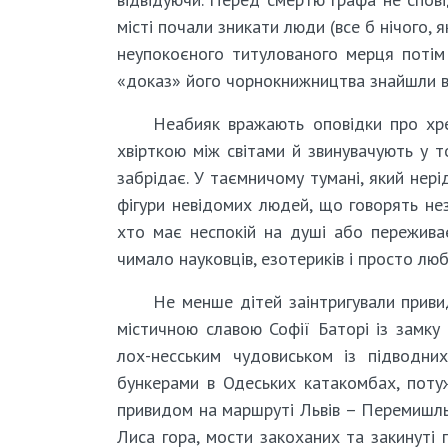
місті почали зникати люди (все б нічого, 
неупокоєного титулованого мерця потім
«доказ» його чорнокнижництва знайшли в 
Неабияк вражають оповідки про хре
хвірткою між світами й звинувачують у т
забрідає. У таємничому тумані, який нері
фігури невідомих людей, що говорять не
хто має неспокій на душі або пережива
чимало науковців, езотериків і просто люб
Не менше дітей заінтригували приви
містичною славою Софії Баторі із замку
лох-несським чудовиськом із підводни
бункерами в Одеських катакомбах, пот
привидом на маршруті Львів – Перемишль.
Лиса гора, мости закоханих та закинуті