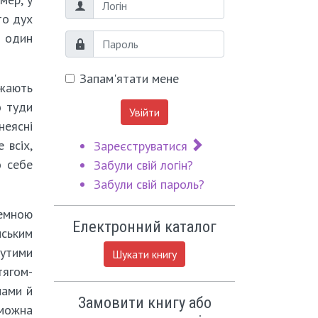
Логін
то дух
е один
Пароль
Запам'ятати мене
ажають
о туди
Увійти
неясні
 всіх,
Зареєструватися
о себе
Забули свій логін?
Забули свій пароль?
темною
Електронний каталог
нським
нутими
Шукати книгу
тягом-
пами й
Замовити книгу або
 можна