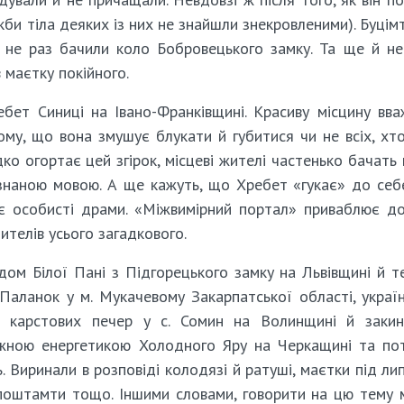
якби тіла деяких із них не знайшли знекровленими). Буцім
 не раз бачили коло Бобровецького замку. Та ще й н
маєтку покійного.
бет Синиці на Івано-Франківщині. Красиву місцину вв
ому, що вона змушує блукати й губитися чи не всіх, хт
дко огортає цей згірок, місцеві жителі частенько бачать 
знаною мовою. А ще кажуть, що Хребет «гукає» до себе
є особисті драми. «Міжвимірний портал» приваблює д
ителів усього загадкового.
дом Білої Пані з Підгорецького замку на Львівщині й 
 Паланок у м. Мукачевому Закарпатської області, украї
х карстових печер у с. Сомин на Волинщині й заки
ужною енергетикою Холодного Яру на Черкащині та по
 Виринали в розповіді колодязі й ратуші, маєтки під ли
 поштамти тощо. Іншими словами, говорити на цю тему