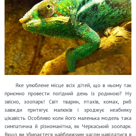
Яке улюблене місце всіх дітей, що в ньому так
приємно провести погідний день із родиною? Ну
звісно, зоопарк! Світ тварин, птахів, комах, риб
завжди притягує малюків і зроджує неабияку
цікавість. Особливо коли його маленька модель така
симпатична й різноманітна, як Черкаський зоопарк.
Якщо ви збираєтеся найближчим часом навідатися в